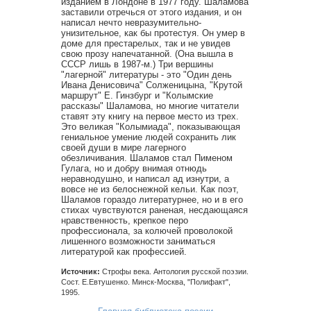
изданием в Лондоне в 1977 году. Шаламова
заставили отречься от этого издания, и он
написал нечто невразумительно-
унизительное, как бы протестуя. Он умер в
доме для престарелых, так и не увидев
свою прозу напечатанной. (Она вышла в
СССР лишь в 1987-м.) Три вершины
"лагерной" литературы - это "Один день
Ивана Денисовича" Солженицына, "Крутой
маршрут" Е. Гинзбург и "Колымские
рассказы" Шаламова, но многие читатели
ставят эту книгу на первое место из трех.
Это великая "Колымиада", показывающая
гениальное умение людей сохранить лик
своей души в мире лагерного
обезличивания. Шаламов стал Пименом
Гулага, но и добру внимая отнюдь
неравнодушно, и написал ад изнутри, а
вовсе не из белоснежной кельи. Как поэт,
Шаламов гораздо литературнее, но и в его
стихах чувствуются раненая, несдающаяся
нравственность, крепкое перо
профессионала, за колючей проволокой
лишенного возможности заниматься
литературой как профессией.
Источник:
Строфы века. Антология русской поэзии.
Сост. Е.Евтушенко. Минск-Москва, "Полифакт",
1995.