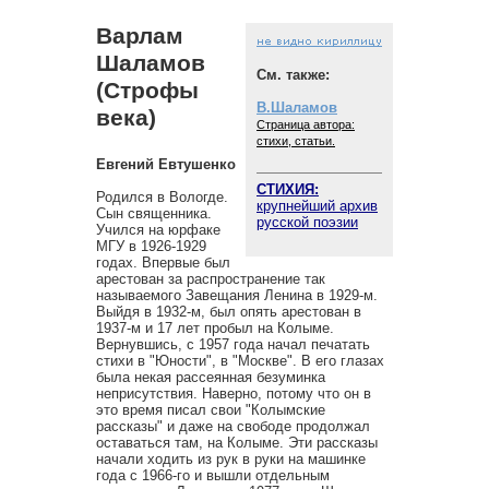
Варлам
Шаламов
См. также:
(Строфы
В.Шаламов
века)
Страница автора:
стихи, статьи.
Евгений Евтушенко
СТИХИЯ:
Родился в Вологде.
крупнейший архив
Сын священника.
русской поэзии
Учился на юрфаке
МГУ в 1926-1929
годах. Впервые был
арестован за распространение так
называемого Завещания Ленина в 1929-м.
Выйдя в 1932-м, был опять арестован в
1937-м и 17 лет пробыл на Колыме.
Вернувшись, с 1957 года начал печатать
стихи в "Юности", в "Москве". В его глазах
была некая рассеянная безуминка
неприсутствия. Наверно, потому что он в
это время писал свои "Колымские
рассказы" и даже на свободе продолжал
оставаться там, на Колыме. Эти рассказы
начали ходить из рук в руки на машинке
года с 1966-го и вышли отдельным