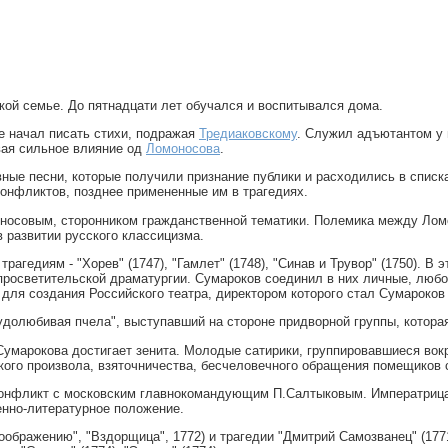
ской семье. До пятнадцати лет обучался и воспитывался дома.
е начал писать стихи, подражая
Тредиаковскому
. Служил адъютантом у 
вая сильное влияние од
Ломоносова
.
ные песни, которые получили признание публики и расходились в списк
онфликтов, позднее примененные им в трагедиях.
оносовым, сторонником гражданственной тематики. Полемика между Ло
 развитии русского классицизма.
агедиям - "Хорев" (1747), "Гамлет" (1748), "Синав и Трувор" (1750). В 
просветительской драматургии. Сумароков соединил в них личные, люб
ля создания Российского театра, директором которого стал Сумароков 
удолюбивая пчела", выступавший на стороне придворной группы, котора
 Сумарокова достигает зенита. Молодые сатирики, группировавшиеся во
кого произвола, взяточничества, бесчеловечного обращения помещиков 
 конфликт с московским главнокомандующим П.Салтыковым. Императрица
енно-литературное положение.
оображению", "Вздорщица", 1772) и трагедии "Дмитрий Самозванец" (1771