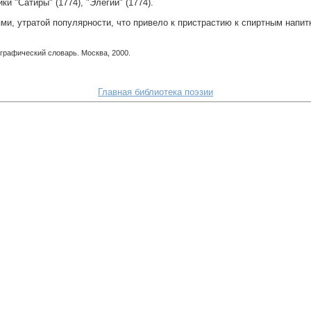
и "Сатиры" (1774), "Элегии" (1774).
, утратой популярности, что привело к пристрастию к спиртным напитк
графический словарь. Москва, 2000.
Главная библиотека поэзии