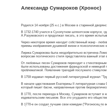
Александр Сумароков (Хронос)
Родился 14 ноября (25 н.с.) в Москве в старинной дворян
В 1732-1740 учился в Сухопутном шляхетском корпусе, гд
А.Разумовского и продолжал писать, в это время испыты
Через некоторое время находит собственный жанр - любов
приемы изображения душевной жизни и психологических к
Лирика Сумарокова была неодобрительно встречена Лом
вопросам поэтического стиля представляла важный этап в
От любовных песен Сумароков переходит к стихотворным тр
были использованы достижения французской и немецкой 
проблематикой. Появление трагедий послужило стимулом д
В 1759 издавал первый русский литературный журнал "Тр
В начале царствования Екатерины II литературная слава
который пишет басни, направленные против бюрократичес
В 1770, после переезда в Москву, Сумароков вступает в
издевательским письмом. Все это ухудшило его обществ
В 1770-е он создал лучшие свои комедии ("Рогоносец по в