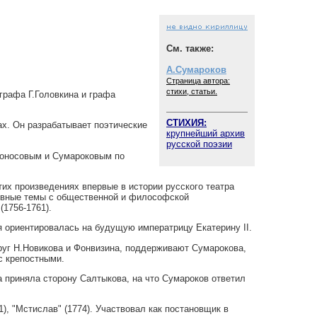
См. также:
А.Сумароков
Страница автора:
стихи, статьи.
графа Г.Головкина и графа
СТИХИЯ:
ах. Он разрабатывает поэтические
крупнейший архив
русской поэзии
моносовым и Сумароковым по
этих произведениях впервые в истории русского театра
овные темы с общественной и философской
(1756-1761).
я ориентировалась на будущую императрицу Екатерину II.
круг Н.Новикова и Фонвизина, поддерживают Сумарокова,
с крепостными.
 приняла сторону Салтыкова, на что Сумароков ответил
), "Мстислав" (1774). Участвовал как постановщик в