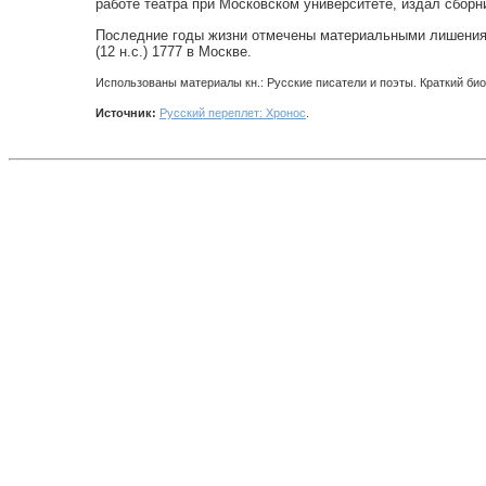
работе театра при Московском университете, издал сборник
Последние годы жизни отмечены материальными лишениями
(12 н.с.) 1777 в Москве.
Использованы материалы кн.: Русские писатели и поэты. Краткий био
Источник:
Русский переплет: Хронос
.