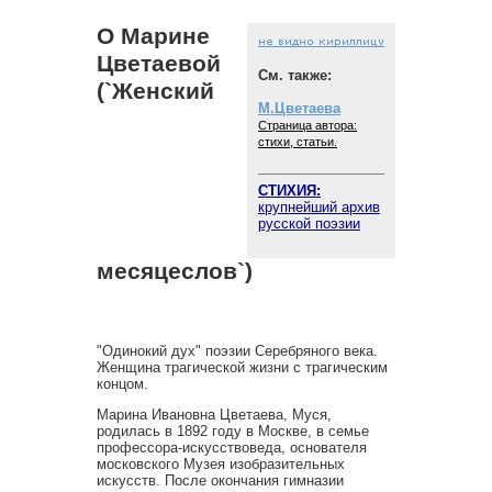
О Марине
Цветаевой
См. также:
(`Женский
М.Цветаева
Страница автора:
стихи, статьи.
СТИХИЯ:
крупнейший архив
русской поэзии
месяцеслов`)
"Одинокий дух" поэзии Серебряного века.
Женщина трагической жизни с трагическим
концом.
Марина Ивановна Цветаева, Муся,
родилась в 1892 году в Москве, в семье
профессора-искусствоведа, основателя
московского Музея изобразительных
искусств. После окончания гимназии