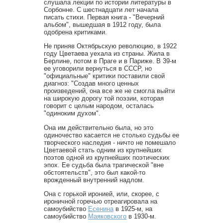
слушала лекции по истории литературы в
Сорбонне. С шестнадцати лет начала
писать стихи. Первая книга - "Вечерний
альбом", вышедшая в 1912 году, была
одобрена критиками.
Не приняв Октябрьскую революцию, в 1922
году Цветаева уехала из страны. Жила в
Берлине, потом в Праге и в Париже. В 39-м
ее уговорили вернуться в СССР, но
"официальные" критики поставили свой
диагноз: "Создав много ценных
произведений, она все же не смогла выйти
на широкую дорогу той поэзии, которая
говорит с целым народом, осталась
"одиноким духом".
Она им действительно была, но это
одиночество касается не столько судьбы ее
творческого наследия - ничто не помешало
Цветаевой стать одним из крупнейших
поэтов одной из крупнейших поэтических
эпох. Ее судьба была трагической "вне
обстоятельств", это был какой-то
врожденный внутренний надлом.
Она с горькой иронией, или, скорее, с
ироничной горечью отреагировала на
самоубийство
Есенина
в 1925-м, на
самоубийство
Маяковского
в 1930-м.