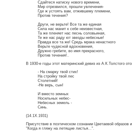
Сдайтеся натиску нового времени,
Мир отрезвился, прошли увлечения-
Где ж устоять вам, отжившему племени,
Против течения?
Други, не верьте! Все та же единая
Сила нас манит к себе неизвестная,
Та же пленяет нас песнь соловьиная,
Те же нас раду ют звезды небесные!
Правда все та же! Средь мрака ненастного
Верьте чудесной вдохновения,
Дружно гребите, во имя прекрасного,
Против течения!..
В 1930-е годы этот материнский девиз из А.К.Толстого от
- На смарку твой стих!
На стройку твой лес
Столетний!
-Не верь, сын!
И вместо земных
Носильных небес-
Небесных земель -
Синь.
(14.1Х.1931)
Присутствие в поэтическом сознании Цветаевой образов и 
"Когда я гляжу на летящие листья...".