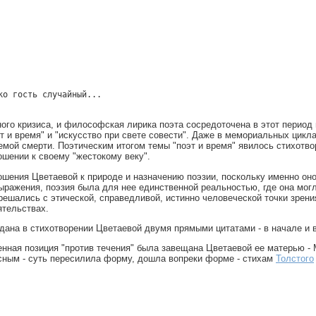
о гость случайный...

ного кризиса, и философская лирика поэта сосредоточена в этот период
эт и время" и "искусство при свете совести". Даже в мемориальных циклах
емой смерти. Поэтическим итогом темы "поэт и время" явилось стихотвор
ошении к своему "жестокому веку".
ношения Цветаевой к природе и назначению поэзии, поскольку именно он
ражения, поэзия была для нее единственной реальностью, где она мог
решались с этической, справедливой, истинно человеческой точки зрени
ятельствах.
 дана в стихотворении Цветаевой двумя прямыми цитатами - в начале и 
зненная позиция "против течения" была завещана Цветаевой ее матерью -
сным - суть пересилила форму, дошла вопреки форме - стихам
Толстого