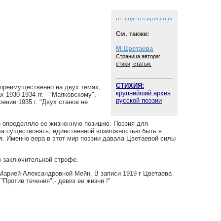
См. также:
М.Цветаева
Страница автора:
стихи, статьи.
СТИХИЯ:
 преимущественно на двух темах,
крупнейший архив
 1930-1934 гг. - "Маяковскому",
русской поэзии
ение 1935 г. "Двух станов не
о определяло ее жизненную позицию. Поэзия для
ла существовать, единственной возможностью быть в
я. Именно вера в этот мир поэзии давала Цветаевой силы
в заключительной строфе.
 Марией Александровной Мейн. В записи 1919 г Цветаева
"Против течения",- девиз ее жизни !"