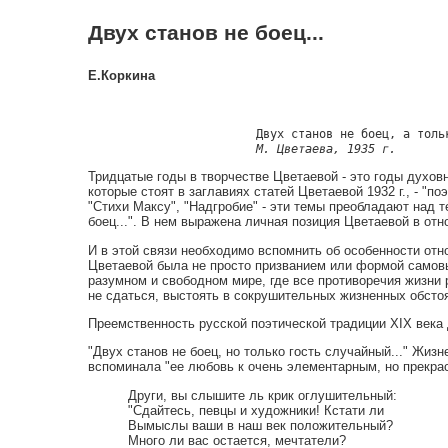
Двух станов не боец...
Е.Коркинa
                        Двух станов не боец, а тольк
М. Цветаева, 1935 г.
Тридцатые годы в творчестве Цветаевой - это годы духов
которые стоят в заглавиях статей Цветаевой 1932 г., - "по
"Стихи Максу", "Надгробие" - эти темы преобладают над т
боец...". В нем выражена личная позиция Цветаевой в отн
И в этой связи необходимо вспомнить об особенности от
Цветаевой была не просто призванием или формой самовы
разумном и свободном мире, где все противоречия жизни 
не сдаться, выстоять в сокрушительных жизненных обсто
Преемственность русской поэтической традиции XIX века
"Двух станов не боец, но только гость случайный..." Жи
вспоминала "ее любовь к очень элементарным, но прекра
Други, вы слышите ль крик оглушительный:
"Сдайтесь, певцы и художники! Кстати ли
Вымыслы ваши в наш век положительный?
Много ли вас остается, мечтатели?