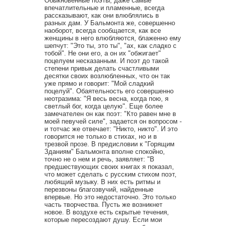
Обыкновенные поэты, даже самые
впечатлительные и пламенные, всегда
рассказывают, как они влюблялись в
разных дам. У Бальмонта же, совершенно
наоборот, всегда сообщается, как все
женщины в него влюбляются, блаженно ему
шепчут: "Это ты, это ты", "ах, как сладко с
тобой". Не они его, а он их "обжигает"
поцелуем несказанным. И поэт до такой
степени привык делать счастливыми
десятки своих возлюбленных, что он так
уже прямо и говорит: "Мой сладкий
поцелуй". Обаятельность его совершенно
неотразима: "Я весь весна, когда пою, я
светлый бог, когда целую". Еще более
замечателен он как поэт: "Кто равен мне в
моей певучей силе", задается он вопросом -
и тотчас же отвечает: "Никто, никто". И это
говорится не только в стихах, но и в
трезвой прозе. В предисловии к "Горящим
Зданиям" Бальмонта вполне спокойно,
точно не о нем и речь, заявляет: "В
предшествующих своих книгах я показал,
что может сделать с русским стихом поэт,
любящий музыку. В них есть ритмы и
перезвоны благозвучий, найденные
впервые. Но это недостаточно. Это только
часть творчества. Пусть же возникнет
новое. В воздухе есть скрытые течения,
которые пересоздают душу. Если мои