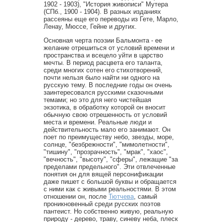
1902 - 1903), "История живописи" Мутера
(СПб., 1900 - 1904). В разных изданиях
рассеяны еще его переводы из Гете, Марло,
Ленау, Мюссе, Гейне и других.
Основная черта поэзии Бальмонта - ее
желание отрешиться от условий времени и
пространства и всецело уйти в царство
мечты. В период расцвета его таланта,
среди многих сотен его стихотворений,
почти нельзя было найти ни одного на
русскую тему. В последние годы он очень
заинтересовался русскими сказочными
темами; но это для него чистейшая
экзотика, в обработку которой он вносит
обычную свою отрешенность от условий
места и времени. Реальные люди и
действительность мало его занимают. Он
поет по преимуществу небо, звезды, море,
солнце, "безбрежности", "мимолетности",
"тишину", "прозрачность", "мрак", "хаос",
"вечность", "высоту", "сферы", лежащие "за
пределами предельного". Эти отвлеченные
понятия он для вящей персонификации
даже пишет с большой буквы и обращается
с ними как с живыми реальностями. В этом
отношении он, после
Тютчева
, самый
проникновенный среди русских поэтов
пантеист. Но собственно живую, реальную
природу - дерево, траву, синеву неба, плеск