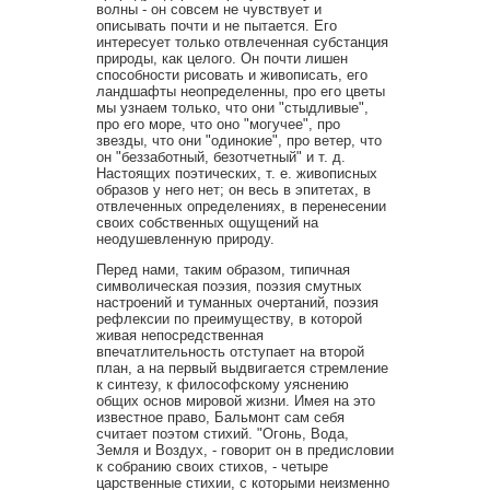
волны - он совсем не чувствует и
описывать почти и не пытается. Его
интересует только отвлеченная субстанция
природы, как целого. Он почти лишен
способности рисовать и живописать, его
ландшафты неопределенны, про его цветы
мы узнаем только, что они "стыдливые",
про его море, что оно "могучее", про
звезды, что они "одинокие", про ветер, что
он "беззаботный, безотчетный" и т. д.
Настоящих поэтических, т. е. живописных
образов у него нет; он весь в эпитетах, в
отвлеченных определениях, в перенесении
своих собственных ощущений на
неодушевленную природу.
Перед нами, таким образом, типичная
символическая поэзия, поэзия смутных
настроений и туманных очертаний, поэзия
рефлексии по преимуществу, в которой
живая непосредственная
впечатлительность отступает на второй
план, а на первый выдвигается стремление
к синтезу, к философскому уяснению
общих основ мировой жизни. Имея на это
известное право, Бальмонт сам себя
считает поэтом стихий. "Огонь, Вода,
Земля и Воздух, - говорит он в предисловии
к собранию своих стихов, - четыре
царственные стихии, с которыми неизменно