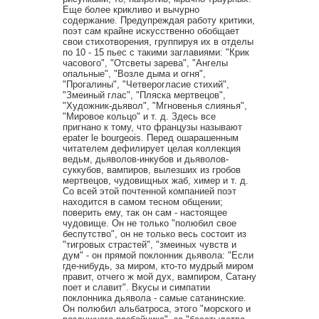
Еще более крикливо и вычурно
содержание. Предупреждая работу критики,
поэт сам крайне искусственно обобщает
свои стихотворения, группируя их в отделы
по 10 - 15 пьес с такими заглавиями: "Крик
часового", "Отсветы зарева", "Ангелы
опальные", "Возле дыма и огня",
"Прогалины", "Четверогласие стихий",
"Змеиный глас", "Пляска мертвецов",
"Художник-дьявол", "Мгновенья слиянья",
"Мировое кольцо" и т. д. Здесь все
пригнано к тому, что французы называют
epater le bourgeois. Перед ошарашенным
читателем дефилирует целая коллекция
ведьм, дьяволов-инкубов и дьяволов-
суккубов, вампиров, вылезших из гробов
мертвецов, чудовищных жаб, химер и т. д.
Со всей этой почтенной компанией поэт
находится в самом тесном общении;
поверить ему, так он сам - настоящее
чудовище. Он не только "полюбил свое
беспутство", он не только весь состоит из
"тигровых страстей", "змеиных чувств и
дум" - он прямой поклонник дьявола: "Если
где-нибудь, за миром, кто-то мудрый миром
правит, отчего ж мой дух, вампиром, Сатану
поет и славит". Вкусы и симпатии
поклонника дьявола - самые сатанинские.
Он полюбил альбатроса, этого "морского и