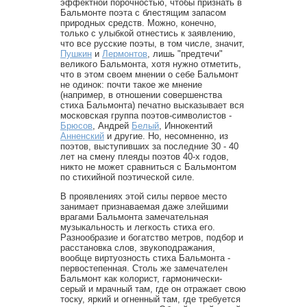
эффектной порочностью, чтобы признать в
Бальмонте поэта с блестящим запасом
природных средств. Можно, конечно,
только с улыбкой отнестись к заявлению,
что все русские поэты, в том числе, значит,
Пушкин
и
Лермонтов
, лишь "предтечи"
великого Бальмонта, хотя нужно отметить,
что в этом своем мнении о себе Бальмонт
не одинок: почти такое же мнение
(например, в отношении совершенства
стиха Бальмонта) печатно высказывает вся
московская группа поэтов-символистов -
Брюсов
, Андрей
Белый
, Иннокентий
Анненский
и другие. Но, несомненно, из
поэтов, выступивших за последние 30 - 40
лет на смену плеяды поэтов 40-х годов,
никто не может сравниться с Бальмонтом
по стихийной поэтической силе.
В проявлениях этой силы первое место
занимает признаваемая даже злейшими
врагами Бальмонта замечательная
музыкальность и легкость стиха его.
Разнообразие и богатство метров, подбор и
расстановка слов, звукоподражания,
вообще виртуозность стиха Бальмонта -
первостепенная. Столь же замечателен
Бальмонт как колорист, гармонически-
серый и мрачный там, где он отражает свою
тоску, яркий и огненный там, где требуется