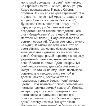
могильной выходить на свет"; его нимало
не страшит Смерть ("Уснуть, навек уснуть.
Какое наслаждение. И разве Смерть
страшна. Жизнь во сто крат страшней". "Но
кто постиг, что вечный мрак - отрада, с тем
вступит Смерть в союз любви живой").
Душевная жизнь сводится к тому, что "в
сердце пусто, ум бессильный нем";
создается целая теория благодетельного
сна и бездействия ("Есть одно блаженство:
мертвенный покой"). Надо отказаться от
всяких порываний: "Усыпи волненья, ничего
не жди"; "В жизни кто оглянется, тот во
всем обманется, лучше безрассудными
жить мечтами чудными, жизнь проспать
свою". Отсюда прямой переход к апофеозу
уединенной личности, знающей только
себя. Болотные лилии, "для нескромных
очей недоступные, для себя они только
живут". Но это их не смущает: "проникаясь
решимостью твердою жить мечтой и
достичь высоты, распускаются с
пышностью гордою белых лилий немые
цветы". Поэт возлюбил "образ безмолвной
пустыни, царицы земной красоты". Увлекает
теперь гордого своей отчужденностью
поэта картина пустынного северного
полюса, потому что там "жизнь и смерть
одно", потому что там "тоскует океан
бесцельным рокотанием", и "красота кругом