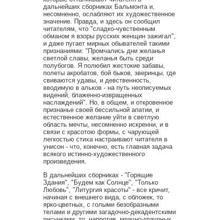
дальнейших сборниках Бальмонта и,
несомненно, ослабляют их художественное
значение. Правда, и здесь он сообщил
читателям, что "сладко-чувственным
обманом я взоры русских женщин зажигал",
и даже пугает мирных обывателей такими
признаниями: "Промчались дни желанья
светлой славы, желанья быть среди
полубогов. Я полюбил жестокие забавы,
полеты акробатов, бой быков, зверинцы, где
свиваются удавы, и девственность,
вводимую в альков - на путь неописуемых
видений, блаженно-извращенных
наслаждений". Но, в общем, и откровенное
признанье своей бессильной апатии, и
естественное желание уйти в светлую
область мечты, несомненно искренни, и в
связи с красотою формы, с чарующей
легкостью стиха настраивают читателя в
унисон - что, конечно, есть главная задача
всякого истинно-художественного
произведения.
В дальнейших сборниках - "Горящие
Здания", "Будем как Солнце", "Только
Любовь", "Литургия красоты" - все кричит,
начиная с внешнего вида, с обложек, то
ярко-цветных, с голыми безобразными
телами и другими загадочно-декадентскими
рисунками, то, напротив, мрачно-траурных.