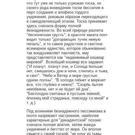
что тут уже не только угрюмая тоска, но
своего рода возведение тоски бессилия в
перл создания и апофеоз гордого
уединения, роковым образом переходящего
в самодовлеющий эгоизм. Тоска принимает
здесь сначала форму полной
безнадежности. Во всей природе разлита
"бесконечная грусть"; в красоте заката поэт
видит только "догорающих тучек немую
печаль", и то самое радостное и светлое
всемирное единство, которое обыкновенно
так воодушевляет пантеиста, ему
представляется как "недвижимый кошмар
мировой". Всеобщий кошмар все задавил
("И плачут, плачут очи, и Солнца больше
нет, смешались дни и ночи, слились и тьма,
и свет". "Небо и Ветер и море грустью
одною полны". "В холоде гибнет и меркнет
все, что глубоко и нежно". "Скорбь бытия
неизбежна, нет и не будет ей дна".
"Бесплодно скитанье в пустыне земной,
близнец мой страданье, повсюду со мной" и
т. д.).
Под влиянием безнадежного пессимизма в
поэте назревают настроения, наиболее
характерные для "декадентской" поэзии:
сначала полная апатия, затем жажда
уединения и бегство от мира. Он вполне
свыкся с своей тоской: "не хочу из тьмы