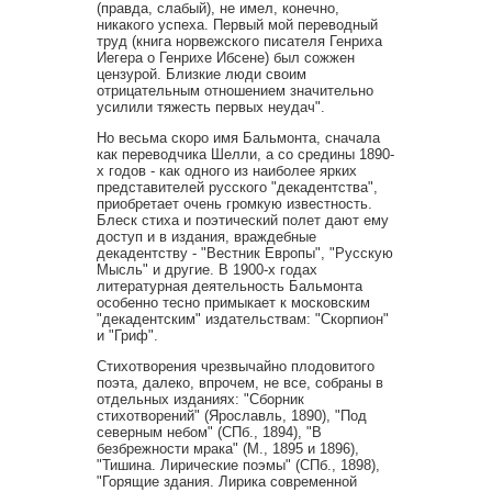
(правда, слабый), не имел, конечно,
никакого успеха. Первый мой переводный
труд (книга норвежского писателя Генриха
Иегера о Генрихе Ибсене) был сожжен
цензурой. Близкие люди своим
отрицательным отношением значительно
усилили тяжесть первых неудач".
Но весьма скоро имя Бальмонта, сначала
как переводчика Шелли, а со средины 1890-
х годов - как одного из наиболее ярких
представителей русского "декадентства",
приобретает очень громкую известность.
Блеск стиха и поэтический полет дают ему
доступ и в издания, враждебные
декадентству - "Вестник Европы", "Русскую
Мысль" и другие. В 1900-х годах
литературная деятельность Бальмонта
особенно тесно примыкает к московским
"декадентским" издательствам: "Скорпион"
и "Гриф".
Стихотворения чрезвычайно плодовитого
поэта, далеко, впрочем, не все, собраны в
отдельных изданиях: "Сборник
стихотворений" (Ярославль, 1890), "Под
северным небом" (СПб., 1894), "В
безбрежности мрака" (М., 1895 и 1896),
"Тишина. Лирические поэмы" (СПб., 1898),
"Горящие здания. Лирика современной