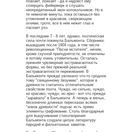
поахает, поахает - да и надоест ему
созерцать фейерверк и слушать
неопределенный звон колокольчиков. Но в
те немногие минуты, пока остаешься без
утомления в красивом, сверкающем
огнями, гроте, все в нем нежит глаз и
ласкает ухо.
В последние 7 - 8 лет, однако, поэтическая
сила почти покинула Бальмонта. Сборники,
вышедшие после 1904 года, в том числе
революционные "Песни мстителя", ничем,
кроме скучной приподнятости, не отмечены
и потому очень утомительны. Осталась
прежняя чрезмерная экстравагантность
формы, но без прежней реальной
экстравагантности переживания. В
Бальмонте прежде увлекало что-то сродное
тому "священному безумию", которое в
древности считалось отличительным
свойством поэта. Чуждо, но сильно, чуждо,
но красиво, чуждо, но ярко - вот что прежде
"заражало" в Бальмонте. А теперь в вялых,
бесконечно длинных пересказах всяких
"зовов древности" подчас есть прямо
элементы графомании. Столь благодарные
для вышучивания стихотворения
Бальмонта создали целую литературу
пародий и фельетонных заметок.