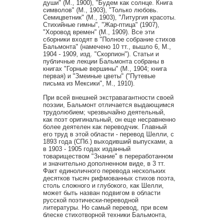
души" (М., 1900), "Будем как солнце. Книга
символов" (М., 1903), "Только любовь.
Семицветник" (М., 1903), "Литургия красоты.
Стихийные гимны", "Жар-птица" (1907),
"Хоровод времен" (М., 1909). Все эти
сборники входят в "Полное собрание стихов
Бальмонта" (намечено 10 тт., вышло 6, М.,
1904 - 1909, изд. "Скорпион"). Статьи и
публичные лекции Бальмонта собраны в
книгах "Горные вершины" (М., 1904; книга
первая) и "Змеиные цветы" ("Путевые
письма из Мексики", М., 1910).
При всей внешней экстравагантности своей
поэзии, Бальмонт отличается выдающимся
трудолюбием; чрезвычайно деятельный,
как поэт оригинальный, он еще несравненно
более деятелен как переводчик. Главный
его труд в этой области - перевод Шелли, с
1893 года (СПб.) выходивший выпусками, а
в 1903 - 1905 годах изданный
товариществом "Знание" в переработанном
и значительно дополненном виде, в 3 тт.
Факт единоличного перевода нескольких
десятков тысяч рифмованных стихов поэта,
столь сложного и глубокого, как Шелли,
может быть назван подвигом в области
русской поэтически-переводной
литературы. Но самый перевод, при всем
блеске стихотворной техники Бальмонта,