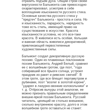
отразить подъем духа. Общий строй своей
виртуозности Бальмонта сам превосходно
охарактеризовал, усмотрев в себе
воплощение изысканности русского стиха.
Основные качества русского стиха у
"предтеч" Бальмонта - простота и сила. Но
и изысканность, парадность, нарядность
тоже есть стиль, имеющий право на
существование в искусстве. Красота
изысканности условна, но это все-таки
красота. В живописи есть особая, большая
и важная область живописи декоративной,
привлекающей первостепенные
художественные силы.
Бальмонт создал декоративную русскую
поэзию. Один из пламенных поклонников
поэзии Бальмонта, Андрей Белый, сравнил
ее с волшебным гротом, где поэт, "года
собиравший все брызги солнца, устроил
праздник из ракет и римских свечей". В
этом гроте, где все блещет перламутром и
рубинами, поэт "возлег в золотой короне",
"ударял в лазурно-звонкие колокольчики" и
т. д. Отбросив вычуры этой аналогии, ее
можно признать правильным определением
внешне-яркой поэзии Бальмонта. Русский
читатель, ценящий не столько внешнюю,
сколько внутреннюю красоту, долго в этом
волшебном гроте оставаться не станет: