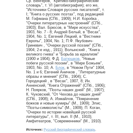
Ср. Венгеров, "Критико-биографический
словарь", т. VI (автобиография); его же,
"Источники Словаря русских писателей", т.
I; "Книга о русских поэтах", под редакцией
М. Гофмана (СПб., 1909); Н.И. Коробка ,
"Очерки литературных настроений" (СПб.,
1903); Вал. Брюсов, в "Мире искусства",
1903, No. 7 - 8; Андрей Белый, в "Весах",
1904, No. 1; Евгений Ляцкий, в "Вестнике
Европы", 1904, No. 1; П.Ф. Якубович-
Гриневич , "Очерки русской поэзии" (СПб.,
1904; 2-е изд., 1911); Волынский , "Книга
великого гнева" и "Борьба за идеализм"
(1900 и 1904); Ф.Д.
Батюшков
, "Новые
побеги русской поэзии", в "Мире Божьем",
1903, No. 10; А.
Блок
, в "Новом Пути" 1904,
No. 1 и 6; Евгений Аничков , "Литературные
образы и мнения" (СПб., 1904); С.
Городецкий , в "Весах", 1907, 8; Ин.
Анненский, "Книга Отражений" (СПб., 1906);
Н. Поярков, "Поэты наших дней" (М., 1907);
К. Чуковский, "От Чехова до наших дней"
(СПб., 1908); А. Измайлов, "Помрачение
божков и новые кумиры" (М., 1909); Элис,
"Поэты-символисты" (М., 1909); П. Коган,
"Очерки по истории новейшей русской
литературы", т. III, вып. II (М., 1910);
Амфитеатров, "Современники" (М., 1910).
Источник:
Русский биографический словарь
.