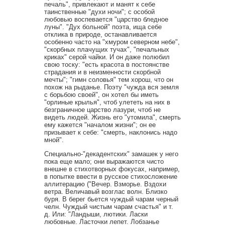
печаль", привлекают и манят к себе
таинственные "духи ночи"; с особой
любовью воспевается "царство бледное
луны". "Дух больной" поэта, ища себе
отклика в природе, останавливается
особенно часто на "хмуром северном небе",
"скорбных плачущих тучах", "печальных
криках" серой чайки. И он даже полюбил
свою тоску: "есть красота в постоянстве
страдания и в неизменности скорбной
мечты"; "гимн соловья" тем хорош, что он
похож на рыданье. Поэту "чужда вся земля
с борьбою своей", он хотел бы иметь
"орлиные крылья", чтоб улететь на них в
безграничное царство лазури, чтоб не
видеть людей. Жизнь его "утомила", смерть
ему кажется "началом жизни"; он ее
призывает к себе: "смерть, наклонись надо
мной".
Специально-"декадентских" замашек у него
пока еще мало; они выражаются чисто
внешне в стихотворных фокусах, например,
в попытке ввести в русское стихосложение
аллитерацию ("Вечер. Взморье. Вздохи
ветра. Величавый возглас волн. Близко
буря. В берег бьется чуждый чарам черный
челн. Чуждый чистым чарам счастья" и т.
д. Или: "Ландыши, лютики. Ласки
любовные. Ласточки лепет. Лобзанье