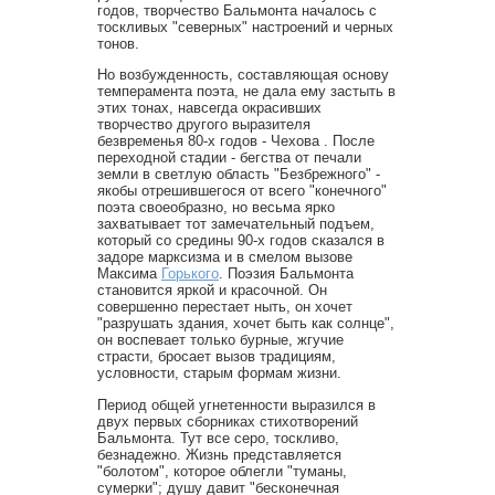
годов, творчество Бальмонта началось с
тоскливых "северных" настроений и черных
тонов.
Но возбужденность, составляющая основу
темперамента поэта, не дала ему застыть в
этих тонах, навсегда окрасивших
творчество другого выразителя
безвременья 80-х годов - Чехова . После
переходной стадии - бегства от печали
земли в светлую область "Безбрежного" -
якобы отрешившегося от всего "конечного"
поэта своеобразно, но весьма ярко
захватывает тот замечательный подъем,
который со средины 90-х годов сказался в
задоре марксизма и в смелом вызове
Максима
Горького
. Поэзия Бальмонта
становится яркой и красочной. Он
совершенно перестает ныть, он хочет
"разрушать здания, хочет быть как солнце",
он воспевает только бурные, жгучие
страсти, бросает вызов традициям,
условности, старым формам жизни.
Период общей угнетенности выразился в
двух первых сборниках стихотворений
Бальмонта. Тут все серо, тоскливо,
безнадежно. Жизнь представляется
"болотом", которое облегли "туманы,
сумерки"; душу давит "бесконечная