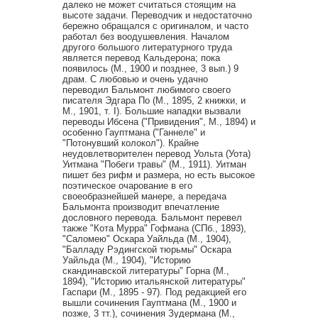
далеко не может считаться стоящим на
высоте задачи. Переводчик и недостаточно
бережно обращался с оригиналом, и часто
работал без воодушевления. Началом
другого большого литературного труда
является перевод Кальдерона; пока
появилось (М., 1900 и позднее, 3 вып.) 9
драм. С любовью и очень удачно
переводил Бальмонт любимого своего
писателя Эдгара По (М., 1895, 2 книжки, и
М., 1901, т. I). Большие нападки вызвали
переводы Ибсена ("Привидения", М., 1894) и
особенно Гауптмана ("Ганнеле" и
"Потонувший колокол"). Крайне
неудовлетворителен перевод Уольта (Уота)
Уитмана "Побеги травы" (М., 1911). Уитман
пишет без рифм и размера, но есть высокое
поэтическое очарование в его
своеобразнейшей манере, а передача
Бальмонта производит впечатление
дословного перевода. Бальмонт перевел
также "Кота Мурра" Гофмана (СПб., 1893),
"Саломею" Оскара Уайльда (М., 1904),
"Балладу Рэдингской тюрьмы" Оскара
Уайльда (М., 1904), "Историю
скандинавской литературы" Горна (М.,
1894), "Историю итальянской литературы"
Гаспари (М., 1895 - 97). Под редакцией его
вышли сочинения Гауптмана (М., 1900 и
позже, 3 тт.), сочинения Зудермана (М.,