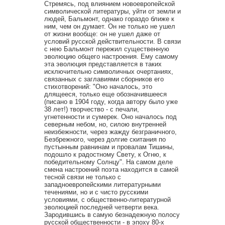
Стремясь, под влиянием новоевропейской
символической литературы, уйти от земли и
людей, Бальмонт, однако гораздо ближе к
ним, чем он думает. Он не только не ушел
от жизни вообще: он не ушел даже от
условий русской действительности. В связи
с нею Бальмонт пережил существенную
эволюцию общего настроения. Ему самому
эта эволюция представляется в таких
исключительно символичных очертаниях,
связанных с заглавиями сборников его
стихотворений: "Оно началось, это
длящееся, только еще обозначившееся
(писано в 1904 году, когда автору было уже
38 лет!) творчество - с печали,
угнетенности и сумерек. Оно началось под
северным небом, но, силою внутренней
неизбежности, через жажду безграничного,
Безбрежного, через долгие скитания по
пустынным равнинам и провалам Тишины,
подошло к радостному Свету, к Огню, к
победительному Солнцу". На самом деле
смена настроений поэта находится в самой
тесной связи не только с
западноевропейскими литературными
течениями, но и с чисто русскими
условиями, с общественно-литературной
эволюцией последней четверти века.
Зародившись в самую безнадежную полосу
русской общественности - в эпоху 80-х