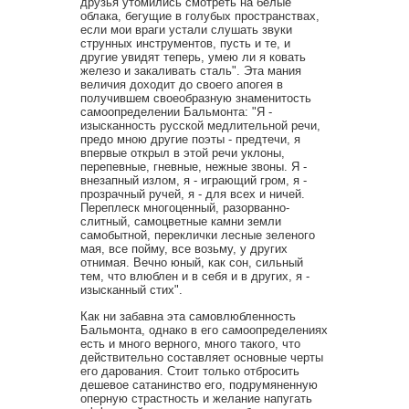
друзья утомились смотреть на белые
облака, бегущие в голубых пространствах,
если мои враги устали слушать звуки
струнных инструментов, пусть и те, и
другие увидят теперь, умею ли я ковать
железо и закаливать сталь". Эта мания
величия доходит до своего апогея в
получившем своеобразную знаменитость
самоопределении Бальмонта: "Я -
изысканность русской медлительной речи,
предо мною другие поэты - предтечи, я
впервые открыл в этой речи уклоны,
перепевные, гневные, нежные звоны. Я -
внезапный излом, я - играющий гром, я -
прозрачный ручей, я - для всех и ничей.
Переплеск многоценный, разорванно-
слитный, самоцветные камни земли
самобытной, переклички лесные зеленого
мая, все пойму, все возьму, у других
отнимая. Вечно юный, как сон, сильный
тем, что влюблен и в себя и в других, я -
изысканный стих".
Как ни забавна эта самовлюбленность
Бальмонта, однако в его самоопределениях
есть и много верного, много такого, что
действительно составляет основные черты
его дарования. Стоит только отбросить
дешевое сатанинство его, подрумяненную
оперную страстность и желание напугать