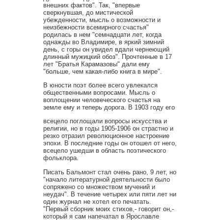
внешних фактов". Так, "впервые
сверкнувшая, до мистической
убежденности, мысль о возможности и
неизбежности всемирного счастья"
родилась в нем "семнадцати лет, когда
однажды во Владимире, в яркий зимний
день, с горы он увидел вдали чернеющий
длинный мужицкий обоз". Прочтенные в 17
лет "Братья Карамазовы" дали ему
"больше, чем какая-либо книга в мире".
В юности поэт более всего увлекался
общественными вопросами. Мысль о
воплощении человеческого счастья на
земле ему и теперь дорога. В 1903 году его
всецело поглощали вопросы искусства и
религии, но в годы 1905-1906 он страстно и
резко отразил революционное настроение
эпохи. В последние годы он отошел от него,
всецело ушедши в область поэтического
фольклора.
Писать Бальмонт стал очень рано, 9 лет, но
"начало литературной деятельности было
сопряжено со множеством мучений и
неудач". В течение четырех или пяти лет ни
один журнал не хотел его печатать.
"Первый сборник моих стихов,- говорит он,-
который я сам напечатал в Ярославле