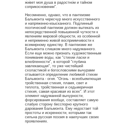
живет моя душа в радостном и тайном
соприкосновении".
Несомненно, однако, что в пантеизме
Бальмонта чересчур много искусственного
и напряженно-изысканного. Подлинный
поэтический пантеизм должен вытекать из
непосредственной повышенной чуткости к
явлениям мировой общности, из особенной
и непременно живой восприимчивости к
всемирному единству. В пантеизме же
Бальмонта слишком много надуманного.
Если еще можно признать художественным
понимание воды, как "стихии ласки и
влюбленности", в которой "глубина
завлекающая", то уже чистейшей
схоластикой и богословскими вычурами
отзывается определение любимой стихии
Бальмонта - огня. "Огонь - всеобъемлющая
тройственная стихия, пламя, свет и
теплота, тройственная и седьмеричная
стихия, самая красивая из всех". И этот
элемент надуманной вычурности,
форсирования вообще, составляет самую
слабую сторону бесспорно крупного
дарования Бальмонта. Ему недостает той
простоты и искренности, которыми так
сильна русская поэзия в наилучших своих
проявлениях.