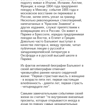
подолгу живал в Италии, Испании, Англии,
Франции; в конце 1904 года предпринял
поездку в Мексику; события 1905 года и
московское восстание он переживал в
России, затем опять уехал за границу.
Несколько революционных стихотворений,
напечатанных в "Красном Знамени" и
других изданиях, служат препятствием к
возвращению его в Россию. Он живет в
Париже и Брюсселе, изредка предпринимая
поездки на Восток, в Египет и Грецию.
Довольно часто Бальмонт выступал в
качестве лектора и, между прочим, читал
публичные лекции о русской и
западноевропейской литературе в
Оксфорде и в русской высшей школе в
Париже.
Из фактов интимной биографии Бальмонт в
своей автобиографии отмечает
чрезвычайно раннее начало сердечной
жизни: "Первая страстная мысль о женщине
- в возрасте пяти лет, первая настоящая
влюбленность - девяти лет, первая страсть
- четырнадцати лет".
Самыми замечательными событиями своей
жизни он считает "те внутренние внезапные
просветы, которые открываются иногда в
душе по поводу самых незначительных