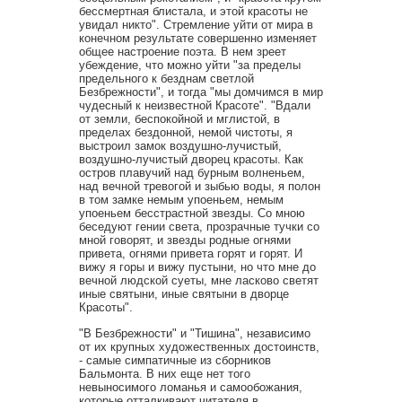
бессмертная блистала, и этой красоты не
увидал никто". Стремление уйти от мира в
конечном результате совершенно изменяет
общее настроение поэта. В нем зреет
убеждение, что можно уйти "за пределы
предельного к безднам светлой
Безбрежности", и тогда "мы домчимся в мир
чудесный к неизвестной Красоте". "Вдали
от земли, беспокойной и мглистой, в
пределах бездонной, немой чистоты, я
выстроил замок воздушно-лучистый,
воздушно-лучистый дворец красоты. Как
остров плавучий над бурным волненьем,
над вечной тревогой и зыбью воды, я полон
в том замке немым упоеньем, немым
упоеньем бесстрастной звезды. Со мною
беседуют гении света, прозрачные тучки со
мной говорят, и звезды родные огнями
привета, огнями привета горят и горят. И
вижу я горы и вижу пустыни, но что мне до
вечной людской суеты, мне ласково светят
иные святыни, иные святыни в дворце
Красоты".
"В Безбрежности" и "Тишина", независимо
от их крупных художественных достоинств,
- самые симпатичные из сборников
Бальмонта. В них еще нет того
невыносимого ломанья и самообожания,
которые отталкивают читателя в