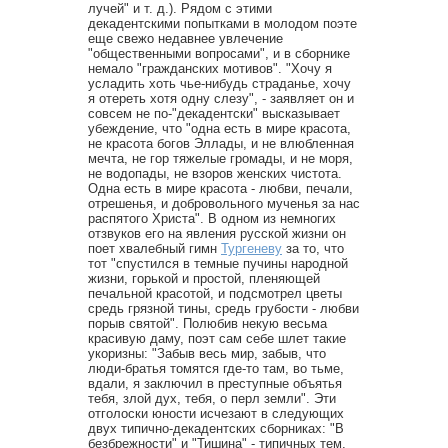
лучей" и т. д.). Рядом с этими
декадентскими попытками в молодом поэте
еще свежо недавнее увлечение
"общественными вопросами", и в сборнике
немало "гражданских мотивов". "Хочу я
усладить хоть чье-нибудь страданье, хочу
я отереть хотя одну слезу", - заявляет он и
совсем не по-"декадентски" высказывает
убеждение, что "одна есть в мире красота,
не красота богов Эллады, и не влюбленная
мечта, не гор тяжелые громады, и не моря,
не водопады, не взоров женских чистота.
Одна есть в мире красота - любви, печали,
отрешенья, и добровольного мученья за нас
распятого Христа". В одном из немногих
отзвуков его на явления русской жизни он
поет хвалебный гимн
Тургеневу
за то, что
тот "спустился в темные пучины народной
жизни, горькой и простой, пленяющей
печальной красотой, и подсмотрел цветы
средь грязной тины, средь грубости - любви
порыв святой". Полюбив некую весьма
красивую даму, поэт сам себе шлет такие
укоризны: "Забыв весь мир, забыв, что
люди-братья томятся где-то там, во тьме,
вдали, я заключил в преступные объятья
тебя, злой дух, тебя, о перл земли". Эти
отголоски юности исчезают в следующих
двух типично-декадентских сборниках: "В
безбрежности" и "Тишина" - типичных тем,