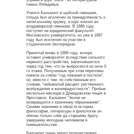
семьи Лебедевых.
Учился Бальмонт в шуйской гимназии,
откуда был исключен за принадлежность к
нелегальному кружку, и курс кончил во
владимирской гимназии. В 1886 году
поступил на юридический факультет
Московского университета, но уже в 1887
году был исключен за участие в
студенческих беспорядках.
Принятый вновь в 1888 году, вскоре
оставил университет вследствие сильного
нервного расстройства, закончившегося
через год тем, что он выбросился из окна 3-
го этажа. Полученные при этом переломы
повели за собою "год лежания в постели",
но, вместе с тем, по собственным его
словам, "небывалый расцвет умственного
возбуждения и жизнерадостности". Пробыв
несколько месяцев в Демидовском лицее в
Ярославле, Бальмонт "более не
возвращался к казенному образованию".
Своими знаниями в области истории,
философии, литературы и филологии он
обязан только себе да старшему брату,
умершему молодым человеком в
помешательстве.
Бальмонт очень много путешествовал,