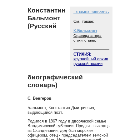
Константин
Бальмонт
См. также:
(Русский
К.Бальмонт
Страница автора:
стихи, статьи.
СТИХИЯ:
крупнейший архив
русской поэзии
биографический
словарь)
С. Венгеров
Бальмонт, Константин Дмитриевич,
выдающийся поэт.
Родился в 1867 году в дворянской семье
Владимирской губернии. Предки - выходцы
из Скандинавии; дед был морским
офицером, отец - председателем земской
управы в Шуе. Мать - из литературной