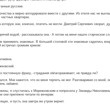
ганные русские.
очества и мирно аплодировали вместе с другими. Из отеля нас не выгна
 частных квартирах.
 которую они, конечно, платить не могли. Дмитрий Сергеевич хворал, д
орячей водой,- рассказывала она.- А потом на меня нашло старческое с
м принимать знакомых. В большой столовой эти знакомые садились вокр
й встречал громким криком:
олаевна.
ежковский.
го постоянную фразу,- страдания облагораживают, не правда ли?
ался. Мне кажется, что он меня терпеть не мог. Разговаривая со мной, о
ень забавно.
ожены, я спустилась к Мережковским и попросила у Зинаиды Николаевны 
ые они прилежно читали по вечерам.
лящих, и пусть она завтра же утром вернет.