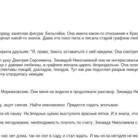
ицу занятная фигура. Бельгийка. Она имела какое-то отношение к Красно
торчал какой-то значок. Дама эта лихо пила и писала старой графине л
орила друзьям: "Я, право, боюсь оставаться с ней наедине. Она смотри
 руку Дмитрия Сергеевича. Зинаидой Николаевной она не интересовалас
ди с дамами любезны, а графиня желала царить безраздельно. Она поз
пективы лекций, докладов, поездок. Тут как раз подоспел разрыв немц
ерта отводилась немцам.
ли Мережковские. Они меня не видели и продолжали разговор. Зинаида Н
ду, ищет свечек. Найти невозможно. Придется сидеть впотьмах.
а об чашку. На бледных щеках выступили красные пятна. И я знала, что
ее негодование, необходимость платить по счету. Зинаида Николаевна с
 нас нет дома, так он сел в саду и стал ждать. И мы из-за негодяя не мо