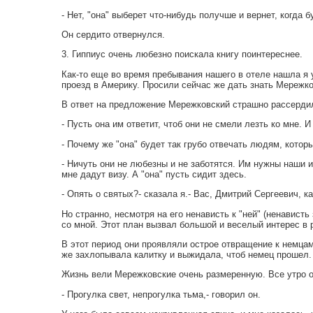
- Нет, "она" выберет что-нибудь получше и вернет, когда б
Он сердито отвернулся.
3. Гиппиус очень любезно поискала книгу поинтереснее.
Как-то еще во время пребывания нашего в отеле нашла я 
проезд в Америку. Просили сейчас же дать знать Мережко
В ответ на предложение Мережковский страшно рассерди
- Пусть она им ответит, чтоб они не смели лезть ко мне. И
- Почему же "она" будет так грубо отвечать людям, которы
- Ничуть они не любезны и не заботятся. Им нужны наши им
мне дадут визу. А "она" пусть сидит здесь.
- Опять о святых?- сказала я.- Вас, Дмитрий Сергеевич, к
Но странно, несмотря на его ненависть к "ней" (ненавист
со мной. Этот план вызвал большой и веселый интерес в 
В этот период они проявляли острое отвращение к немцам
же захлопывала калитку и выжидала, чтоб немец прошел.
Жизнь вели Мережковские очень размеренную. Все утро он
- Прогулка свет, непрогулка тьма,- говорил он.