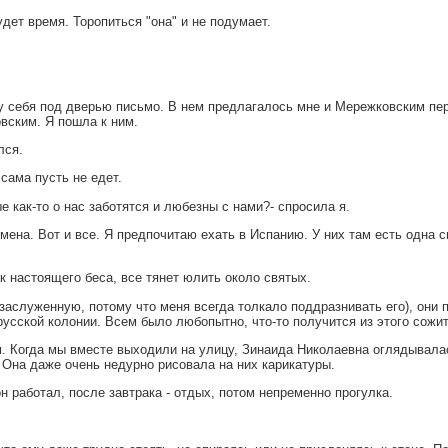
удет время. Торопиться "она" и не подумает.
у себя под дверью письмо. В нем предлагалось мне и Мережковским пер
вским. Я пошла к ним.
лся.
 сама пусть не едет.
е как-то о нас заботятся и любезны с нами?- спросила я.
ена. Вот и все. Я предпочитаю ехать в Испанию. У них там есть одна св
ак настоящего беса, все тянет юлить около святых.
ь заслуженную, потому что меня всегда толкало поддразнивать его), они
русской колонии. Всем было любопытно, что-то получится из этого сожи
. Когда мы вместе выходили на улицу, Зинаида Николаевна оглядывалась
 Она даже очень недурно рисовала на них карикатуры.
 работал, после завтрака - отдых, потом непременно прогулка.