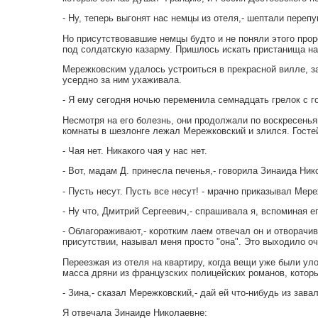
- Ну, теперь выгонят нас немцы из отеля,- шептали перепу
Но присутствовавшие немцы будто и не поняли этого прор
под солдатскую казарму. Пришлось искать пристанища на
Мережковским удалось устроиться в прекрасной вилле, за
усердно за ним ухаживала.
- Я ему сегодня ночью переменила семнадцать грелок с г
Несмотря на его болезнь, они продолжали по воскресенья
комнаты в шезлонге лежал Мережковский и злился. Госте
- Чая нет. Никакого чая у нас нет.
- Вот, мадам Д. принесла печенья,- говорила Зинаида Ник
- Пусть несут. Пусть все несут! - мрачно приказывал Мер
- Ну что, Дмитрий Сергеевич,- спрашивала я, вспоминая е
- Облагораживают,- коротким лаем отвечал он и отворачив
присутствии, называл меня просто "она". Это выходило оч
Переезжая из отеля на квартиру, когда вещи уже были ул
масса дряни из французских полицейских романов, котор
- Зина,- сказал Мережковский,- дай ей что-нибудь из зава
Я отвечала Зинаиде Николаевне: