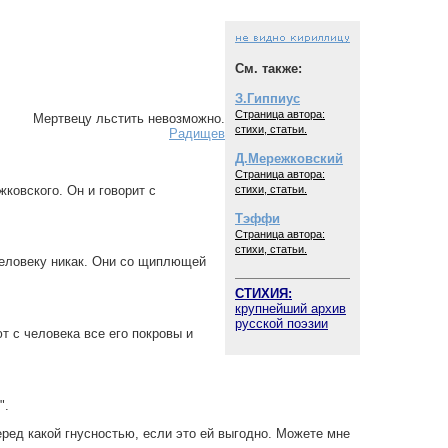
См. также:
З.Гиппиус
Страница автора:
Мертвецу льстить невозможно.
стихи, статьи.
Радищев
Д.Мережковский
Страница автора:
ковского. Он и говорит с
стихи, статьи.
Тэффи
Страница автора:
стихи, статьи.
 человеку никак. Они со щиплющей
СТИХИЯ:
крупнейший архив
русской поэзии
т с человека все его покровы и
".
ред какой гнусностью, если это ей выгодно. Можете мне