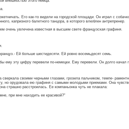
ной внешностью этого немца.
а.
кокетничать. Его как-то видели на городской площади. Он играл с собачк
нного, капризного балетного танцора, в которого влюблен антрепренер.
ем очень увлечена известная в высшем свете французская графиня.
и.
 француз.- Ей больше шестидесяти. Ей ровно восемьдесят семь.
бы ему эту цифру перевели по-немецки. Ему перевели. Он долго качал г
на сверкала своими черными глазами, грозила пальчиком, темпе- рамент
гу, но орудовала ею графиня с самыми молодыми приемами. Она чувство
она страшно расстроилась. Ее компаньонка чуть не плакала:
мне, при мне находить ее красивой?"