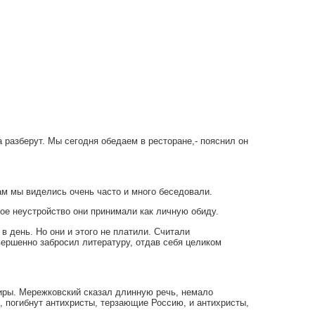
а разберут. Мы сегодня обедаем в ресторане,- пояснил он
ам мы виделись очень часто и много беседовали.
кое неустройство они принимали как личную обиду.
 день. Но они и этого не платили. Считали
вершенно забросил литературу, отдав себя целиком
диры. Мережковский сказал длинную речь, немало
, погибнут антихристы, терзающие Россию, и антихристы,