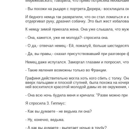
Мережковского, говорила, что прямо потрясена необычай
- Вы похожи на рыцаря с портрета Дюрера,- восклицала он
И бедного немца так развратили, что он стал ломаться и 
отдергивал руку, дразнил собачку. Это был жест избалова
К немцу зимой приехала жена. Она уже слышала, что муж
- Она, кажется, уже не молода?- спросила она.
- О да,- отвечал немец.- Ей, пожалуй, больше шестидесят
- Да, вы правы,- сказал присутствовавший при разговоре
Немец даже испугался. Заморгал глазами и попросил, что
- Такие явления возможны только во Франции.
Графиня действительно могла хоть кого сбить с толку. О
вверх пальцами и плоской ступней, была похожа на кочер
ней восхитился красотой молодой дамы из ее окружения, 
- Она всю ночь будила меня и кричала: "Разве можно при 
Я спросила 3. Гиппиус:
- Как вы думаете - не ведьма ли она?
- Ну, конечно, ведьма.
- А как вы думаете - вылетает ночью в трубу?