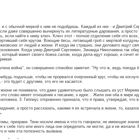
и с обычной меркой к ним не подойдешь. Каждый из них - и Дмитрий Сер
сли даже совершенно вычеркнуть их литературные дарования, а просто 
, если найти к нему ключ. Ключ этот - полное отделение себя ото всех,
ертивший себя кругом. Воющие бесы, летающий гроб с мертвой колдунье
жковских от людей и жизни. И когда им страшно, они деловито ищут свя
дохновения. Когда умер Дмитрий Сергеевич, Зинаида Николаевна так обид
, который мажет своего божка салом, когда дела идут хорошо, и сечет е
оримая.
лена война", он совершенно спокойно заметил: "Ну что ж, ведь поезда б
нибудь подальше, чтобы не прорвался очерченный круг, чтобы не коснула
- это будет с другими, это его не касается.
жизни не понимали, что даже удивительно было слышать из уст Мережковс
 это слово имеет отношение к писанию, к идее... Жили они оба в мире ид
еловека. 3. Гиппиус откровенно признала, что я права, утверждая, что 
едения, а просто рассказать, какими я их встречала в жизни, то, казало
ь.
томы, призраки. Тени носили имена и что-то говорили, не имеющее знач
ия к себе того или иного лица они определить не могли, да и не желали
то и чем эта полезность вызвана.