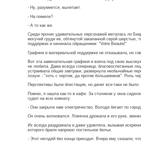
- Ну, разумеется, вылетает.
- На помеле?
- А то как же.
Среди прочих удивительных персонажей металась по Биарр
могучей груди ее, обтянутой закапанной серой шерстью, 
поддержке и начинала обращением: "Votre Beaute!"
Графиня в материальной поддержке не отказывала, но гов
Вот эта замечательная графиня и взяла под свою высокую
не любила. Дама всегда соперница, благовоспитанные лю
устраивала общие завтраки, развернула необычайные перс
лозунг - "хоть с чертом, да против большевиков". Роль ч
Перспективы были блестящие, но денег все-таки не было.
Помню, я зашла как-то в кафе. За столиком у окна сиде
гудел на всю комнату:
- Они закрыли нам электричество. Володя бегает по горо
Он очень волновался. Ложечка дрожала в его руке, звенел
Их всегда раздражала и даже удивляла, вызывая искренн
которого брали напрокат постельное белье.
- Этот негодяй без конца приходит. Вчера ему сказали, что