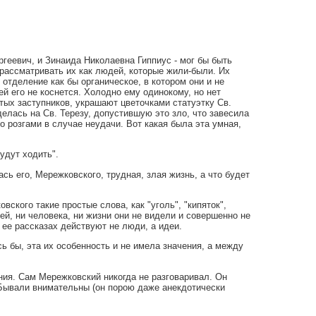
геевич, и Зинаида Николаевна Гиппиус - мог бы быть
рассматривать их как людей, которые жили-были. Их
 отделение как бы органическое, в котором они и не
й его не коснется. Холодно ему одинокому, но нет
тых заступников, украшают цветочками статуэтку Св.
елась на Св. Терезу, допустившую это зло, что завесила
го розгами в случае неудачи. Вот какая была эта умная,
удут ходить".
сь его, Мережковского, трудная, злая жизнь, а что будет
кого такие простые слова, как "уголь", "кипяток",
ей, ни человека, ни жизни они не видели и совершенно не
в ее рассказах действуют не люди, а идеи.
сь бы, эта их особенность и не имела значения, а между
ения. Сам Мережковский никогда не разговаривал. Он
. Бывали внимательны (он порою даже анекдотически