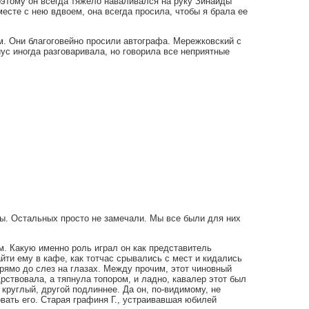
Поэтому он всегда тяжело наваливался на руку Зинаиды
месте с нею вдвоем, она всегда просила, чтобы я брала ее
м. Они благоговейно просили автографа. Мережковский с
иус иногда разговаривала, но говорила все неприятные
ны. Остальных просто не замечали. Мы все были для них
м. Какую именно роль играл он как представитель
йти ему в кафе, как тотчас срывались с мест и кидались
прямо до слез на глазах. Между прочим, этот чиновный
рствовала, а тяпнула топором, и ладно, кавалер этот был
 круглый, другой подлиннее. Да он, по-видимому, не
вать его. Старая графиня Г., устраивавшая юбилей