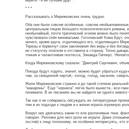
верить - я ее лучший друг".
* * *
Рассказывать о Мережковских очень трудно.
Оба они были совсем особенные, совсем необыкновенные, 
центральным лицом большого психологического романа, е
необычайный, почти трагический эгоизм можно было понять
чувствовали себя виноватыми. Гоголевский Хома Брут, оч
ничего, кроме круга, отделяющего его, отделяющего Мере
Терезы и бормочут свои заклинания без веры и без богов
ее статуэтку платком и отставила в сторону. Точно дикарь
тонкая и талантливая поэтесса, Зинаида Гиппиус. Неповт
Когда Мережковскому сказали: "Дмитрий Сергеевич, объяв
Поезда будут ходить, значит, можно будет убраться куда-
там, за священной чертой,- холод, голод, насилие, смерть,
Жили Мережковские странно и до такой степени реальной 
"макароны". Еще "чернила" легче было вынести,- все-таки
понимали. В их писаниях вы не найдете ни одного живого ч
Так как я не собираюсь обсуждать их литературные произв
тем в их подходе к людям и к жизни играла огромную рол
Вокруг них двигались какие-то еле различимые тени, фан
говорил. Реплики для него роли не играли. Даже отношен
льстив) к лицу полезному, не особенно интересуясь, кто э