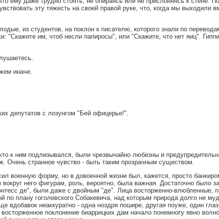
что ему даже трудно стоять, не опираясь или не прислоняясь к стене. 
увствовать эту тяжесть на своей правой руке, что, когда мы выходили в
одые, из студентов, на поклон к писателю, которого знали по перевода
и: "Скажите им, чтоб несли папиросы", или "Скажите, что нет яиц". Гипп
слушаетесь.
жем иначе.
ких депутатов с лозунгом "Бей офицерье!".
, кто к ним подлизывался, были чрезвычайно любезны и предупредитель
аж. Очень странное чувство - быть таким прозрачным существом.
ил военную форму, но в довоенной жизни был, кажется, просто банкиро
 вокруг него фигурам, роль, вероятно, была важная. Достаточно было за
контесс де", были даже с двойным "де". Лица восторженно-влюбленные, 
й по плану гоголевского Собакевича, над которым природа долго не муд
еще вдобавок неаккуратно - одна ноздря пошире, другая поуже, один глаз
 восторженное поклонение биаррицких дам начало понемногу явно волно