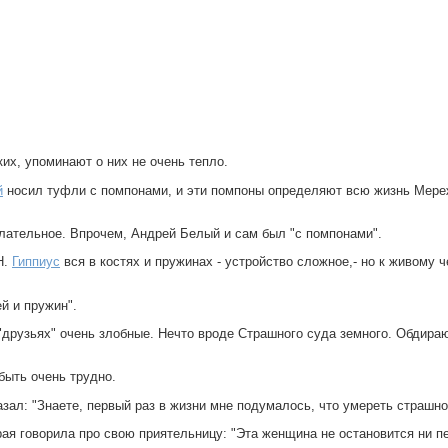
их, упоминают о них не очень тепло.
й
носил туфли с помпонами, и эти помпоны определяют всю жизнь Мереж
елательное. Впрочем, Андрей Белый и сам был "с помпонами".
Н.
Гиппиус
вся в костях и пружинах - устройство сложное,- но к живому
й и пружин".
друзьях" очень злобные. Нечто вроде Страшного суда земного. Обдираю
быть очень трудно.
зал: "Знаете, первый раз в жизни мне подумалось, что умереть страшно
ая говорила про свою приятельницу: "Эта женщина не остановится ни пе