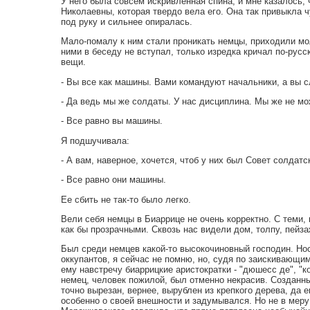
У него была совсем искривленная спина, и мне казалось, 
Николаевны, которая твердо вела его. Она так привыкла ч
под руку и сильнее опиралась.
Мало-помалу к ним стали проникать немцы, приходили мол
ними в беседу не вступал, только изредка кричал по-русск
вещи.
- Вы все как машины. Вами командуют начальники, а вы 
- Да ведь мы же солдаты. У нас дисциплина. Мы же не мо
- Все равно вы машины.
Я подшучивала:
- А вам, наверное, хочется, чтоб у них был Совет солдатс
- Все равно они машины.
Ее сбить не так-то было легко.
Вели себя немцы в Биаррице не очень корректно. С теми
как бы прозрачными. Сквозь нас видели дом, толпу, пейз
Был среди немцев какой-то высокочиновный господин. Нос
оккупантов, я сейчас не помню, но, судя по заискивающим
ему навстречу биаррицкие аристократки - "дюшесс де", "
немец, человек пожилой, был отменно некрасив. Созданны
точно вырезан, вернее, вырублен из крепкого дерева, да 
особенно о своей внешности и задумывался. Но не в меру