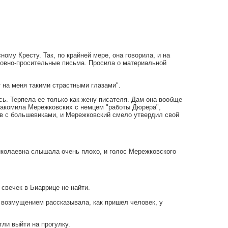
му Кресту. Так, по крайней мере, она говорила, и на
юбовно-просительные письма. Просила о материальной
т на меня такими страстными глазами".
ь. Терпела ее только как жену писателя. Дам она вообще
накомила Мережковских с немцем "работы Дюрера",
ев с большевиками, и Мережковский смело утвердил свой
иколаевна слышала очень плохо, и голос Мережковского
 свечек в Биаррице не найти.
 возмущением рассказывала, как пришел человек, у
гли выйти на прогулку.