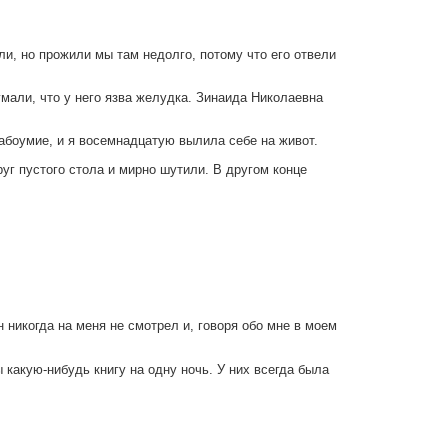
ли, но прожили мы там недолго, потому что его отвели
умали, что у него язва желудка. Зинаида Николаевна
лабоумие, и я восемнадцатую вылила себе на живот.
уг пустого стола и мирно шутили. В другом конце
н никогда на меня не смотрел и, говоря обо мне в моем
какую-нибудь книгу на одну ночь. У них всегда была