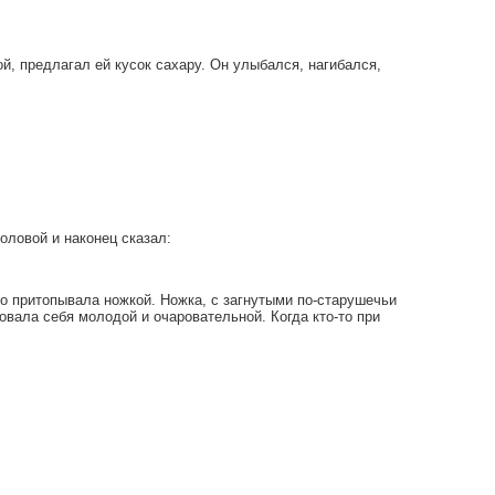
ой, предлагал ей кусок сахару. Он улыбался, нагибался,
оловой и наконец сказал:
но притопывала ножкой. Ножка, с загнутыми по-старушечьи
вала себя молодой и очаровательной. Когда кто-то при