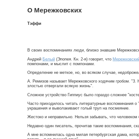
О Мережковских
Тэффи
В своих воспоминаниях люди, близко знавшие Мережковск
Андрей
Белый
(Эпопея. Кн. 2-я) говорит, что
Мережковски
помпонами, и мыслит с помпонами.
Определение не меткое, но, во всяком случае, недоброж
А. Ремизов называет Мережковского ходячим гробом. "3. 
злостью отвергали всякую жизнь".
Сложное устройство Гиппиус было гораздо сложнее "косте
Часто приходилось читать литературные воспоминания о "
украшения и выволакивают голый труп на посмеяние.
Жестоко и неправильно. Нельзя забывать, что человеком 
Недавно один писатель, прочитав такие воспоминания, ска
А мне вспомнилась одна милая петербургская дама, котор