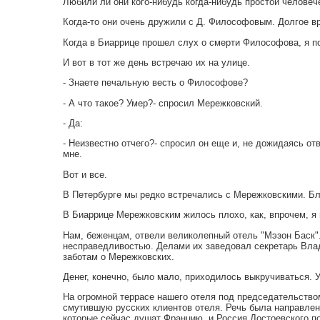
Любили ли они кого-нибудь когда-нибудь простой человеч
Когда-то они очень дружили с Д. Философовым. Долгое вр
Когда в Биаррице прошел слух о смерти Философова, я п
И вот в тот же день встречаю их на улице.
- Знаете печальную весть о Философове?
- А что такое? Умер?- спросил Мережковский.
- Да:
- Неизвестно отчего?- спросил он еще и, не дожидаясь от
мне.
Вот и все.
В Петербурге мы редко встречались с Мережковскими. Бл
В Биаррице Мережковским жилось плохо, как, впрочем, я 
Нам, беженцам, отвели великолепный отель "Мэзон Баск".
несправедливостью. Делами их заведовал секретарь Влад
заботам о Мережковских.
Денег, конечно, было мало, приходилось выкручиваться. 
На огромной террасе нашего отеля под председательство
смутившую русских клиентов отеля. Речь была направлена
которые сейчас душат Францию, и Россия Достоевского п