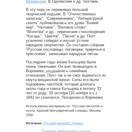
Вяземским
, В.Одоевским и др. поэтами.
В эту пору он переживал большой
творческий подъем. В "Отечественных
записках", "Современнике", "Литературной
газете" публиковались его думы "Божий
мир", "Человек", "Великое слово",
"Молитва" и др., лирические стихотворения
"Косарь", "Цветок", "Песня" и др. Поэт
усиленно собирал и изучал устное
народное творчество. Он составил сборник
"Русские пословицы, поговорки, приречья и
присловия", записывал народные песни.
Последние годы жизни Кольцова были
очень тяжелыми. Он жил безвыездно в
Воронеже, ухудшались семейные
отношения. Поэт так и не смог вырваться из
омута мещанской жизни. Силы его были
подорваны чахоткой, которая длилась
около года и свела Кольцова в могилу 33
лет от роду. 29 октября (10 ноября н.с.)
1842 он скончался. Похоронен в Воронеже.
Использованы материалы кн.: Русские писатели и
поэты. Краткий биографический словарь. Москва,
2000.
Источник:
Русский переплет: Хронос
.
Главная библиотека поэзии