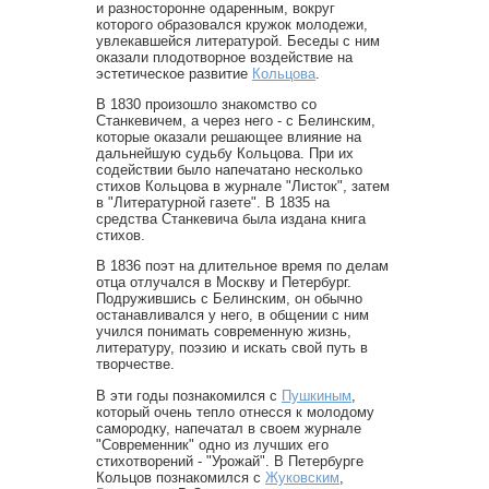
и разносторонне одаренным, вокруг
которого образовался кружок молодежи,
увлекавшейся литературой. Беседы с ним
оказали плодотворное воздействие на
эстетическое развитие
Кольцова
.
В 1830 произошло знакомство со
Станкевичем, а через него - с Белинским,
которые оказали решающее влияние на
дальнейшую судьбу Кольцова. При их
содействии было напечатано несколько
стихов Кольцова в журнале "Листок", затем
в "Литературной газете". В 1835 на
средства Станкевича была издана книга
стихов.
В 1836 поэт на длительное время по делам
отца отлучался в Москву и Петербург.
Подружившись с Белинским, он обычно
останавливался у него, в общении с ним
учился понимать современную жизнь,
литературу, поэзию и искать свой путь в
творчестве.
В эти годы познакомился с
Пушкиным
,
который очень тепло отнесся к молодому
самородку, напечатал в своем журнале
"Современник" одно из лучших его
стихотворений - "Урожай". В Петербурге
Кольцов познакомился с
Жуковским
,