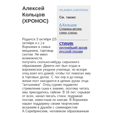
Алексей
Кольцов
См. также:
(ХРОНОС)
А.Кольцов
Страница автора:
стихи, статьи.
Родился 3 октября (15
октября н.с.) в
СТИХИЯ:
Воронеже в семье
крупнейший архив
мещанина, торговца
русской поэзии
скотом. Не имел
возможности
получить сколько-нибудь серьезного
образования. Девяти лет был отдан в
воронежское уездное училище, но вскоре
отец взял его домой, чтобы тот помогал ему
в торговых делах. С тех пор и до конца
жизни поэт находился в цепких руках отца-
"алтынника". Отец сурово подавлял
стремление сына к знанию, поэтому читать
ему приходилось тайком. В 16 лет, скрывая
от всех, начал писать стихи, подражая
поэтам, известным по книгам. В Воронеже
нашел поддержку своим творческим
исканиям в дружбе с семинаристом
А.Серебрянским, человеком образованным