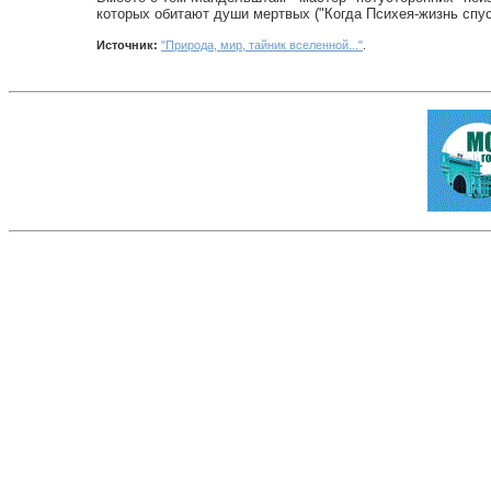
которых обитают души мертвых ("Когда Психея-жизнь спускае
Источник:
"Природа, мир, тайник вселенной..."
.