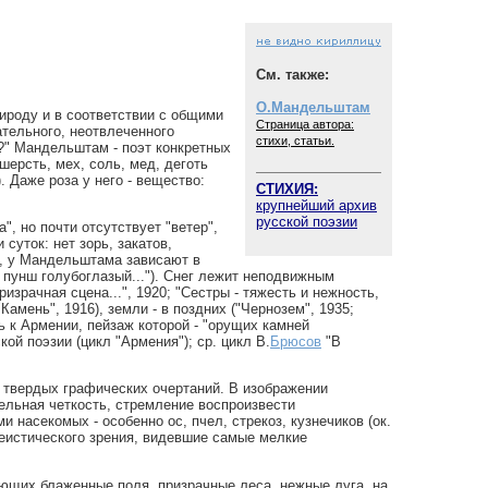
См. также:
О.Мандельштам
роду и в соответствии с общими
Страница автора:
тельного, неотвлеченного
стихи, статьи.
ь?" Мандельштам - поэт конкретных
шерсть, мех, соль, мед, деготь
). Даже роза у него - вещество:
СТИХИЯ:
крупнейший архив
русской поэзии
, но почти отсутствует "ветер",
 суток: нет зорь, закатов,
т", у Мандельштама зависают в
и пунш голубоглазый..."). Снег лежит неподвижным
зрачная сцена...", 1920; "Сестры - тяжесть и нежность,
Камень", 1916), земли - в поздних ("Чернозем", 1935;
вь к Армении, пейзаж которой - "орущих камней
й поэзии (цикл "Армения"); ср. цикл В.
Брюсов
"В
т твердых графических очертаний. В изображении
дельная четкость, стремление воспроизвести
насекомых - особенно ос, пчел, стрекоз, кузнечиков (ок.
кмеистического зрения, видевшие самые мелкие
ющих блаженные поля, призрачные леса, нежные луга, на