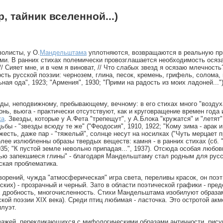
 тайник вселенной...)
олисты, у О.
Мандельштама
уплотняются, возвращаются в реальную при
ми. В ранних стихах полемически провозглашается необходимость осяза
// Сияет мне, и в чем я виноват, // Что слабых звезд я осязаю млечност
сть русской поэзии: чернозем, глина, песок, кремень, грифель, солома, 
ьная ода", 1923; "Армения", 1930; "Прими на радость из моих ладоней..."
ы, неподвижному, пребывающему, вечному: в его стихах много "воздуха"
гонь, вьюга - практически отсутствуют, как и круговращение времен года и
ка
. Звезды, которые у А.Фета "трепещут", у А.Блока "кружатся" и "летя
ы - "звезды всюду те же" ("Феодосия", 1910, 1922; "Кому зима - арак 
сть, даже пар - "тяжелый", солнце несут на носилках ("Чуть мерцает при
олее излюбленны образы твердых веществ: камня - в ранних стихах (сб. "
1935; "К пустой земле невольно припадая...", 1937). Отсюда особая любо
вью запекшиеся глины" - благодаря Мандельштаму стал родным для русско
ская проблематика.
орений, чужда "атмосферическая" игра света, переливы красок, он поэ
ких) - прозрачный и черный. Зато в области поэтической графики - пре
 дробность, многочисленность. Стихи Мандельштама изобилуют образами 
сской поэзии XIX века). Среди птиц любимая - ласточка. Это остротой а
луэт.
зажей, перекликающихся с мифологическими образами античности, рису