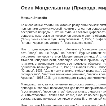
Осип Мандельштам (Природа, мир,
Михаил Эпштейн
Те абсолютные стихии, на которые разделили пейзаж симв
принципами акмеистической поэтики становятся вещества
восприятия природы: "Нет, не луна, а светлый циферблат 
веществ, некоторые из которых он впервые ввел в образно
("Кому зима - арак и пунш голубоглазый...", 1922; "Грифел
"хлопья черных роз летают", "роза землею была".
Поэт отдает предпочтение устойчивым субстанциям природ
есть "вода", но - не "воды", не "потоки". Бурные стихии: о
рассветов, вечеров - в этом Мандельштам антипод А.
Бло
тяжелой неподвижности, воплощая "соленые приказы" судьб
пластом, уплотненным настом; все предметы обретают тяже
одинаковы ваши приметы...", 1920; "1 января 1924"). Наиб
"Стансы", 1935; "Да, я лежу в земле, губами шевеля...", 
государство", "мертвые гончарные равнины", "черной кро
Армении", 1915-1916, где преобладает культурно-историче
Мандельштаму, за исключением некоторых ранних стихотв
природных явлений преобладают два цвета (непризматичес
"суставчатые", "перепончатые" формы живых существ - их
20 стихотворений - почти столько же, сколько во всей ру
составляющие природы, ценившего острый, отточенный си
Вместе с тем Мандельштам - мастер "потусторонних" пей