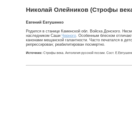
Николай Олейников (Строфы век
Евгений Евтушенко
Родился в станице Каменской обл. Войска Донского. Несмо
наследником Саши
Черного
. Особенным блеском отличают
канонами мещанской галантности. Часто печатался в де
репрессирован; реабилитирован посмертно.
Источник:
Строфы века. Антология русской поэзии. Сост. Е.Евтушенк