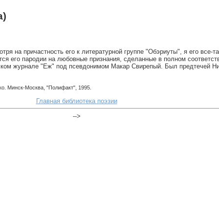
а)
тря на причастность его к литературной группе "Обэриуты", я его все-т
ся его пародии на любовные признания, сделанные в полном соответст
тском журнале "Еж" под псевдонимом Макар Свирепый. Был предтечей Н
о. Минск-Москва, "Полифакт", 1995.
Главная библиотека поэзии
-->