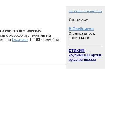
См. также:
Н.Олейников
аки считаю поэтическим
Страница автора:
вии с хорошо изученными им
стихи, статьи.
иколая
Глазкова
. В 1937 году был
СТИХИЯ:
крупнейший архив
русской поэзии