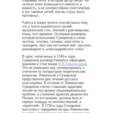
собранию эклог, в котором автор писал: «В
эклогах моих возвещается нежность и
верность, а не злопристойное сластолюбие,
и нет таковых речей, кои бы слуху были
противны».
Работа в жанре эклоги способствала тому,
что у поэта выработался легкий,
музыкальный стих, близкий к разговорному
языку того времени. Основным размером,
который использовал Сумароков в своих
эклогах, элегиях, сатирах, эпистолах и
трагедиях, был шестистопный ямб - русская
разновидность александрийского стиха.
В одах, написанных в 1740-е годы,
Сумароков руководствовался образцами,
данными в этом жанре
М.В.Ломоносовым
.
Это не помешало ему полемизировать с
учителем по литературно-теоретическим
вопросам. Ломоносов и Сумароков
представляли два течения русского
классицизма. В отличие от Ломоносова,
Сумароков считал главными задачами
поэзии не постановку общенациональных
проблем, а служение идеалам дворянства.
Поэзия, по его мнению, должна быть в
первую очередь не величественной, а
«приятной». В 1750-е годы Сумароков
выступил с пародиями на оды Ломоносова