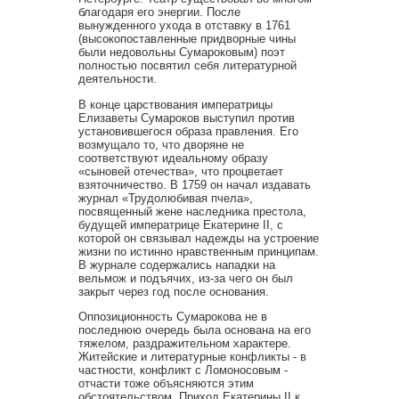
благодаря его энергии. После
вынужденного ухода в отставку в 1761
(высокопоставленные придворные чины
были недовольны Сумароковым) поэт
полностью посвятил себя литературной
деятельности.
В конце царствования императрицы
Елизаветы Сумароков выступил против
установившегося образа правления. Его
возмущало то, что дворяне не
соответствуют идеальному образу
«сыновей отечества», что процветает
взяточничество. В 1759 он начал издавать
журнал «Трудолюбивая пчела»,
посвященный жене наследника престола,
будущей императрице Екатерине II, с
которой он связывал надежды на устроение
жизни по истинно нравственным принципам.
В журнале содержались нападки на
вельмож и подъячих, из-за чего он был
закрыт через год после основания.
Оппозиционность Сумарокова не в
последнюю очередь была основана на его
тяжелом, раздражительном характере.
Житейские и литературные конфликты - в
частности, конфликт с Ломоносовым -
отчасти тоже объясняются этим
обстоятельством. Приход Екатерины II к