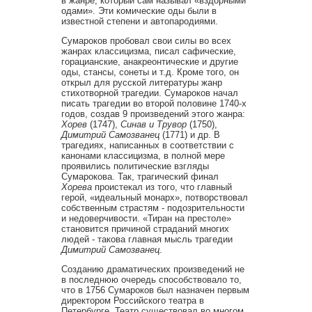
в жанре, который сам называл «вздорными
одами». Эти комические оды были в
известной степени и автопародиями.
Сумароков пробовал свои силы во всех
жанрах классицизма, писал сафические,
горацианские, анакреонтические и другие
оды, стансы, сонеты и т.д. Кроме того, он
открыл для русской литературы жанр
стихотворной трагедии. Сумароков начал
писать трагедии во второй половине 1740-х
годов, создав 9 произведений этого жанра:
Хорев
(1747),
Синав и Трувор
(1750),
Димитрий
Самозванец
(1771) и др. В
трагедиях, написанных в соответствии с
канонами классицизма, в полной мере
проявились политические взгляды
Сумарокова. Так, трагический финал
Хорева
проистекал из того, что главный
герой, «идеальный монарх», потворствовал
собственным страстям - подозрительности
и недоверчивости. «Тиран на престоле»
становится причиной страданий многих
людей - такова главная мысль трагедии
Димитрий Самозванец
.
Созданию драматических произведений не
в последнюю очередь способствовало то,
что в 1756 Сумароков был назначен первым
директором Российского театра в
Петербурге. Театр существовал во многом