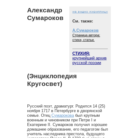
Александр
Сумароков
См. также:
А.Сумароков
Страница автора:
стихи, статьи.
СТИХИЯ:
крупнейший архив
русской поэзии
(Энциклопедия
Кругосвет)
Русский поэт, драматург. Родился 14 (25)
ноября 1717 в Петербурге в дворянской
семье. Отец
Сумарокова
был крупным
военным и чиновником при Петре I и
Екатерине II. Сумароков получил хорошее
домашнее образование, его педагогом был
учитель наследника престола, будущего