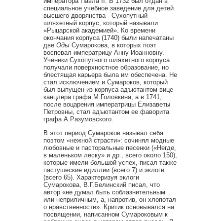
императора Павла II. В 1732 был отдан в
специальное учебное заведение для детей
высшего дворянства - Сухопутный
шляхетный корпус, который называли
«Рыцарской академией». Ко времени
окончания корпуса (1740) были напечатаны
две
Оды
Сумарокова, в которых поэт
воспевал императрицу Анну Иоанновну.
Ученики Сухопутного шляхетного корпуса
получали поверхностное образование, но
блестящая карьера была им обеспечена. Не
стал исключением и Сумароков, который
был выпущен из корпуса адъютантом вице-
канцлера графа М.Головкина, а в 1741,
после воцарения императрицы Елизаветы
Петровны, стал адъютантом ее фаворита
графа А.Разумовского.
В этот период Сумароков называл себя
поэтом «нежной страсти»: сочинял модные
любовные и пасторальные песенки («Негде,
в маленьком леску» и др., всего около 150),
которые имели большой успех, писал также
пастушеские идиллии (всего 7) и эклоги
(всего 65). Характеризуя эклоги
Сумарокова, В.Г.Белинский писал, что
автор «не думал быть соблазнительным
или неприличным, а, напротив, он хлопотал
о нравственности». Критик основывался на
посвящении, написанном Сумароковым к