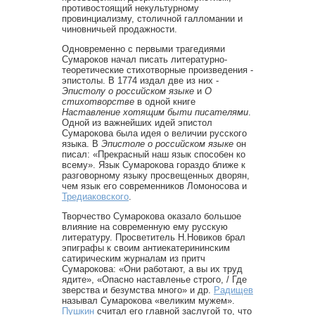
противостоящий некультурному
провинциализму, столичной галломании и
чиновничьей продажности.
Одновременно с первыми трагедиями
Сумароков начал писать литературно-
теоретические стихотворные произведения -
эпистолы. В 1774 издал две из них -
Эпистолу о российском языке
и
О
стихотворстве
в одной книге
Наставление хотящим быти писателями
.
Одной из важнейших идей эпистол
Сумарокова была идея о величии русского
языка. В
Эпистоле о
российском языке
он
писал: «Прекрасный наш язык способен ко
всему». Язык Сумарокова гораздо ближе к
разговорному языку просвещенных дворян,
чем язык его современников Ломоносова и
Тредиаковского
.
Творчество Сумарокова оказало большое
влияние на современную ему русскую
литературу. Просветитель Н.Новиков брал
эпиграфы к своим антиекатерининским
сатирическим журналам из притч
Сумарокова: «Они работают, а вы их труд
ядите», «Опасно наставленье строго, / Где
зверства и безумства много» и др.
Радищев
называл Сумарокова «великим мужем».
Пушкин
считал его главной заслугой то, что