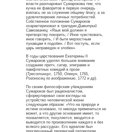
власти разочаровал Сумарокова тем, что
кучка ее фаворитов в первую очередь
взялась не за служение общему благу, а за
удовлетворение личных потребностей.
Собственное положение Сумароков
охарактеризовал в трагедии
Димитрий
Самозванец
: «Язык мой должен я
притворству покорить; / Иное чувствовать,
иное говорить, / И быти мерзостным
лукавцам я подобен. / Вот поступь, если
царь неправеден и злобен».
В годы царствования Екатерины II
Сумароков уделял большое внимание
созданию притч, сатир, эпиграмм и
памфлетных комедий в прозе
(
Тресотиниус
, 1750,
Опекун
, 1765,
Рогоносец по воображению
, 1772 и др).
По своим философским убеждениям
Сумароков был рационалистом,
сформулировал свои взгляды на
устройство человеческой жизни
следующим образом: «Что на природе и
истине основано, то никогда премениться не
может, а что другие основания имеет, то
похваляется, похуляется, вводится и
выводится по произволению каждого и без
всякого рассудка». Его идеалом был
просвещенный дворянский патриотизм,