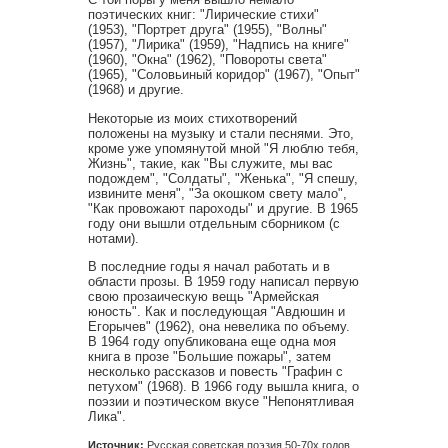
поэтических книг: "Лирические стихи"
(1953), "Портрет друга" (1955), "Волны"
(1957), "Лирика" (1959), "Надпись на книге"
(1960), "Окна" (1962), "Повороты света"
(1965), "Соловьиный коридор" (1967), "Опыт"
(1968) и другие.
Некоторые из моих стихотворений
положены на музыку и стали песнями. Это,
кроме уже упомянутой мной "Я люблю тебя,
Жизнь", такие, как "Вы служите, мы вас
подождем", "Солдаты", "Женька", "Я спешу,
извините меня", "За окошком свету мало",
"Как провожают пароходы" и другие. В 1965
году они вышли отдельным сборником (с
нотами).
В последние годы я начал работать и в
области прозы. В 1959 году написал первую
свою прозаическую вещь "Армейская
юность". Как и последующая "Авдюшин и
Егорычев" (1962), она невелика по объему.
В 1964 году опубликована еще одна моя
книга в прозе "Большие пожары", затем
несколько рассказов и повесть "Графин с
петухом" (1968). В 1966 году вышла книга, о
поэзии и поэтическом вкусе "Непонятливая
Лика".
Источник:
Русская советская поэзия 50-70х годов.