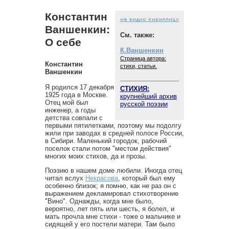
Константин
Ваншенкин:
См. также:
О себе
К.Ваншенкин
Страница автора:
Константин
стихи, статьи.
Ваншенкин
Я родился 17 декабря
СТИХИЯ:
1925 года в Москве.
крупнейший архив
Отец мой был
русской поэзии
инженер, а годы
детства совпали с
первыми пятилетками, поэтому мы подолгу
жили при заводах в средней полосе России,
в Сибири. Маленький городок, рабочий
поселок стали потом "местом действия"
многих моих стихов, да и прозы.
Поэзию в нашем доме любили. Иногда отец
читал вслух
Некрасова
, который был ему
особенно близок; я помню, как не раз он с
выражением декламировал стихотворение
"Вино". Однажды, когда мне было,
вероятно, лет пять или шесть, я болел, и
мать прочла мне стихи - тоже о мальчике и
сидящей у его постели матери. Там было