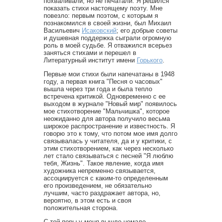
похваливали, но не печатали. Я решился
показать стихи настоящему поэту. Мне
повезло: первым поэтом, с которым я
познакомился в своей жизни, был Михаил
Васильевич
Исаковский
; его добрые советы
и душевная поддержка сыграли огромную
роль в моей судьбе. Я отважился всерьез
заняться стихами и перешел в
Литературный институт имени
Горького
.
Первые мои стихи были напечатаны в 1948
году, а первая книга "Песня о часовых"
вышла через три года и была тепло
встречена критикой. Одновременно с ее
выходом в журнале "Новый мир" появилось
мое стихотворение "Мальчишка", которое
неожиданно для автора получило весьма
широкое распространение и известность. Я
говорю это к тому, что потом мое имя долго
связывалась у читателя, да и у критики, с
этим стихотворением, как через несколько
лет стало связываться с песней "Я люблю
тебя, Жизнь". Такое явление, когда имя
художника непременно связывается,
ассоциируется с каким-то определенным
его произведением, не обязательно
лучшим, часто раздражает автора, но,
вероятно, в этом есть и своя
положительная сторона.
С той поры у меня вышло немало