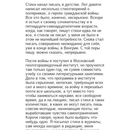
Стихи начал писать в детстве. Лет девяти
написал несколько стихотворений о
полярниках, о героях гражданской войны.
Все это было, конечно, несерьезно. Вскоре
я остыл к своему сочинительству и в
пятнадцати-семнадцатилетнем возрасте,
когда, как говорят, пишут стихи едва ли не
все, я стихов не писал: у меня не было в
этом ни малейшей потребности. Снова стал
писать совершенно неожиданно для себя,
уже в конце войны, в Венгрии. С той поры
пишу, можно сказать, непрерывно.
После войны я поступил в Московский
геологоразведочный институт, но проучился
там только один год, не сумев совместить
учебу со своими литературными занятиями.
Дело в том, что программа в институте
была серьезная, нелегкая, требующая всех
сил и много времени; за войну я перезабыл
почти все школьное, а тут вместо того
чтобы заниматься науками, все свободное
время, да и на лекциях, писал стихи в таких
количествах, в каких их могут писать лишь
совсем молодые, начинающие поэты, не
выработавшие чувства самоограничения.
Короче говоря, нужно было выбрать что-
нибудь одно. Я посылал стихи в журналы,
сам иногда заходил в редакцию, меня