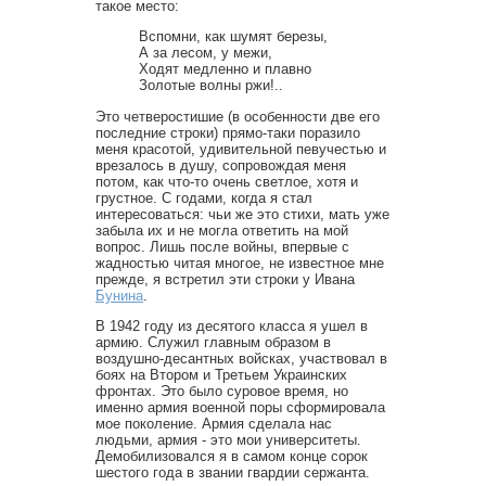
такое место:
Вспомни, как шумят березы,
А за лесом, у межи,
Ходят медленно и плавно
Золотые волны ржи!..
Это четверостишие (в особенности две его
последние строки) прямо-таки поразило
меня красотой, удивительной певучестью и
врезалось в душу, сопровождая меня
потом, как что-то очень светлое, хотя и
грустное. С годами, когда я стал
интересоваться: чьи же это стихи, мать уже
забыла их и не могла ответить на мой
вопрос. Лишь после войны, впервые с
жадностью читая многое, не известное мне
прежде, я встретил эти строки у Ивана
Бунина
.
В 1942 году из десятого класса я ушел в
армию. Служил главным образом в
воздушно-десантных войсках, участвовал в
боях на Втором и Третьем Украинских
фронтах. Это было суровое время, но
именно армия военной поры сформировала
мое поколение. Армия сделала нас
людьми, армия - это мои университеты.
Демобилизовался я в самом конце сорок
шестого года в звании гвардии сержанта.