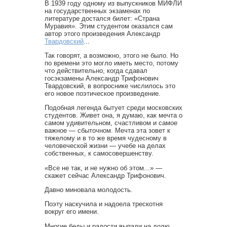
В 1939 году одному из выпускников МИФЛИ
на государственных экзаменах по
литературе достался билет: «Страна
Муравия». Этим студентом оказался сам
автор этого произведения Александр
Твардовский
...
Так говорят, а возможно, этого не было. Но
по времени это могло иметь место, потому
что действительно, когда сдавал
госэкзамены Александр Трифонович
Твардовский, в вопроснике числилось это
его новое поэтическое произведение.
Подобная легенда бытует среди московских
студентов. Живет она, я думаю, как мечта о
самом удивительном, счастливом и самое
важное — сбыточном. Мечта эта зовет к
тяжелому и в то же время чудесному в
человеческой жизни — учебе на делах
собственных, к самосовершенству.
«Все не так, и не нужно об этом...» —
скажет сейчас Александр Трифонович.
Давно миновала молодость.
Поэту наскучила и надоела трескотня
вокруг его имени.
Многие беды и радости выпали на долю