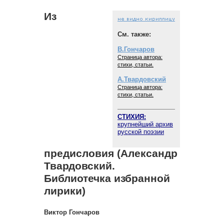
Из
См. также:
В.Гончаров
Страница автора:
стихи, статьи.
А.Твардовский
Страница автора:
стихи, статьи.
СТИХИЯ:
крупнейший архив
русской поэзии
предисловия (Александр
Твардовский.
Библиотечка избранной
лирики)
Виктор Гончаров