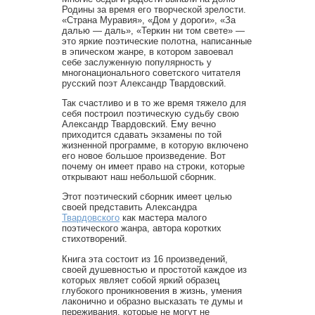
Родины за время его творческой зрелости.
«Страна Муравия», «Дом у дороги», «За
далью — даль», «Теркин ни том свете» —
это яркие поэтические полотна, написанные
в эпическом жанре, в котором завоевал
себе заслуженную популярность у
многонационального советского читателя
русский поэт Александр Твардовский.
Так счастливо и в то же время тяжело для
себя построил поэтическую судьбу свою
Александр Твардовский. Ему вечно
приходится сдавать экзамены по той
жизненной программе, в которую включено
его новое большое произведение. Вот
почему он имеет право на строки, которые
открывают наш небольшой сборник.
Этот поэтический сборник имеет целью
своей представить Александра
Твардовского
как мастера малого
поэтического жанра, автора коротких
стихотворений.
Книга эта состоит из 16 произведений,
своей душевностью и простотой каждое из
которых являет собой яркий образец
глубокого проникновения в жизнь, умения
лаконично и образно высказать те думы и
переживания, которые не могут не