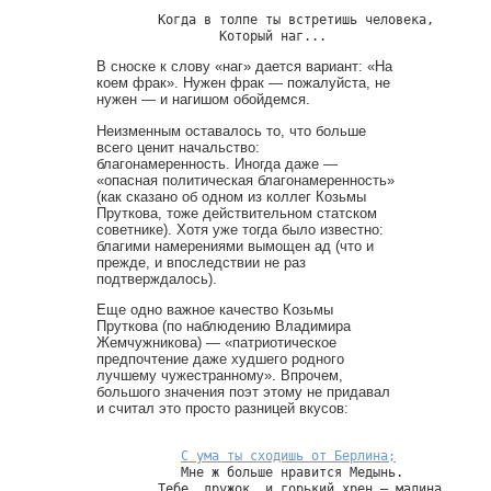
        Когда в толпе ты встретишь человека,

В сноске к слову «наг» дается вариант: «На
коем фрак». Нужен фрак — пожалуйста, не
нужен — и нагишом обойдемся.
Неизменным оставалось то, что больше
всего ценит начальство:
благонамеренность. Иногда даже —
«опасная политическая благонамеренность»
(как сказано об одном из коллег Козьмы
Пруткова, тоже действительном статском
советнике). Хотя уже тогда было известно:
благими намерениями вымощен ад (что и
прежде, и впоследствии не раз
подтверждалось).
Еще одно важное качество Козьмы
Пруткова (по наблюдению Владимира
Жемчужникова) — «патриотическое
предпочтение даже худшего родного
лучшему чужестранному». Впрочем,
большого значения поэт этому не придавал
и считал это просто разницей вкусов:
С ума ты сходишь от Берлина;
           Мне ж больше нравится Медынь.

        Тебе, дружок, и горький хрен — малина,
