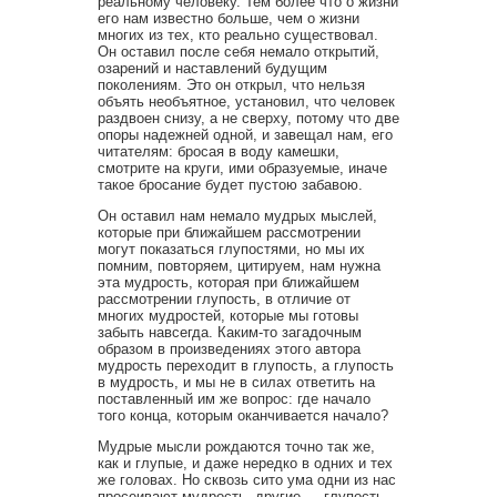
реальному человеку. Тем более что о жизни
его нам известно больше, чем о жизни
многих из тех, кто реально существовал.
Он оставил после себя немало открытий,
озарений и наставлений будущим
поколениям. Это он открыл, что нельзя
объять необъятное, установил, что человек
раздвоен снизу, а не сверху, потому что две
опоры надежней одной, и завещал нам, его
читателям: бросая в воду камешки,
смотрите на круги, ими образуемые, иначе
такое бросание будет пустою забавою.
Он оставил нам немало мудрых мыслей,
которые при ближайшем рассмотрении
могут показаться глупостями, но мы их
помним, повторяем, цитируем, нам нужна
эта мудрость, которая при ближайшем
рассмотрении глупость, в отличие от
многих мудростей, которые мы готовы
забыть навсегда. Каким-то загадочным
образом в произведениях этого автора
мудрость переходит в глупость, а глупость
в мудрость, и мы не в силах ответить на
поставленный им же вопрос: где начало
того конца, которым оканчивается начало?
Мудрые мысли рождаются точно так же,
как и глупые, и даже нередко в одних и тех
же головах. Но сквозь сито ума одни из нас
просеивают мудрость, другие — глупость.