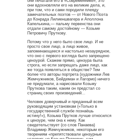
они печатали его в «Современнике», это
они вдохновляли его на великие дела, и,
при том, что и сами породили плеяду
замечательных поэтов — от Нового Поэта
до Конрада Лилиеншвагера и Аполлона
Капелькина,— пальму первенства они
отдали самому достойному — Козьме
Петровичу Пруткову.
Потому что у него было свое лицо. И не
просто свое лицо, а лицо живое,
запоминающееся и настолько незаурядное,
что оно с первого взгляда было запрещено
цензурой. Скажем прямо, цензура была
строга, но если запрещать даже лицо, как
же тогда появляться в обществе? Тем
более что авторы портрета (художники Лев
Жемчужников, Бейдеман и Лагорио) ничего
не придумали, а нарисовали Козьму
Пруткова таким, каким он предстал со
страниц своих произведений...
Человек доверчивый и преданный всем
руководящим установкам («Только в
государственной службе познаёшь
истину!»), Козьма Прутков лучше относился
к цензуре, чем она к нему. Как
свидетельствует (со слов Панаева)
Владимир Жемчужников, некоторым его
творениям «препятствовали цензурные
условия; но Козьма Петрович, сам