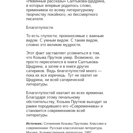
«Невинные рассказы» Салтыкова-Щедрина,
в которых впервые родилось слово,
применимое ко всему литературному
творчеству покойного, но бессмертного
писателя.
Благоглупости.
То есть глупости, произносимые с важным
видом. С умным видом. С таким видом,
словно это великие мудрости.
Этот факт заставляет усомниться в том,
что Козьма Прутков умер. Возможно, он
просто переселился в книги Салтыкова-
Щедрина, а затем и в книги других
сатириков. Ведь благоглупостей много —
пока их все изречешь. Тут не хватит ни
Щедрина, ни всей сатирической
литературы.
Благоглупостей хватает во всех временах.
Благодаря этому печальному
обстоятельству, Козьма Прутков выходит за
рамки породившего его «Современника» и
становится современником всей
литературы.
Источник:
Сочинения Козьмы Пруткова. Классики и
современники: Русская классическая литература.
Москва: Художественная литература, 1987.