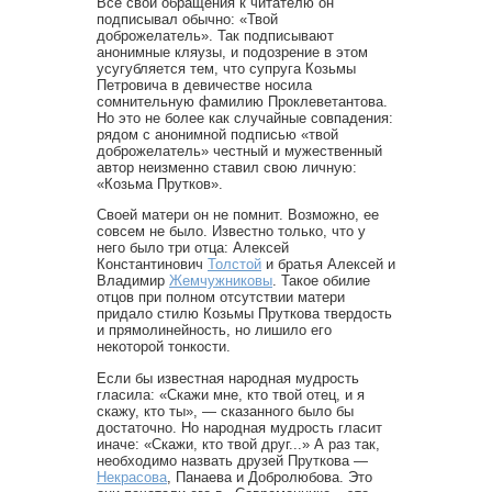
Все свои обращения к читателю он
подписывал обычно: «Твой
доброжелатель». Так подписывают
анонимные кляузы, и подозрение в этом
усугубляется тем, что супруга Козьмы
Петровича в девичестве носила
сомнительную фамилию Проклеветантова.
Но это не более как случайные совпадения:
рядом с анонимной подписью «твой
доброжелатель» честный и мужественный
автор неизменно ставил свою личную:
«Козьма Прутков».
Своей матери он не помнит. Возможно, ее
совсем не было. Известно только, что у
него было три отца: Алексей
Константинович
Толстой
и братья Алексей и
Владимир
Жемчужниковы
. Такое обилие
отцов при полном отсутствии матери
придало стилю Козьмы Пруткова твердость
и прямолинейность, но лишило его
некоторой тонкости.
Если бы известная народная мудрость
гласила: «Скажи мне, кто твой отец, и я
скажу, кто ты», — сказанного было бы
достаточно. Но народная мудрость гласит
иначе: «Скажи, кто твой друг...» А раз так,
необходимо назвать друзей Пруткова —
Некрасова
, Панаева и Добролюбова. Это