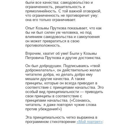
были все качества: самодовольство и
ограниченность, решительность и
прямолинейность. С той важной оговоркой,
что ограниченность не противоречит уму:
она его только ограничивает.
Опыт Козьмы Пруткова показывает, что как
бы ни был силен ум человека, но под
влиянием самодовольства и самоупоения
он может превратиться в свою
противоположность.
Впрочем, хватит об уме! Были у Козьмы
Петровича Пруткова и другие достоинства.
Он был добродушен. Подписываясь «твой
доброжелатель», он действительно желал
читателю добра, но делать добро ему
мешали другие качества. А также
принципы, которые он всегда приводил в
соответствие с принципами начальства. Это
особый вид принципиальности — приводить
свои принципы в соответствие с
принципами начальства. («Сознаюсь,
читатель: я даже повторял чужие слова
против убеждения!»)
Эта принципиальность четко выражена в
программном стихотворении
«Мой портрет»
: