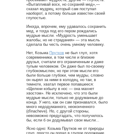
«Вытапливай воск, но сохраняй мед»,—
сказал мудрец, который сам поступал
наоборот, а потому больше известен своей
глупостью.
Иногда, впрочем, ему удавалось сохранить
мед, и тогда под его пером рождались
мудрые мысли. «Мудрость уменьшает
жалобы, но не страдания» — эта мысль
сделала бы честь очень умному человеку.
Нет, Козьма
Прутков
не был глуп, хотя
современники, в том числе и близкие
друзья, считали его ограниченным и даже
тупым человеком. Он даже был по-своему
глубокомыслен, но при этом мысли его
были больше глубоки, чем мудры, словно
он нырял за ними в колодец, но таи, в
темноте, хватал первое попавшееся:
«Щелкни кобылу в нос — она махнет
хвостом». Не исключено, что это были
мудрые мысли, только не додуманные до
конца. У него, как он сам признавался, было
много недодуманного, неоконченного
(d'inacheve). Но, с другой стороны,
невозможно предугадать, что получилось
бы, если б он додумывал свои мысли...
Ясно одно: Козьма Прутков не от природы
глуп, просто он попал в глупое положение.