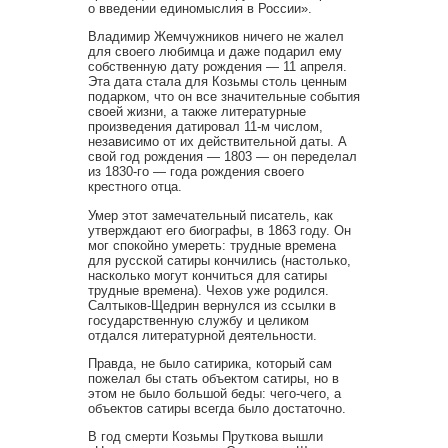
о введении единомыслия в России».
Владимир Жемчужников ничего не жалел
для своего любимца и даже подарил ему
собственную дату рождения — 11 апреля.
Эта дата стала для Козьмы столь ценным
подарком, что он все значительные события
своей жизни, а также литературные
произведения датировал 11-м числом,
независимо от их действительной даты. А
свой год рождения — 1803 — он переделал
из 1830-го — года рождения своего
крестного отца.
Умер этот замечательный писатель, как
утверждают его биографы, в 1863 году. Он
мог спокойно умереть: трудные времена
для русской сатиры кончились (настолько,
насколько могут кончиться для сатиры
трудные времена). Чехов уже родился.
Салтыков-Щедрин вернулся из ссылки в
государственную службу и целиком
отдался литературной деятельности.
Правда, не было сатирика, который сам
пожелал бы стать объектом сатиры, но в
этом не было большой беды: чего-чего, а
объектов сатиры всегда было достаточно.
В год смерти Козьмы Пруткова вышли