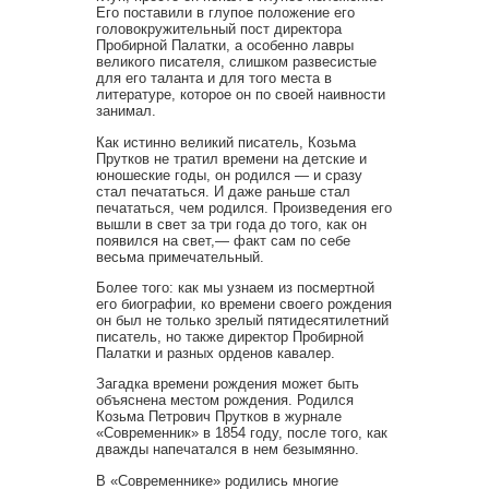
Его поставили в глупое положение его
головокружительный пост директора
Пробирной Палатки, а особенно лавры
великого писателя, слишком развесистые
для его таланта и для того места в
литературе, которое он по своей наивности
занимал.
Как истинно великий писатель, Козьма
Прутков не тратил времени на детские и
юношеские годы, он родился — и сразу
стал печататься. И даже раньше стал
печататься, чем родился. Произведения его
вышли в свет за три года до того, как он
появился на свет,— факт сам по себе
весьма примечательный.
Более того: как мы узнаем из посмертной
его биографии, ко времени своего рождения
он был не только зрелый пятидесятилетний
писатель, но также директор Пробирной
Палатки и разных орденов кавалер.
Загадка времени рождения может быть
объяснена местом рождения. Родился
Козьма Петрович Прутков в журнале
«Современник» в 1854 году, после того, как
дважды напечатался в нем безымянно.
В «Современнике» родились многие