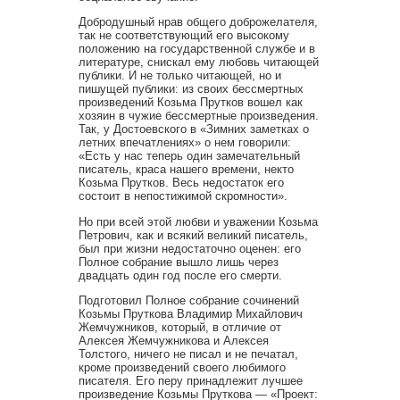
Добродушный нрав общего доброжелателя,
так не соответствующий его высокому
положению на государственной службе и в
литературе, снискал ему любовь читающей
публики. И не только читающей, но и
пишущей публики: из своих бессмертных
произведений Козьма Прутков вошел как
хозяин в чужие бессмертные произведения.
Так, у Достоевского в «Зимних заметках о
летних впечатлениях» о нем говорили:
«Есть у нас теперь один замечательный
писатель, краса нашего времени, некто
Козьма Прутков. Весь недостаток его
состоит в непостижимой скромности».
Но при всей этой любви и уважении Козьма
Петрович, как и всякий великий писатель,
был при жизни недостаточно оценен: его
Полное собрание вышло лишь через
двадцать один год после его смерти.
Подготовил Полное собрание сочинений
Козьмы Пруткова Владимир Михайлович
Жемчужников, который, в отличие от
Алексея Жемчужникова и Алексея
Толстого, ничего не писал и не печатал,
кроме произведений своего любимого
писателя. Его перу принадлежит лучшее
произведение Козьмы Пруткова — «Проект: