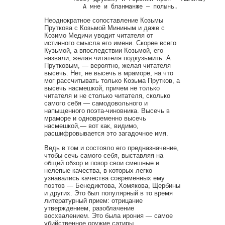
Неоднократное сопоставление Козьмы
Пруткова с Козьмой Мининым и даже с
Козимо Медичи уводит читателя от
истинного смысла его имени. Скорее всего
Кузьмой, а впоследствии Козьмой, его
назвали, желая читателя подкузьмить. А
Прутковым, — вероятно, желая читателя
высечь. Нет, не высечь в мраморе, на что
мог рассчитывать только Козьма Прутков, а
высечь насмешкой, причем не только
читателя и не столько читателя, сколько
самого себя — самодовольного и
напыщенного поэта-чиновника. Высечь в
мраморе и одновременно высечь
насмешкой,— вот как, видимо,
расшифровывается это загадочное имя.
Ведь в том и состояло его предназначение,
чтобы сечь самого себя, выставляя на
общий обзор и позор свои смешные и
нелепые качества, в которых легко
узнавались качества современных ему
поэтов — Бенедиктова, Хомякова, Щербины
и других. Это был популярный в то время
литературный прием: отрицание
утверждением, разоблачение
восхвалением. Это была ирония — самое
убийственное оружие сатиры.