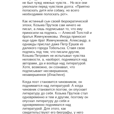
не был чужд нежных чувств... Но все они
умолкали перед чувством долга: «Приятно
поласкать дитя или собаку, но всего
необходимее полоскать рот».
Как истинный сын своей бюрократической
эпохи, Козьма Прутков сам ничего не
писал, а лишь подписывал то, что ему
приносили на подпись — Алексей Толстой и
братья Жемчужниковы. Иногда приносил
еще один брат Жемчужников, Александр, а
однажды прислал даже Петр Ершов из
далекого города Тобольска. Ставя свою
подпись под тем, что писали другие,
Козьма Петрович не испытывал чувства
неловкости, а, наоборот, поднимался над
авторами, да и вообще над литературой.
Хотя, возможно, он сознавал, что
подписывает несовершенное,
незавершенное (d'inacheve).
Когда поэт становится чиновником, он
поднимается над литературой. А когда
чиновник становится поэтом, он опускает
литературу до себя. Козьма Прутков стал
одновременно и тем и другим, поэтому он
опускал литературу до себя и
одновременно поднимался над
литературой. Для этого, как
свидетельствуют его биографы, у него