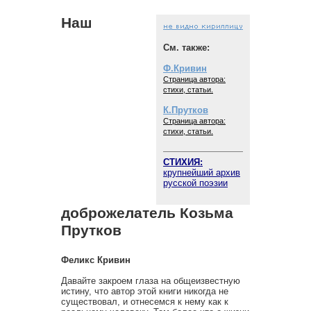
Наш
См. также:
Ф.Кривин
Страница автора:
стихи, статьи.
К.Прутков
Страница автора:
стихи, статьи.
СТИХИЯ:
крупнейший архив
русской поэзии
доброжелатель Козьма
Прутков
Феликс Кривин
Давайте закроем глаза на общеизвестную
истину, что автор этой книги никогда не
существовал, и отнесемся к нему как к