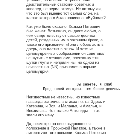
действительный статский советник и
кавалер, не верил этому». Не потому ли,
что это был именно тот самый слон, на
клетке которого было написано: «Буйвол»?
Как уже было сказано, Козьма Петрович
был женат. Возможно, он даже любил, о
чем свидетельствуют свыше десятка
детей, рожденных им в законном браке, а
также его признание: «Гони любовь хоть в
дверь, она влетит в окно». И хотя из
целомудренных соображений он советовал
не шутить с женщинами, поскольку эти
шутки глупы и неприличны, но одной из
неизвестных (NN) признался в порыве
целомудрия:
                        Вы знаете, я слаб

Неизвестные не известны, но известные
навсегда остались в стихах поэта. Здесь и
Катерина, и Зоя, и Маланья, и Амалья, и
Инезилья... Нет только Антониды — так
звали его жену.
Да, несмотря на свое выдающееся
положение в Пробирной Палатке, а также в
литературе того времени, Козьма Петрович