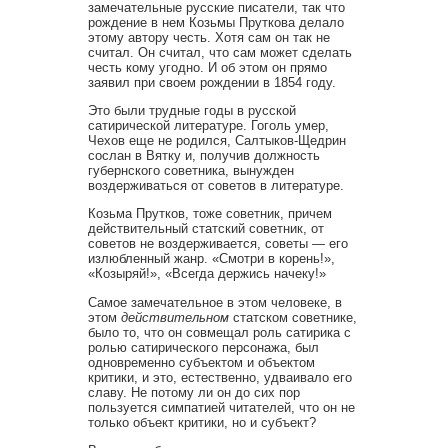
замечательные русские писатели, так что
рождение в нем Козьмы Пруткова делало
этому автору честь. Хотя сам он так не
считал. Он считал, что сам может сделать
честь кому угодно. И об этом он прямо
заявил при своем рождении в 1854 году.
Это были трудные годы в русской
сатирической литературе. Гоголь умер,
Чехов еще не родился, Салтыков-Щедрин
сослан в Вятку и, получив должность
губернского советника, вынужден
воздерживаться от советов в литературе.
Козьма Прутков, тоже советник, причем
действительный статский советник, от
советов не воздерживается, советы — его
излюбленный жанр. «Смотри в корень!»,
«Козыряй!», «Всегда держись начеку!»
Самое замечательное в этом человеке, в
этом
действительном
статском советнике,
было то, что он совмещал роль сатирика с
ролью сатирического персонажа, был
одновременно субъектом и объектом
критики, и это, естественно, удваивало его
славу. Не потому ли он до сих пор
пользуется симпатией читателей, что он не
только объект критики, но и субъект?