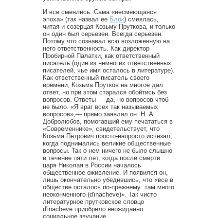
И все смеялись. Сама «несмеющаяся
эпоха» (так назвал ее
Блок
) смеялась,
читая и созерцая Козьму Пруткова, и только
он один был серьезен. Всегда серьезен.
Потому что сознавал всю возложенную на
него ответственность. Как директор
Пробирной Палатки, как ответственный
писатель (один из немногих ответственных
писателей, чье имя осталось в литературе).
Как ответственный писатель своего
времени, Козьма Прутков на многое дал
ответ, но при этом старался обойтись без
вопросов. Ответы — да, но вопросов чтоб
не было. «Я враг всех так называемых
вопросов»,— прямо заявлял он. Н. А.
Добролюбов, помогавший ему печататься в
«Современнике», свидетельствует, что
Козьма Петрович просто-напросто исчезал,
когда поднимались великие общественные
вопросы. Так о нем ничего не было слышно
в течение пяти лет, когда после смерти
царя Николая в России началось
общественное оживление. И появился он,
лишь окончательно убедившись, что «все в
обществе осталось по-прежнему: там много
неоконченного (d'inacheve)». Так чисто
литературное прутковское словцо
d'inacheve приобрело неожиданно
социальное звучание.