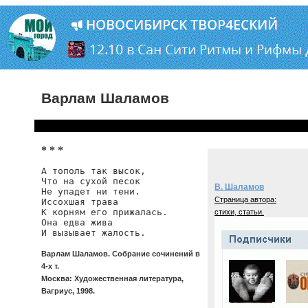
Варлам Шаламов
* * *
А тополь так высок,

Что на сухой песок

В. Шаламов
Не упадет ни тени.

Страница автора:
Иссохшая трава

К корням его прижалась.

стихи, статьи.
Она едва жива

И вызывает жалость.
Варлам Шаламов. Собрание сочинений в
4-х т.
Москва: Художественная литература,
Вагриус, 1998.