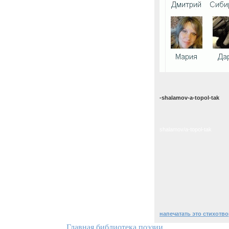
-shalamov-a-topol-tak
shalamov/a-topol-tak
напечатать это стихотв
Главная библиотека поэзии