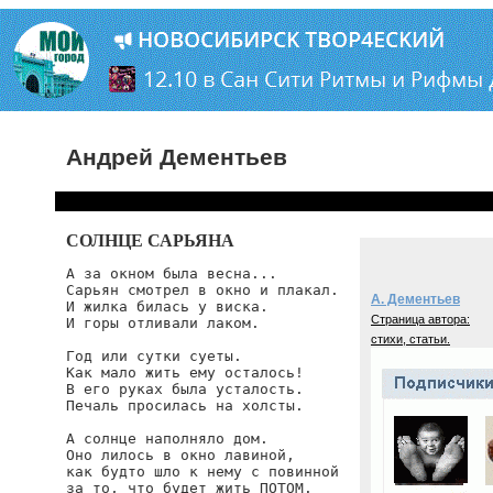
Андрей Дементьев
СОЛНЦЕ САРЬЯНА
А за окном была весна...

Сарьян смотрел в окно и плакал.

А. Дементьев
И жилка билась у виска.

Страница автора:
И горы отливали лаком.

стихи, статьи.
Год или сутки суеты.

Как мало жить ему осталось!

В его руках была усталость.

Печаль просилась на холсты.

А солнце наполняло дом.

Оно лилось в окно лавиной,

как будто шло к нему с повинной

за то, что будет жить ПОТОМ.
