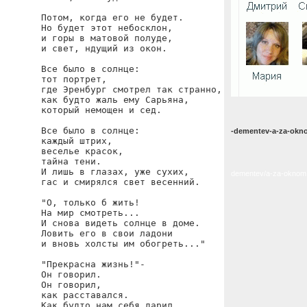
Потом, когда его не будет.

Но будет этот небосклон,

и горы в матовой полуде,

и свет, ндущий из окон.

Все было в солнце:

тот портрет,

где Эренбург смотрел так странно,

как будто жаль ему Сарьяна,

который немощен и сед.

Все было в солнце:

-dementev-a-za-okn
каждый штрих,

веселье красок,

тайна тени.

И лишь в глазах, уже сухих,

dementev/a-za-oknom
гас и смирялся свет весенний.

"О, только б жить!

На мир смотреть...

И снова видеть солнце в доме.

Ловить его в свои ладони

и вновь холсты им обогреть..."

"Прекрасна жизнь!"-

Он говорил.

Он говорил,

как расставался.

Как будто нам себя дарил.
