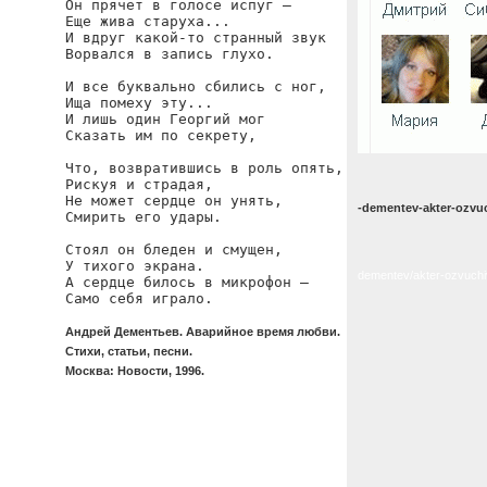
Он прячет в голосе испуг —

Еще жива старуха...

И вдруг какой-то странный звук

Ворвался в запись глухо.

И все буквально сбились с ног,

Ища помеху эту...

И лишь один Георгий мог

Сказать им по секрету,

Что, возвратившись в роль опять,

Рискуя и страдая,

Не может сердце он унять,

-dementev-akter-ozvuc
Смирить его удары.

Стоял он бледен и смущен,

У тихого экрана.

dementev/akter-ozvuchiv
А сердце билось в микрофон —

Само себя играло.
Андрей Дементьев. Аварийное время любви.
Стихи, статьи, песни.
Москва: Новости, 1996.