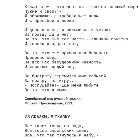
К вам всем - что мне, ни в чем не знавшей меры
Чужие и свои?!-

Я обращаюсь с требованьем веры

И с просьбой о любви.

И день и ночь, и письменно и устно:

За правду 
да
 и 
нет
,

За то, что мне так часто - слишком грустно

И только двадцать лет,

За то, что мне прямая неизбежность -

Прощение обид,

За всю мою безудержную нежность

И слишком гордый вид,

За быстроту стремительных событий,

За правду, за игру...

- Послушайте!- Еще меня любите

За то, что я умру.
Серебряный век русской поэзии.
Москва: Просвещение, 1993.
ИЗ СКАЗКИ - В СКАЗКУ
Все твое: тоска по чуду,

Вся тоска апрельских дней,

Все, что так тянулось к небу,-
