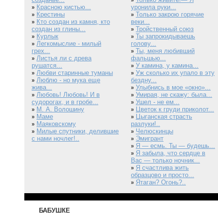
»
Красною кистью...
уронила руки...
»
Крестины
Только закрою горячие
»
»
Кто создан из камня, кто
веки...
»
создан из глины...
Тройственный союз
»
Курлык
Ты запрокидываешь
»
»
Легкомыслие - милый
голову...
»
грех...
Ты, меня любивший
»
Листья ли с древа
фальшью...
»
рушатся...
У камина, у камина...
»
Любви старинные туманы
Уж сколько их упало в эту
»
»
Люблю - но мука еще
бездну...
»
жива...
Улыбнись в мое «окно»...
»
Любовь! Любовь! И в
Умирая, не скажу: была...
»
»
судорогах, и в гробе...
Ушел - не ем...
»
М. А. Волошину
Цветок к груди приколот...
»
»
Маме
Цыганская страсть
»
»
Маяковскому
разлуки!..
»
Милые спутники, делившие
Челюскинцы
»
»
с нами ночлег!..
Эмигрант
»
Я — есмь. Ты — будешь...
»
Я забыла, что сердце в
»
Вас — только ночник...
Я счастлива жить
»
образцово и просто...
Ятаган? Огонь?..
»
БАБУШКЕ