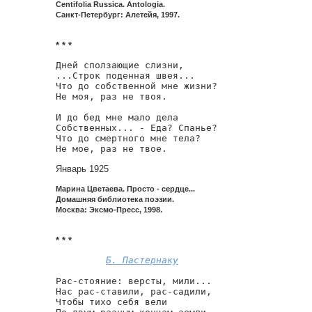
Centifolia Russica. Antologia.
Санкт-Петербург: Алетейя, 1997.
* * *
Дней сползающие слизни,

...Строк поденная швея...

Что до собственной мне жизни?

Не моя, раз не твоя.

И до бед мне мало дела

Собственных... - Еда? Спанье?

Что до смертного мне тела?

Январь 1925
Марина Цветаева. Просто - сердце...
Домашняя библиотека поэзии.
Москва: Эксмо-Пресс, 1998.
* * *
Б. Пастернаку
Рас-стояние: версты, мили...

Нас рас-ставили, рас-садили,

Чтобы тихо себя вели
