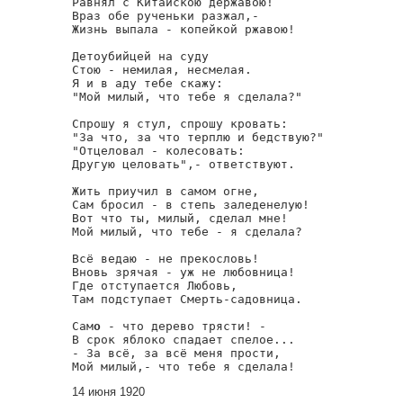
Равнял с Китайскою державою!

Враз обе рученьки разжал,-

Жизнь выпала - копейкой ржавою!

Детоубийцей на суду

Стою - немилая, несмелая.

Я и в аду тебе скажу:

"Мой милый, что тебе я сделала?"

Спрошу я стул, спрошу кровать:

"За что, за что терплю и бедствую?"

"Отцеловал - колесовать:

Другую целовать",- ответствуют.

Жить приучил в самом огне,

Сам бросил - в степь заледенелую!

Вот что ты, милый, сделал мне!

Мой милый, что тебе - я сделала?

Всё ведаю - не прекословь!

Вновь зрячая - уж не любовница!

Где отступается Любовь,

Там подступает Смерть-садовница.

Сам
o
 - что дерево трясти! -

В срок яблоко спадает спелое...

- За всё, за всё меня прости,

Мой милый,- что тебе я сделала!
14 июня 1920