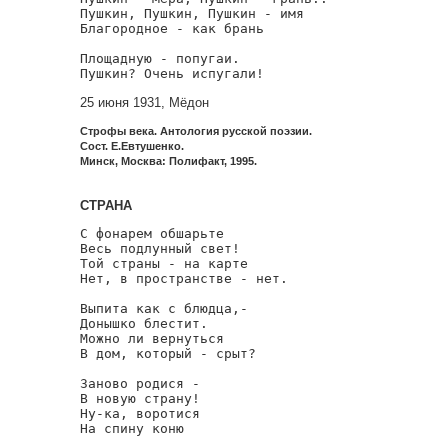
Пушкин, Пушкин, Пушкин - имя

Благородное - как брань

Площадную - попугаи.

Пушкин? Очень испугали!
25 июня 1931, Мёдон
Строфы века. Антология русской поэзии.
Сост. Е.Евтушенко.
Минск, Москва: Полифакт, 1995.
СТРАНА
С фонарем обшарьте

Весь подлунный свет!

Той страны - на карте

Нет, в пространстве - нет.

Выпита как с блюдца,-

Донышко блестит.

Можно ли вернуться

В дом, который - срыт?

Заново родися -

В новую страну!

Ну-ка, воротися

На спину коню
