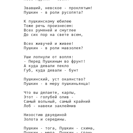
Звавший, невское - проклятым!

Пушкин - в роли русопята?

К пушкинскому юбилею

Тоже речь произнесем:

Всех румяней и смуглее

До сих пор на свете всем,

Всех живучей и живее!

Пушкин - в роли мавзолея?

Уши лопнули от вопля:

- Перед Пушкиным во фрунт!

А куда девали пекло

Губ, куда девали - бунт

Пушкинский, уст окаянство?

Пушкин - в меру пушкиньянца!

Что вы делаете, карлы,

Этот - голубей олив -

Самый вольный, самый крайний

Лоб - навеки заклеймив

Низостию двуединой

Золота и середины.

Пушкин - тога, Пушкин - схима,

Пушкин - мера, Пушкин - грань..
