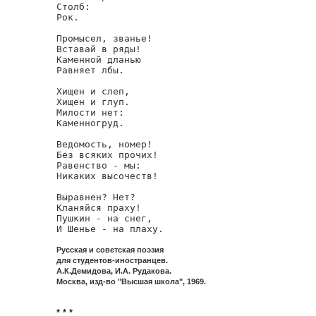
Столб:

Рок.

Промысел, званье!

Вставай в ряды!

Каменной дланью

Равняет лбы.

Хищен и слеп,

Хищен и глуп.

Милости нет:

Каменногруд.

Ведомость, номер!

Без всяких прочих!

Равенство - мы:

Никаких высочеств!

Выравнен? Нет?

Кланяйся праху!

Пушкин - на снег,

И Шенье - на плаху.
Русская и советская поэзия
для студентов-иностранцев.
А.К.Демидова, И.А. Рудакова.
Москва, изд-во "Высшая школа", 1969.
* * *