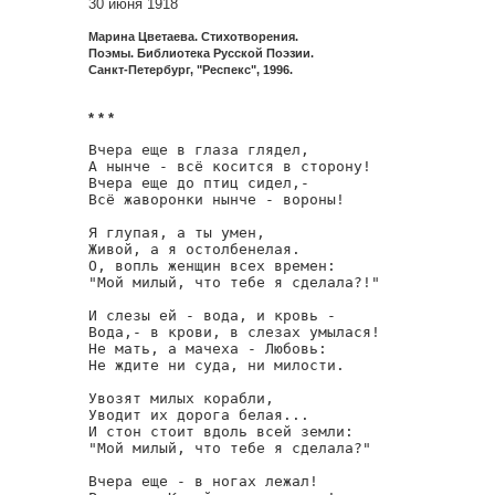
30 июня 1918
Марина Цветаева. Стихотворения.
Поэмы. Библиотека Русской Поэзии.
Санкт-Петербург, "Респекс", 1996.
* * *
Вчера еще в глаза глядел,

А нынче - всё косится в сторону!

Вчера еще до птиц сидел,-

Всё жаворонки нынче - вороны!

Я глупая, а ты умен,

Живой, а я остолбенелая.

О, вопль женщин всех времен:

"Мой милый, что тебе я сделала?!"

И слезы ей - вода, и кровь -

Вода,- в крови, в слезах умылася!

Не мать, а мачеха - Любовь:

Не ждите ни суда, ни милости.

Увозят милых корабли,

Уводит их дорога белая...

И стон стоит вдоль всей земли:

"Мой милый, что тебе я сделала?"

Вчера еще - в ногах лежал!
