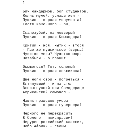
1

Бич жандармов, бог студентов,

Желчь мужей, услада жен -

Пушкин - в роли монумента?

Гостя каменного - он,

Скалозубый, нагловзорый

Пушкин - в роли Командора?

Критик - ноя, нытик - вторя:

- Где же пушкинское (взрыд)

Чувство меры? Чувство моря

Позабыли - о гранит

Бьющегося? Тот, соленый

Пушкин - в роли лексикона?

Две ноги свои - погреться -

Вытянувший - и на стол

Вспрыгнувший при Самодержце -

Африканский самовол -

Наших прадедов умора -

Пушкин - в роли гувернера?

Черного не перекрасить

В белого - неисправим!

Недурен российский классик,

Небо Африки - своим
