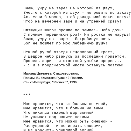
Знаю, умру на заре! На которой из двух,

Вместе с которой из двух - не решить по заказу
Ах, если б можно, чтоб дважды мой факел потух!

Чтоб на вечерней заре и на утренней сразу!

Пляшущим шагом прошла по земле!- Неба дочь!

С полным передником роз!- Ни ростка не наруша!

Знаю, умру на  заре!- Ястребиную ночь

Бог не пошлет по мою лебединую душу!

Нежной рукой отведя нецелованный крест,

В щедрое небо рванусь за последним приветом.

Прорезь зари - и ответной улыбки прорез...

- Я и в предсмертной икоте останусь поэтом!
Марина Цветаева. Стихотворения.
Поэмы. Библиотека Русской Поэзии.
Санкт-Петербург, "Респекс", 1996.
* * *
Мне нравится, что вы больны не мной,

Мне нравится, что я больна не вами,

Что никогда тяжелый шар земной

Не уплывет под нашими ногами.

Мне нравится, что можно быть смешной -

Распущенной - и не играть словами,

И не краснеть удушливой волной,
