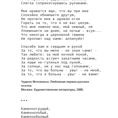
Слегка соприкоснувшись рукавами.

Мне нравится еще, что вы при мне

Спокойно обнимаете другую,

Не прочите мне в адовом огне

Гореть за то, что я не вас целую.

Что имя нежное мое, мой нежный, не

Упоминаете ни днем, ни ночью - всуе...

Что никогда в церковной тишине

Не пропоют над нами: аллилуйя!

Спасибо вам и сердцем и рукой

За то, что вы меня - не зная сами! -

Так любите: за мой ночной покой,

За редкость встреч закатными часами,

За наши не-гулянья под луной,

За солнце, не у нас над головами,-

За то, что вы больны - увы! - не мной,

За то, что я больна - увы! - не вами!
Чудное Мгновенье. Любовная лирика русских
поэтов.
Москва: Художественная литература, 1988.
* * *
Каменногрудый,

Каменнолобый,

Каменнобровый
