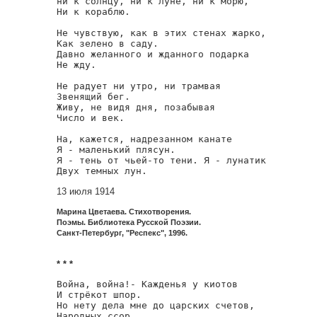
ни к солнцу, ни к луне, ни к морю,

Ни к кораблю.

Не чувствую, как в этих стенах жарко,

Как зелено в саду.

Давно желанного и жданного подарка

Не жду.

Не радует ни утро, ни трамвая

Звенящий бег.

Живу, не видя дня, позабывая

Число и век.

На, кажется, надрезанном канате

Я - маленький плясун.

Я - тень от чьей-то тени. Я - лунатик

Двух темных лун.
13 июля 1914
Марина Цветаева. Стихотворения.
Поэмы. Библиотека Русской Поэзии.
Санкт-Петербург, "Респекс", 1996.
* * *
Война, война!- Кажденья у киотов

И стрёкот шпор.

Но нету дела мне до царских счетов,

Народных ссор.
