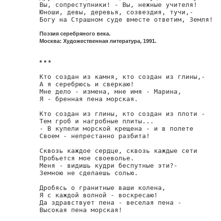
Вы, сопреступники! - Вы, нежные учителя!

Юноши, девы, деревья, созвездия, тучи,-

Богу на Страшном суде вместе ответим, Земля!
Поэзия серебряного века.
Москва: Художественная литература, 1991.
* * *
Кто создан из камня, кто создан из глины,-

А я серебрюсь и сверкаю!

Мне дело - измена, мне имя - Марина,

Я - бренная пена морская.

Кто создан из глины, кто создан из плоти -

Тем гроб и нагробные плиты...

- В купели морской крещена - и в полете

Своем - непрестанно разбита!

Сквозь каждое сердце, сквозь каждые сети

Пробьется мое своеволье.

Меня - видишь кудри беспутные эти?-

Земною не сделаешь солью.

Дробясь о гранитные ваши колена,

Я с каждой волной - воскресаю!

Да здравствует пена - веселая пена -

Высокая пена морская!