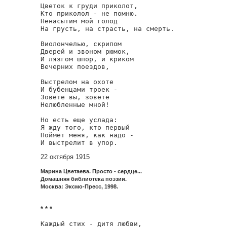
Цветок к груди приколот,

Кто приколол - не помню.

Ненасытим мой голод

На грусть, на страсть, на смерть.

Виолончелью, скрипом

Дверей и звоном рюмок,

И лязгом шпор, и криком

Вечерних поездов,

Выстрелом на охоте

И бубенцами троек -

Зовете вы, зовете

Нелюбленные мной!

Но есть еще услада:

Я жду того, кто первый

Поймет меня, как надо -

И выстрелит в упор.
22 октября 1915
Марина Цветаева. Просто - сердце...
Домашняя библиотека поэзии.
Москва: Эксмо-Пресс, 1998.
* * *
Каждый стих - дитя любви,
