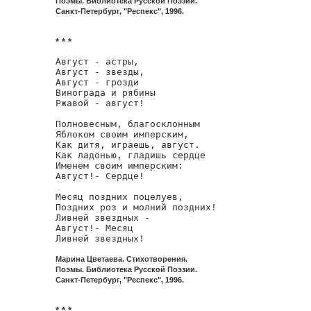
Поэмы. Библиотека Русской Поэзии.
Санкт-Петербург, "Респекс", 1996.
* * *
Август - астры,

Август - звезды,

Август - грозди

Винограда и рябины

Ржавой - август!

Полновесным, благосклонным

Яблоком своим имперским,

Как дитя, играешь, август.

Как ладонью, гладишь сердце

Именем своим имперским:

Август!- Сердце!

Месяц поздних поцелуев,

Поздних роз и молний поздних!

Ливней звездных -

Август!- Месяц

Ливней звездных!
Марина Цветаева. Стихотворения.
Поэмы. Библиотека Русской Поэзии.
Санкт-Петербург, "Респекс", 1996.
* * *