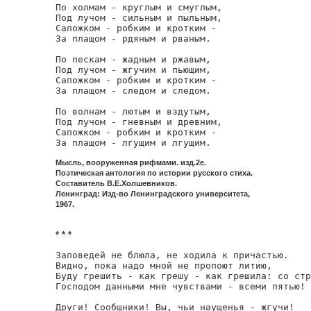
По холмам - круглым и смуглым,

Под лучом - сильным и пыльным,

Сапожком - робким и кротким -

За плащом - рдяным и рваным.

По пескам - жадным и ржавым,

Под лучом - жгучим и пьющим,

Сапожком - робким и кротким -

За плащом - следом и следом.

По волнам - лютым и вздутым,

Под лучом - гневным и древним,

Сапожком - робким и кротким -

За плащом - лгущим и лгущим.
Мысль, вооруженная рифмами. изд.2е.
Поэтическая антология по истории русского стиха.
Составитель В.Е.Холшевников.
Ленинград: Изд-во Ленинградского университета,
1967.
* * *
Заповедей не блюла, не ходила к причастью.

Видно, пока надо мной не пропоют литию,

Буду грешить - как грешу - как грешила: со стр
Господом данными мне чувствами - всеми пятью!

Други! Сообщники! Вы, чьи наущенья - жгучи!
