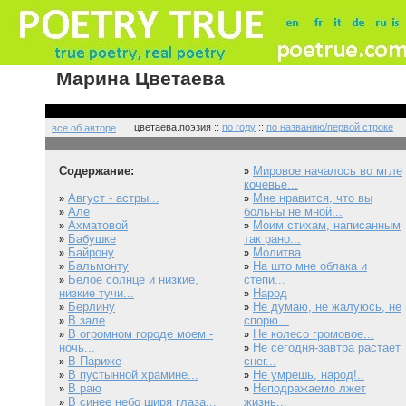
Марина Цветаева
цветаева.поэзия ::
по году
::
по названию/первой строке
все об авторе
Содержание:
Мировое началось во мгле
»
кочевье...
Август - астры...
Мне нравится, что вы
»
»
Але
больны не мной...
»
Ахматовой
Моим стихам, написанным
»
»
Бабушке
так рано...
»
Байрону
Молитва
»
»
Бальмонту
На што мне облака и
»
»
Белое солнце и низкие,
степи...
»
низкие тучи...
Народ
»
Берлину
Не думаю, не жалуюсь, не
»
»
В зале
спорю...
»
В огромном городе моем -
Не колесо громовое...
»
»
ночь...
Не сегодня-завтра растает
»
В Париже
снег...
»
В пустынной храмине...
Не умрешь, народ!..
»
»
В раю
Неподражаемо лжет
»
»
В синее небо ширя глаза...
жизнь...
»