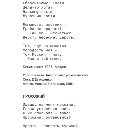
Сбросившему! Кости

Целы-то хотя?

Эдакому гостю

Булочник ломт
я
Ломаного, плотник -

Гроба не продаст!

...Т
о
й ее - 
несчетных
Верст, 
небесных
 царств,

Той, где на монетах -

Молодость моя -

Той России - нету.

- Как и т
о
й меня.
Конец июня 1931, Мёдон
Строфы века. Антология русской поэзии.
Сост. Е.Евтушенко.
Минск, Москва: Полифакт, 1995.
ПРОХОЖИЙ
Идешь, на меня похожий,

Глаза устремляя вниз.

Я их опускала — тоже!

Прохожий, остановись!

Прочти — слепоты куриной
