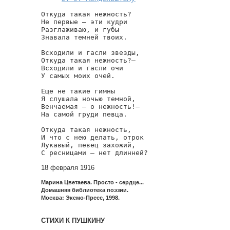
Откуда такая нежность?

Не первые — эти кудри

Разглаживаю, и губы

Знавала темней твоих.

Всходили и гасли звезды,

Откуда такая нежность?—

Всходили и гасли очи

У самых моих очей.

Еще не такие гимны

Я слушала ночью темной,

Венчаемая — о нежность!—

На самой груди певца.

Откуда такая нежность,

И что с нею делать, отрок

Лукавый, певец захожий,

С ресницами — нет длинней?
18 февраля 1916
Марина Цветаева. Просто - сердце...
Домашняя библиотека поэзии.
Москва: Эксмо-Пресс, 1998.
СТИХИ К ПУШКИНУ