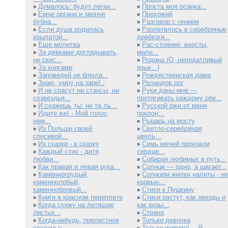
Думалось: будут легки...
Проста моя осанка...
»
»
Емче органа и звонче
Прохожий
»
»
бубна...
Разговор с гением
»
Если душа родилась
Разлетелось в серебряные
»
»
крылатой...
дребезги...
Еще молитва
Рас-стояние: версты,
»
»
За девками доглядывать,
мили...
»
не скис...
Родина (О, неподатливый
»
За книгами
язык...)
»
Заповедей не блюла...
Рождественская дама
»
»
Знаю, умру на заре!..
Роландов рог
»
»
И не спасут ни стансы, ни
Руки даны мне —
»
»
созвездья...
протягивать каждому обе...
И скажешь ты: не та ль...
Русской ржи от меня
»
»
Идите же! - Мой голос
поклон...
»
нем...
Рыцарь на мосту
»
Из Польши своей
Светло-серебряная
»
»
спесивой...
цвель...
Из сказки - в сказку
Семь мечей пронзали
»
»
Каждый стих - дитя
сердце...
»
любви...
Собирая любимых в путь...
»
Как правая и левая рука...
Солнце — одно, а шагает...
»
»
Каменногрудый,
Солнцем жилки налиты - не
»
»
каменнолобый,
кровью...
каменнобровый...
Стихи к Пушкину
»
Книги в красном переплете
Стихи растут, как звезды и
»
»
Когда гляжу на летящие
как розы...
»
листья...
Страна
»
Когда-нибудь, прелестное
Только девочка
»
»
созданье...
Только живите!— Я