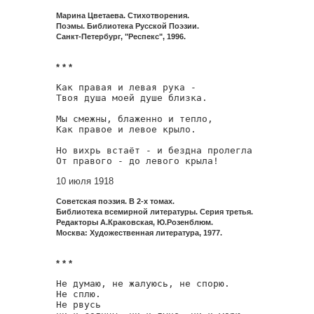
Марина Цветаева. Стихотворения.
Поэмы. Библиотека Русской Поэзии.
Санкт-Петербург, "Респекс", 1996.
* * *
Как правая и левая рука -

Твоя душа моей душе близка.

Мы смежны, блаженно и тепло,

Как правое и левое крыло.

Но вихрь встаёт - и бездна пролегла

От правого - до левого крыла! 
10 июля 1918
Советская поэзия. В 2-х томах.
Библиотека всемирной литературы. Серия третья.
Редакторы А.Краковская, Ю.Розенблюм.
Москва: Художественная литература, 1977.
* * *
Не думаю, не жалуюсь, не спорю.

Не сплю.

Не рвусь
