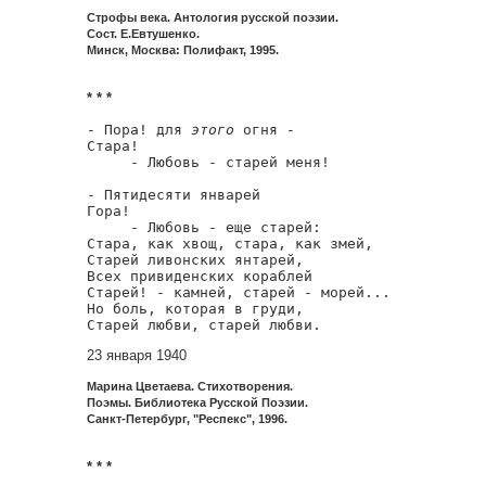
Строфы века. Антология русской поэзии.
Сост. Е.Евтушенко.
Минск, Москва: Полифакт, 1995.
* * *
- Пора! для 
этого
 огня -

Стара!

     - Любовь - старей меня!

- Пятидесяти январей

Гора!

     - Любовь - еще старей:

Стара, как хвощ, стара, как змей,

Старей ливонских янтарей,

Всех привиденских кораблей

Старей! - камней, старей - морей...

Но боль, которая в груди,

Старей любви, старей любви.
23 января 1940
Марина Цветаева. Стихотворения.
Поэмы. Библиотека Русской Поэзии.
Санкт-Петербург, "Респекс", 1996.
* * *