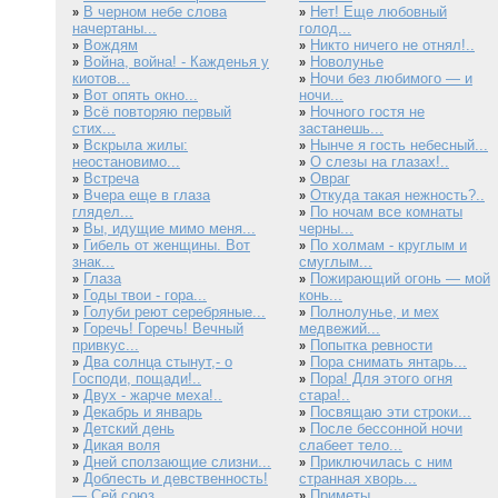
В черном небе слова
Нет! Еще любовный
»
»
начертаны...
голод...
Вождям
Никто ничего не отнял!..
»
»
Война, война! - Кажденья у
Новолунье
»
»
киотов...
Ночи без любимого — и
»
Вот опять окно...
ночи...
»
Всё повторяю первый
Ночного гостя не
»
»
стих...
застанешь...
Вскрыла жилы:
Нынче я гость небесный...
»
»
неостановимо...
О слезы на глазах!..
»
Встреча
Овраг
»
»
Вчера еще в глаза
Откуда такая нежность?..
»
»
глядел...
По ночам все комнаты
»
Вы, идущие мимо меня...
черны...
»
Гибель от женщины. Вот
По холмам - круглым и
»
»
знак...
смуглым...
Глаза
Пожирающий огонь — мой
»
»
Годы твои - гора...
конь...
»
Голуби реют серебряные...
Полнолунье, и мех
»
»
Горечь! Горечь! Вечный
медвежий...
»
привкус...
Попытка ревности
»
Два солнца стынут,- о
Пора снимать янтарь...
»
»
Господи, пощади!..
Пора! Для этого огня
»
Двух - жарче меха!..
стара!..
»
Декабрь и январь
Посвящаю эти строки...
»
»
Детский день
После бессонной ночи
»
»
Дикая воля
слабеет тело...
»
Дней сползающие слизни...
Приключилась с ним
»
»
Доблесть и девственность!
странная хворь...
»
— Сей союз...
Приметы
»