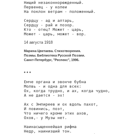
Нищий незаконнор
о
жденный.

Первенец - у колеи

На поклон ветрам - положенный.

Сердцу - ад и алтарь,

Сердцу - рай и позор.

Кто - отец? Может - царь,

Может - царь, может - вор. 
14 августа 1918
Марина Цветаева. Стихотворения.
Поэмы. Библиотека Русской Поэзии.
Санкт-Петербург, "Респекс", 1996.
* * *
Емче органа и звонче бубна

Молвь - и одна для всех:

Ох, когда трудно, и ах, когда чудно,

А не дается - эх!

Ах с Эмпиреев и ох вдоль пахот,

И повинись, поэт,

Что ничего кроме этих ахов,

Охов,- у Музы нет.

Наинасыщеннейшая рифма

Недр, наинизший тон.
