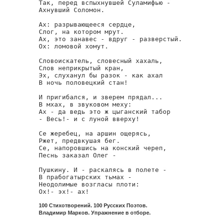
Так, перед вспыхнувшей Суламифью -

Ахнувший Соломон.

Ах: разрывающееся сердце,

Слог, на котором мрут.

Ах, это занавес - вдруг - разверстый.

Ох: ломовой хомут.

Словоискатель, словесный хахаль,

Слов неприкрытый кран,

Эх, слуханул бы разок - как ахал

В ночь половецкий стан!

И пригибался, и зверем прядал...

В мхах, в звуковом меху:

Ах - да ведь это ж цыганский табор

- Весь!- и с луной вверху!

Се жеребец, на аршин ощерясь,

Ржет, предвкушая бег.

Се, напоровшись на конский череп,

Песнь заказал Олег -

Пушкину. И - раскалясь в полете -

В прабогатырских тьмах -

Неодолимые возгласы плоти:

Ох!- эх!- ах!
100 Стихотворений. 100 Русских Поэтов.
Владимир Марков. Упражнение в отборе.