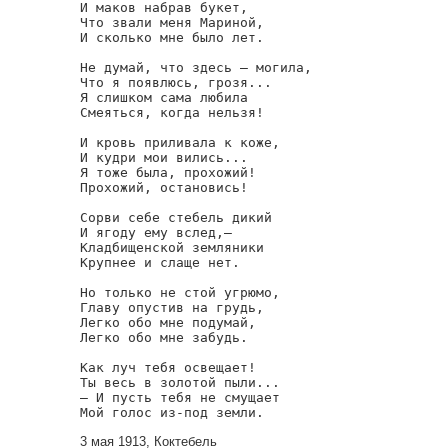
И маков набрав букет,

Что звали меня Мариной,

И сколько мне было лет.

Не думай, что здесь — могила,

Что я появлюсь, грозя...

Я слишком сама любила

Смеяться, когда нельзя!

И кровь приливала к коже,

И кудри мои вились...

Я тоже была, прохожий!

Прохожий, остановись!

Сорви себе стебель дикий

И ягоду ему вслед,—

Кладбищенской земляники

Крупнее и слаще нет.

Но только не стой угрюмо,

Главу опустив на грудь,

Легко обо мне подумай,

Легко обо мне забудь.

Как луч тебя освещает!

Ты весь в золотой пыли...

— И пусть тебя не смущает

Мой голос из-под земли.
3 мая 1913, Коктебель