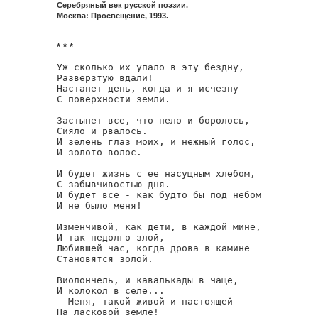
Серебряный век русской поэзии.
Москва: Просвещение, 1993.
* * *
Уж сколько их упало в эту бездну,

Разверзтую вдали!

Настанет день, когда и я исчезну

С поверхности земли.

Застынет все, что пело и боролось,

Сияло и рвалось.

И зелень глаз моих, и нежный голос,

И золото волос.

И будет жизнь с ее насущным хлебом,

С забывчивостью дня.

И будет все - как будто бы под небом

И не было меня!

Изменчивой, как дети, в каждой мине,

И так недолго злой,

Любившей час, когда дрова в камине

Становятся золой.

Виолончель, и кавалькады в чаще,

И колокол в селе...

- Меня, такой живой и настоящей

На ласковой земле!
