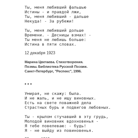
Ты, меня любивший фальшью

Истины - и правдой лжи,

Ты, меня любивший - дальше

Некуда! - За рубежи!

Ты, меня любивший дольше

Времени. - Десницы взмах! -

Ты меня не любишь больше:

Истина в пяти словах.
12 декабря 1923
Марина Цветаева. Стихотворения.
Поэмы. Библиотека Русской Поэзии.
Санкт-Петербург, "Респекс", 1996.
* * *
Умирая, не скажу: была.

И не жаль, и не ищу виновных.

Есть на свете поважней дела

Страстных бурь и подвигов любовных.

Ты - крылом стучавший в эту грудь,

Молодой виновник вдохновенья -

Я тебе повелеваю: - будь!

Я - не выйду из повиновенья.