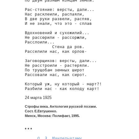
По двум разным концам земли.

Рас-стояние: версты, дали...

Нас расклеили, распаяли,

В две руки развели, распяв,

И не знали, что это - сплав

Вдохновений и сухожилий...

Не расс
о
рили - рассор
и
ли,

Расслоили...

           Стена да ров.

Расселили нас, как орлов-

Заговорщиков: версты, дали...

Не расстроили - растеряли.

По трущобам земных широт

Рассовали нас, как сирот.

Который уж, ну который - март?!

Разбили нас - как колоду карт!
24 марта 1925
Строфы века. Антология русской поэзии.
Сост. Е.Евтушенко.
Минск, Москва: Полифакт, 1995.
* * *
О. Э. Мандельштаму