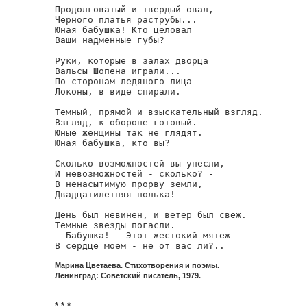
Продолговатый и твердый овал,

Черного платья раструбы...

Юная бабушка! Кто целовал

Ваши надменные губы?

Руки, которые в залах дворца

Вальсы Шопена играли...

По сторонам ледяного лица

Локоны, в виде спирали.

Темный, прямой и взыскательный взгляд.

Взгляд, к обороне готовый.

Юные женщины так не глядят.

Юная бабушка, кто вы?

Сколько возможностей вы унесли,

И невозможностей - сколько? -

В ненасытимую прорву земли,

Двадцатилетняя полька!

День был невинен, и ветер был свеж.

Темные звезды погасли.

- Бабушка! - Этот жестокий мятеж

В сердце моем - не от вас ли?..
Марина Цветаева. Стихотворения и поэмы.
Ленинград: Советский писатель, 1979.
* * *