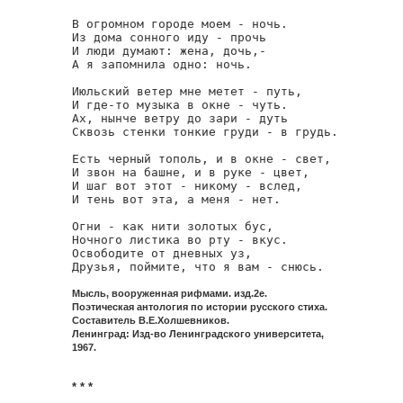
В огромном городе моем - ночь.

Из дома сонного иду - прочь

И люди думают: жена, дочь,-

А я запомнила одно: ночь.

Июльский ветер мне метет - путь,

И где-то музыка в окне - чуть.

Ах, нынче ветру до зари - дуть

Сквозь стенки тонкие груди - в грудь.

Есть черный тополь, и в окне - свет,

И звон на башне, и в руке - цвет,

И шаг вот этот - никому - вслед,

И тень вот эта, а меня - нет.

Огни - как нити золотых бус,

Ночного листика во рту - вкус.

Освободите от дневных уз,

Друзья, поймите, что я вам - снюсь.
Мысль, вооруженная рифмами. изд.2е.
Поэтическая антология по истории русского стиха.
Составитель В.Е.Холшевников.
Ленинград: Изд-во Ленинградского университета,
1967.
* * *