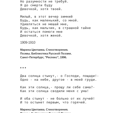
Но разумности не требуй.

Я до смерти буду

Девочкой, хотя твоей.

Милый, в этот вечер зимний

Будь, как маленький, со мной.

Удивляться не мешай мне,

Будь, как мальчик, в страшной тайне

И остаться помоги мне

Девочкой, хотя женой.
1909-1910
Марина Цветаева. Стихотворения.
Поэмы. Библиотека Русской Поэзии.
Санкт-Петербург, "Респекс", 1996.
* * *
Два солнца стынут,- о Господи, пощади!-

Одно - на небе, другое - в моей груди.

Как эти солнца,- прощу ли себе сама?-

Как эти солнца сводили меня с ума!

И оба стынут - не больно от их лучей!

И то остынет первым, что горячей.
Марина Цветаева. Стихотворения.