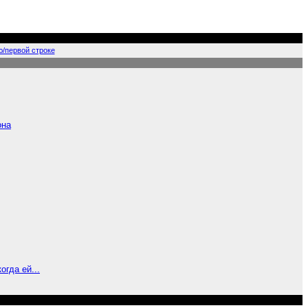
ю/первой строке
она
огда ей...