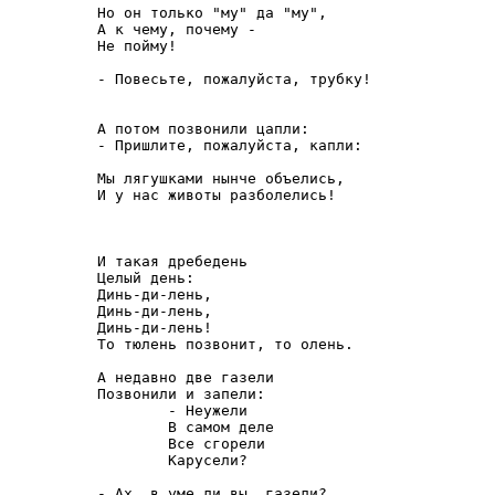
Но он только "му" да "му",

А к чему, почему -

Не пойму!

- Повесьте, пожалуйста, трубку!

А потом позвонили цапли:

- Пришлите, пожалуйста, капли:

Мы лягушками нынче объелись,

И у нас животы разболелись!

И такая дребедень

Целый день:

Динь-ди-лень,

Динь-ди-лень,

Динь-ди-лень!

То тюлень позвонит, то олень.

А недавно две газели

Позвонили и запели:

        - Неужели

        В самом деле

        Все сгорели     

        Карусели?

- Ах, в уме ли вы, газели?
