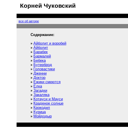
Корней Чуковский
все об авторе
Содержание:
Айболит и воробей
»
Айболит
»
Барабек
»
Бармалей
»
Бебека
»
Бутерброд
»
Головастики
»
Дженни
»
Доктор
»
Ежики смеются
»
Елка
»
Загадки
»
Закаляка
»
Котауси и Мауси
»
Краденое солнце
»
Крокодил
»
Курица
»
Мойдодыр
»