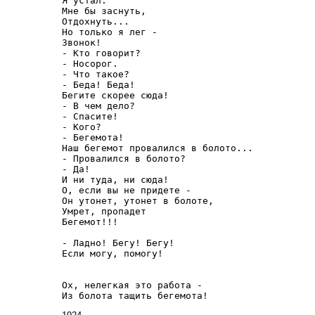
Я устал.

Мне бы заснуть,

Отдохнуть...

Но только я лег -

Звонок!

- Кто говорит?

- Носорог.

- Что такое?

- Беда! Беда!

Бегите скорее сюда!

- В чем дело?

- Спасите!

- Кого?

- Бегемота!

Наш бегемот провалился в болото...

- Провалился в болото?

- Да!

И ни туда, ни сюда!

О, если вы не придете -

Он утонет, утонет в болоте,

Умрет, пропадет

Бегемот!!!

- Ладно! Бегу! Бегу!

Если могу, помогу!

Ох, нелегкая это работа -

Из болота тащить бегемота!