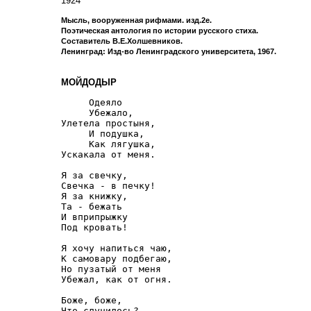
1924
Мысль, вооруженная рифмами. изд.2е.
Поэтическая антология по истории русского стиха.
Составитель В.Е.Холшевников.
Ленинград: Изд-во Ленинградского университета, 1967.
МОЙДОДЫР
     Одеяло

     Убежало,

Улетела простыня,

     И подушка,

     Как лягушка,

Ускакала от меня.

Я за свечку,

Свечка - в печку!

Я за книжку,

Та - бежать

И вприпрыжку

Под кровать!

Я хочу напиться чаю,

К самовару подбегаю,

Но пузатый от меня

Убежал, как от огня.

Боже, боже,

Что случилось?
