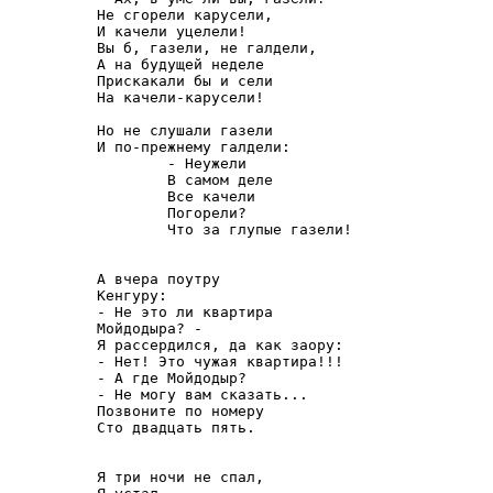
Не сгорели карусели,

И качели уцелели!

Вы б, газели, не галдели,

А на будущей неделе

Прискакали бы и сели

На качели-карусели!

Но не слушали газели

И по-прежнему галдели:

        - Неужели

        В самом деле

        Все качели

        Погорели?

        Что за глупые газели!

А вчера поутру

Кенгуру:

- Не это ли квартира

Мойдодыра? -

Я рассердился, да как заору:

- Нет! Это чужая квартира!!!

- А где Мойдодыр?

- Не могу вам сказать...

Позвоните по номеру

Сто двадцать пять.

Я три ночи не спал,
