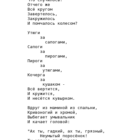
Отчего же

Всё кругом

Завертелось,

Закружилось

И помчалось колесом?

Утюги

     за

       сапогами,

Сапоги

     за

       пирогами,

Пироги

     за

      утюгами,

Кочерга

     за

      кушаком -

Всё вертится,

И кружится,

И несётся кувырком.

Вдруг из маминой из спальни,

Кривоногий и хромой,

Выбегает умывальник

И качает головой:

"Ах ты, гадкий, ах ты, грязный,

     Неумытый поросёнок!
