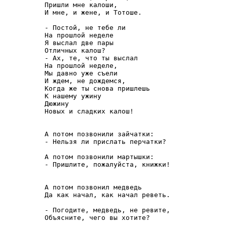
Пришли мне калоши,

И мне, и жене, и Тотоше.

- Постой, не тебе ли

На прошлой неделе

Я выслал две пары

Отличных калош?

- Ах, те, что ты выслал

На прошлой неделе,

Мы давно уже съели

И ждем, не дождемся,

Когда же ты снова пришлешь

К нашему ужину

Дюжину

Новых и сладких калош!

А потом позвонили зайчатки:

- Нельзя ли прислать перчатки?

А потом позвонили мартышки:

- Пришлите, пожалуйста, книжки!

А потом позвонил медведь

Да как начал, как начал реветь.

- Погодите, медведь, не ревите,

Объясните, чего вы хотите?
