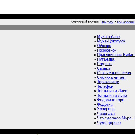
чуковский.поэзия ::
по году
::
по названи
Муха в бане
»
Муха-Цокотуха
»
Обжора
»
Поросенок
»
Приключения Бибиг
»
Путаница
»
Радость
»
Свинки
»
Скрюченная песня
»
Слониха читает
»
Тараканище
»
Телефон
»
Топтыгин и Лиса
»
Топтыгин и луна
»
Федорино горе
»
Федотка
»
Храбрецы
»
Черепаха
»
Что сделала Мура, к
»
Чудо-дерево
»