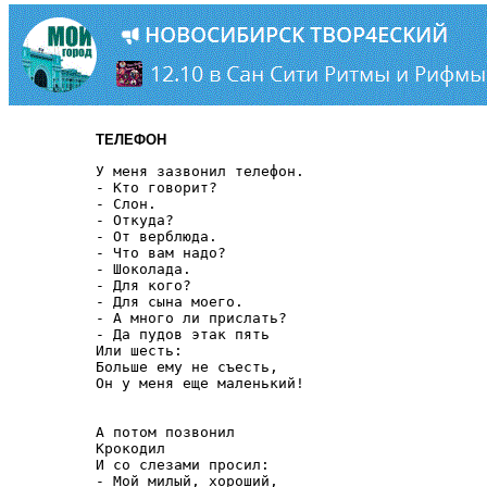
ТЕЛЕФОН
У меня зазвонил телефон.

- Кто говорит?

- Слон.

- Откуда?

- От верблюда.

- Что вам надо?

- Шоколада.

- Для кого?

- Для сына моего.

- А много ли прислать?

- Да пудов этак пять

Или шесть:

Больше ему не съесть,

Он у меня еще маленький!

А потом позвонил

Крокодил

И со слезами просил:

- Мой милый, хороший,
