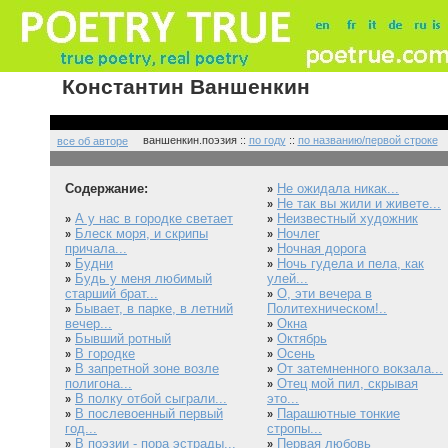
Константин Ваншенкин
ваншенкин.поэзия ::
по году
::
по названию/первой строке
все об авторе
Содержание:
Не ожидала никак...
»
Не так вы жили и живете...
»
А у нас в городке светает
Неизвестный художник
»
»
Блеск моря, и скрипы
Ночлег
»
»
причала...
Ночная дорога
»
Будни
Ночь гудела и пела, как
»
»
Будь у меня любимый
улей...
»
старший брат...
О, эти вечера в
»
Бывает, в парке, в летний
Политехническом!..
»
вечер...
Окна
»
Бывший ротный
Октябрь
»
»
В городке
Осень
»
»
В запретной зоне возле
От затемненного вокзала...
»
»
полигона...
Отец мой пил, скрывая
»
В полку отбой сыграли...
это...
»
В послевоенный первый
Парашютные тонкие
»
»
год...
стропы...
В поэзии - пора эстрады...
Первая любовь
»
»