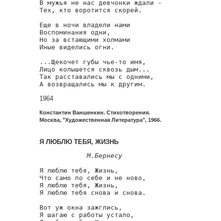
В мужья не нас девчонки ждали -

Тех, кто воротится скорей.

Еще в ночи владели нами

Воспоминания одни,

Но за встающими холмами

Иные виделись огни.

...Щекочет губы чье-то имя,

Лицо колышется сквозь дым...

Так расставались мы с одними,

А возвращались мы к другим.
1964
Константин Ваншенкин. Стихотворения.
Москва, "Художественная Литература", 1966.
Я ЛЮБЛЮ ТЕБЯ, ЖИЗНЬ
М.Бернесу
Я люблю тебя, Жизнь,

Что само по себе и не ново,

Я люблю тебя, Жизнь,

Я люблю тебя снова и снова.

Вот уж окна зажглись,

Я шагаю с работы устало,
