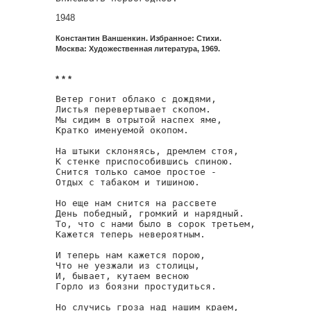
1948
Константин Ваншенкин. Избранное: Стихи.
Москва: Художественная литература, 1969.
* * *
Ветер гонит облако с дождями,

Листья перевертывает скопом.

Мы сидим в отрытой наспех яме,

Кратко именуемой окопом.

На штыки склоняясь, дремлем стоя,

К стенке приспособившись спиною.

Снится только самое простое -

Отдых с табаком и тишиною.

Но еще нам снится на рассвете

День победный, громкий и нарядный.

То, что с нами было в сорок третьем,

Кажется теперь невероятным.

И теперь нам кажется порою,

Что не уезжали из столицы,

И, бывает, кутаем весною

Горло из боязни простудиться.

Но случись гроза над нашим краем,
