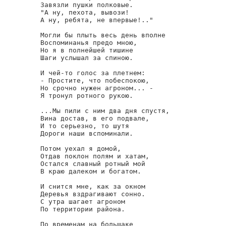
Завязли пушки полковые.

"А ну, пехота, вывози!

А ну, ребята, не впервые!.."

Могли бы плыть весь день вполне

Воспоминанья предо мною,

Но я в полнейшей тишине

Шаги услышал за спиною.

И чей-то голос за плетнем:

- Простите, что побеспокою,

Но срочно нужен агроном... -

Я тронул ротного рукою.

...Мы пили с ним два дня спустя,

Вина достав, в его подвале,

И то серьезно, то шутя

Дороги наши вспоминали.

Потом уехал я домой,

Отдав поклон полям и хатам,

Остался славный ротный мой

В краю далеком и богатом.

И снится мне, как за окном

Деревья вздрагивают сонно.

С утра шагает агроном

По территории района.

По временам на большаке
