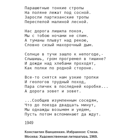
Парашютные тонкие стропы

На поляне лежат под сосной.

Заросли партизанские тропы

Переспелой малиной лесной.

Нас дорога лишила покоя,

Мы с тобою ночами не спим.

А туманы плывут над рекою,

Словно сизый махорочный дым.

Солнце в тучи зашло к непогоде,-

Слышишь, гром прогремел в тишине?

И дожди над хлебами проходят,

Как полки по родной стороне.

Все-то снятся нам узкие тропки

И геологов трудный поход,

Пара спичек в последней коробке...

А дорога зовет и зовет.

...Сообщив изумленным соседям,

Что до поезда двадцать минут,

Мы однажды возьмем и уедем,

Пусть потом вспоминают да ждут.
1949
Константин Ваншенкин. Избранное: Стихи.
Москва: Художественная литература, 1969.