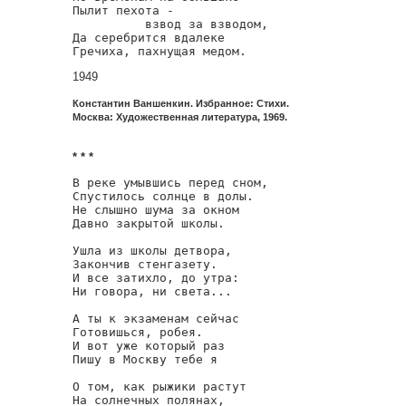
Пылит пехота -

          взвод за взводом,

Да серебрится вдалеке

Гречиха, пахнущая медом.
1949
Константин Ваншенкин. Избранное: Стихи.
Москва: Художественная литература, 1969.
* * *
В реке умывшись перед сном,

Спустилось солнце в долы.

Не слышно шума за окном

Давно закрытой школы.

Ушла из школы детвора,

Закончив стенгазету.

И все затихло, до утра:

Ни говора, ни света...

А ты к экзаменам сейчас

Готовишься, робея.

И вот уже который раз

Пишу в Москву тебе я

О том, как рыжики растут

На солнечных полянах,
