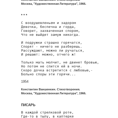
Москва, "Художественная Литература", 1966.
* * *
С воодушевленьем и задором

Девочка, беспечна и горда,

Говорит, захваченная спором,

Что не выйдет замуж никогда.

И подружки страшно горячатся,

Спорят - ничего не разберешь.

Рассуждают, можно ли ручаться,

И решают: можно, отчего ж!

Только мать молчит, не двинет бровью,

Но потом не спится ей в ночи.

Скоро дочка встретится с любовью,-

Больно споры эти горячи...
1954
Константин Ваншенкин. Стихотворения.
Москва, "Художественная Литература", 1966.
ПИСАРЬ
В каждой стрелковой роте,

Где-то в тылу, в каптерке
