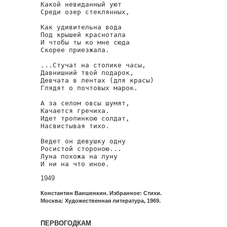
Какой невиданный уют

Среди озер стеклянных,

Как удивительна вода

Под крышей краснотала

И чтобы ты ко мне сюда

Скорее приезжала.

...Стучат на столике часы,

Давнишний твой подарок,

Девчата в лентах (для красы)

Глядят о почтовых марок.

А за селом овсы шумят,

Качается гречиха.

Идет тропинкою солдат,

Насвистывая тихо.

Ведет он девушку одну

Росистой стороною...

Луна похожа на луну

И ни на что иное.
1949
Константин Ваншенкин. Избранное: Стихи.
Москва: Художественная литература, 1969.
ПЕРВОГОДКАМ