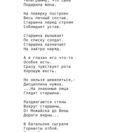
Телеграмму, что сына

Подарила жена.

На поверку построен

Весь личный состав.

Старшина перед строем

Соблюдает устав.

Старшина вызывает

По списку солдат.

Старшина назначает

На завтра наряд.

А в глазах его что-то

Особое есть.

Сразу чувствует рота

Хорошую весть.

Но нельзя шевелиться,-

Дисциплина нужна.

...На знакомые лица

Глядит старшина.

Раздвигаются стены

Вокруг старшины,

От Можайска до Вены

Дороги видны...

В батальоне сыграли

Горнисты отбой.
