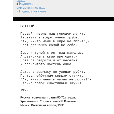
Надоела
»
симметричность...
Надпись на книге
»
ВЕСНОЙ
Первый ливень над городом лупит,

Тарахтит в водосточной трубе.

"Ах, никто меня в мире не любит",-

Врет девчонка самой же себе.

Брызги тучей стоят над панелью,

А девчонка в квартире одна,-

Врет от радости и от веселья

У раскрытого настежь окна.

Дождь с размаху по улицам рубит,

По троллейбусным крышам стучит.

"Ах, никто меня в жизни не любит!"-

Звонко голос счастливый звучит...
1956
Русская советская поэзия 50-70х годов.
Хрестоматия. Составитель И.И.Розанов.
Минск: Вышэйшая школа, 1982.