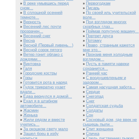
В реке умывшись перед
Первогодкам
»
»
сном...
Писарь
»
В сплошной осенней
По своей иль учительской
»
»
темноте...
воле...
Верность
Под взглядом многих
»
»
Весенний лес почти
скорбных глаз...
»
прозрачен...
Поймав попутную машину...
»
Весенний снег
Портрет друга
»
»
Весна
Потомку
»
»
Весной (Первый ливень...)
Право, странным кажется
»
»
Весной сорок пятого
мне это...
»
Ветер гонит облако с
Пронзив меня холодным
»
»
дождями...
взглядом...
Винтовка
Пусть в памяти навеки
»
»
Галя
сохранится...
»
Городские костры
Ранний час
»
»
Горы
С воодушевленьем и
»
»
Готовится рота в наряд
задором...
»
Гудок трикратно ухает
Самая насущная забота...
»
»
вдали...
Сердце
»
Едва вернулся я домой...
Снегопад
»
»
Ехал я в штабном
Снег
»
»
автомобиле...
Солдатская судьба
»
Жасмин
Солдаты
»
»
Женька
Сон
»
»
Жили рядом и вместе
Сосновый дом, где ввек не
»
»
учились...
сыщешь пыли...
За окошком свету мало
Спит женщина
»
»
Зашел боец в избу
Спичка
»
»
напиться...
Средь лиственниц рыжих...
»