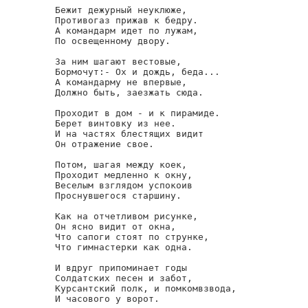
Бежит дежурный неуклюже,

Противогаз прижав к бедру.

А командарм идет по лужам,

По освещенному двору.

За ним шагают вестовые,

Бормочут:- Ох и дождь, беда...

А командарму не впервые,

Должно быть, заезжать сюда.

Проходит в дом - и к пирамиде.

Берет винтовку из нее.

И на частях блестящих видит

Он отражение свое.

Потом, шагая между коек,

Проходит медленно к окну,

Веселым взглядом успокоив

Проснувшегося старшину.

Как на отчетливом рисунке,

Он ясно видит от окна,

Что сапоги стоят по струнке,

Что гимнастерки как одна.

И вдруг припоминает годы

Солдатских песен и забот,

Курсантский полк, и помкомвзвода,

И часового у ворот.
