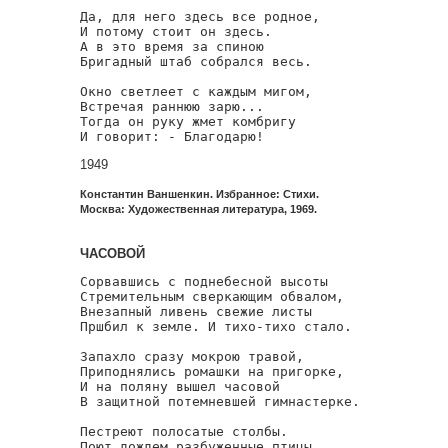
Да, для него здесь все родное,

И потому стоит он здесь.

А в это время за спиною

Бригадный штаб собрался весь.

Окно светлеет с каждым мигом,

Встречая раннюю зарю...

Тогда он руку жмет комбригу

И говорит: - Благодарю!
1949
Константин Ваншенкин. Избранное: Стихи.
Москва: Художественная литература, 1969.
ЧАСОВОЙ
Сорвавшись с поднебесной высоты

Стремительным сверкающим обвалом,

Внезапный ливень свежие листы

Пршбил к земле. И тихо-тихо стало.

Запахло сразу мокрою травой,

Приподнялись ромашки на пригорке,

И на поляну вышел часовой

В защитной потемневшей гимнастерке.

Пестреют полосатые столбы.

Поют дождем разбуженные птицы.
