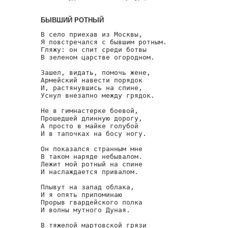
БЫВШИЙ РОТНЫЙ
В село приехав из Москвы,

Я повстречался с бывшим ротным.

Гляжу: он спит среди ботвы

В зеленом царстве огородном.

Зашел, видать, помочь жене,

Армейский навести порядок

И, растянувшись на спине,

Уснул внезапно между грядок.

Не в гимнастерке боевой,

Прошедшей длинную дорогу,

А просто в майке голубой

И в тапочках на босу ногу.

Он показался странным мне

В таком наряде небывалом.

Лежит мой ротный на спине

И наслаждается привалом.

Плывут на запад облака,

И я опять припоминаю

Прорыв гвардейского полка

И волны мутного Дуная.

В тяжелой мартовской грязи
