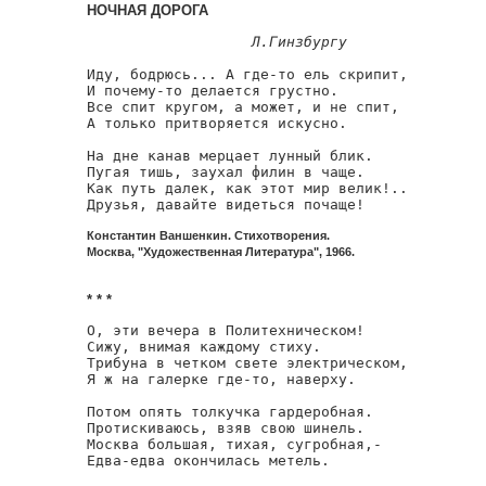
НОЧНАЯ ДОРОГА
Л.Гинзбургу
Иду, бодрюсь... А где-то ель скрипит,

И почему-то делается грустно.

Все спит кругом, а может, и не спит,

А только притворяется искусно.

На дне канав мерцает лунный блик.

Пугая тишь, заухал филин в чаще.

Как путь далек, как этот мир велик!..

Друзья, давайте видеться почаще!
Константин Ваншенкин. Стихотворения.
Москва, "Художественная Литература", 1966.
* * *
О, эти вечера в Политехническом!

Сижу, внимая каждому стиху.

Трибуна в четком свете электрическом,

Я ж на галерке где-то, наверху.

Потом опять толкучка гардеробная.

Протискиваюсь, взяв свою шинель.

Москва большая, тихая, сугробная,-

Едва-едва окончилась метель.
