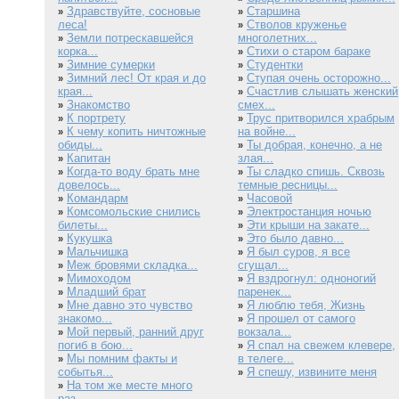
Здравствуйте, сосновые
Старшина
»
»
леса!
Стволов круженье
»
Земли потрескавшейся
многолетних...
»
корка...
Стихи о старом бараке
»
Зимние сумерки
Студентки
»
»
Зимний лес! От края и до
Ступая очень осторожно...
»
»
края...
Счастлив слышать женский
»
Знакомство
смех...
»
К портрету
Трус притворился храбрым
»
»
К чему копить ничтожные
на войне...
»
обиды...
Ты добрая, конечно, а не
»
Капитан
злая...
»
Когда-то воду брать мне
Ты сладко спишь. Сквозь
»
»
довелось...
темные ресницы...
Командарм
Часовой
»
»
Комсомольские снились
Электростанция ночью
»
»
билеты...
Эти крыши на закате...
»
Кукушка
Это было давно...
»
»
Мальчишка
Я был суров, я все
»
»
Меж бровями складка...
сгущал...
»
Мимоходом
Я вздрогнул: одноногий
»
»
Младший брат
паренек...
»
Мне давно это чувство
Я люблю тебя, Жизнь
»
»
знакомо...
Я прошел от самого
»
Мой первый, ранний друг
вокзала...
»
погиб в бою...
Я спал на свежем клевере,
»
Мы помним факты и
в телеге...
»
событья...
Я спешу, извините меня
»
На том же месте много
»
раз...