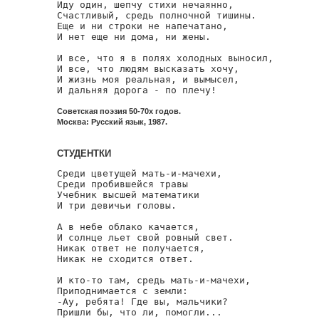
Иду один, шепчу стихи нечаянно,

Счастливый, средь полночной тишины.

Еще и ни строки не напечатано,

И нет еще ни дома, ни жены.

И все, что я в полях холодных выносил,

И все, что людям высказать хочу,

И жизнь моя реальная, и вымысел,

И дальняя дорога - по плечу!
Советская поэзия 50-70х годов.
Москва: Русский язык, 1987.
СТУДЕНТКИ
Среди цветущей мать-и-мачехи,

Среди пробившейся травы

Учебник высшей математики

И три девичьи головы.

А в небе облако качается,

И солнце льет свой ровный свет.

Никак ответ не получается,

Никак не сходится ответ.

И кто-то там, средь мать-и-мачехи,

Приподнимается с земли:

-Ау, ребята! Где вы, мальчики?

Пришли бы, что ли, помогли...