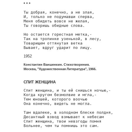
* * *
Ты добрая, конечно, а не злая,

И, только не подумавши сперва,

Меня обидеть вовсе не желая,

Ты говоришь обидные слова.

Но остается горестная метка,-

Так на тропинке узенькой, в лесу,

Товарищем оттянутая ветка

Бывает, вдруг ударит по лицу.
1952
Константин Ваншенкин. Стихотворения.
Москва, "Художественная Литература", 1966.
СПИТ ЖЕНЩИНА
Спит женщина, и ты ей снишься ночью,-

Когда кругом безмолвие и мгла,-

Тем юношей, которого воочью

Она конечно, видеть не могла.

Там вдалеке, в холодном блеске полдня,

Десантный взвод взмывает к небесам

Спит женщина, твои невзгоды помня

Больнее, чем ты помнишь это сам.
