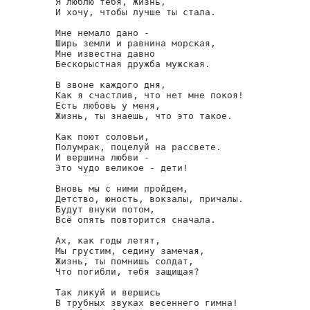
Я люблю тебя, Жизнь,

И хочу, чтобы лучше ты стала.

Мне немало дано -

Ширь земли и равнина морская,

Мне известна давно

Бескорыстная дружба мужская.

В звоне каждого дня,

Как я счастлив, что нет мне покоя!

Есть любовь у меня,

Жизнь, ты знаешь, что это такое.

Как поют соловьи,

Полумрак, поцелуй на рассвете.

И вершина любви -

Это чудо великое - дети!

Вновь мы с ними пройдем,

Детство, юность, вокзалы, причалы.

Будут внуки потом,

Всё опять повторится сначала.

Ах, как годы летят,

Мы грустим, седину замечая,

Жизнь, ты помнишь солдат,

Что погибли, тебя защищая?

Так ликуй и вершись

В трубных звуках весеннего гимна!
