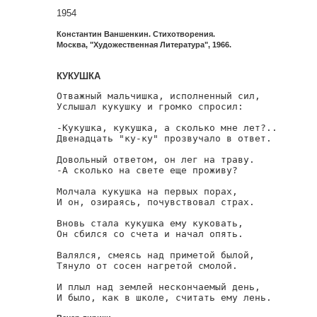
1954
Константин Ваншенкин. Стихотворения.
Москва, "Художественная Литература", 1966.
КУКУШКА
Отважный мальчишка, исполненный сил,

Услышал кукушку и громко спросил:

-Кукушка, кукушка, а сколько мне лет?..

Двенадцать "ку-ку" прозвучало в ответ.

Довольный ответом, он лег на траву.

-А сколько на свете еще проживу?

Молчала кукушка на первых порах,

И он, озираясь, почувствовал страх.

Вновь стала кукушка ему куковать,

Он сбился со счета и начал опять.

Валялся, смеясь над приметой былой,

Тянуло от сосен нагретой смолой.

И плыл над землей нескончаемый день,

И было, как в школе, считать ему лень.