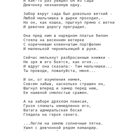
И как-то раз увидел он из сада

Девчонку незнакомую одну.

Забор вкруг сада был довольно ветхий -

Любой мальчишка в дырки проходил,-

Но он, как кошка, прыгнул прямо с ветки

И девочке дорогу преградил.

Она пред ним в нарядном платье белом

Стояла на весеннем ветерке

С коричневым клеенчатым портфелем

И маленькой чернильницей в руке.

Сейчас мелькнут разбросанные книжки -

Не зря ж его боятся, как огня...

И вдруг она сказала:- Там мальчишки...

Ты проводи, пожалуйста, меня...

И он, от изумления немея,

Совсем забыв, насколько страшен он,

Шагнул вперед и замер перед нею,

Ее наивной смелостью сражен.

А на заборе дряхлом повисая,

Грозя сломать немедленно его,

Ватага адмиральская босая

Глядела на героя своего.

...Легли на землю солнечные пятна.

Ушел с девчонкой рядом командир.
