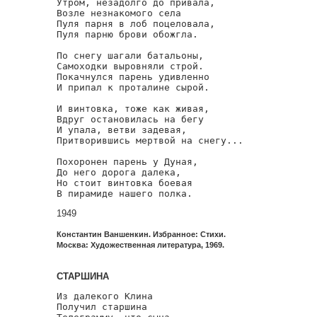
Утром, незадолго до привала,

Возле незнакомого села

Пуля парня в лоб поцеловала,

Пуля парню брови обожгла.

По снегу шагали батальоны,

Самоходки выровняли строй.

Покачнулся парень удивленно

И припал к проталине сырой.

И винтовка, тоже как живая,

Вдруг остановилась на бегу

И упала, ветви задевая,

Притворившись мертвой на снегу...

Похоронен парень у Дуная,

До него дорога далека,

Но стоит винтовка боевая

В пирамиде нашего полка.
1949
Константин Ваншенкин. Избранное: Стихи.
Москва: Художественная литература, 1969.
СТАРШИНА
Из далекого Клина

Получил старшина
