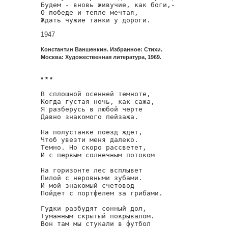
Будем - вновь живучие, как боги,-

О победе и тепле мечтая,

Ждать чужие танки у дороги.
1947
Константин Ваншенкин. Избранное: Стихи.
Москва: Художественная литература, 1969.
* * *
В сплошной осенней темноте,

Когда густая ночь, как сажа,

Я разберусь в любой черте

Давно знакомого пейзажа.

На полустанке поезд ждет,

Чтоб увезти меня далеко.

Темно. Но скоро рассветет,

И с первым солнечным потоком

На горизонте лес всплывет

Пилой с неровными зубами.

И мой знакомый счетовод

Пойдет с портфелем за грибами.

Гудки разбудят сонный дол,

Туманным скрытый покрывалом.

Вон там мы стукали в футбол
