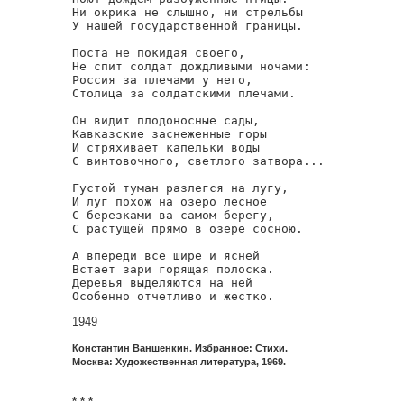
Ни окрика не слышно, ни стрельбы

У нашей государственной границы.

Поста не покидая своего,

Не спит солдат дождливыми ночами:

Россия за плечами у него,

Столица за солдатскими плечами.

Он видит плодоносные сады,

Кавказские заснеженные горы

И стряхивает капельки воды

С винтовочного, светлого затвора...

Густой туман разлегся на лугу,

И луг похож на озеро лесное

С березками ва самом берегу,

С растущей прямо в озере сосною.

А впереди все шире и ясней

Встает зари горящая полоска.

Деревья выделяются на ней

Особенно отчетливо и жестко.
1949
Константин Ваншенкин. Избранное: Стихи.
Москва: Художественная литература, 1969.
* * *