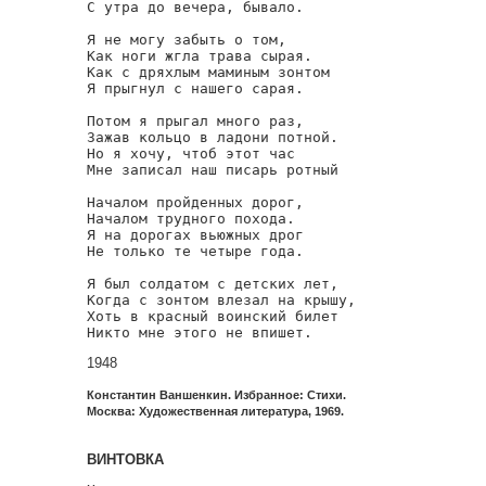
С утра до вечера, бывало.

Я не могу забыть о том,

Как ноги жгла трава сырая.

Как с дряхлым маминым зонтом

Я прыгнул с нашего сарая.

Потом я прыгал много раз,

Зажав кольцо в ладони потной.

Но я хочу, чтоб этот час

Мне записал наш писарь ротный

Началом пройденных дорог,

Началом трудного похода.

Я на дорогах вьюжных дрог

Не только те четыре года.

Я был солдатом с детских лет,

Когда с зонтом влезал на крышу,

Хоть в красный воинский билет

Никто мне этого не впишет.
1948
Константин Ваншенкин. Избранное: Стихи.
Москва: Художественная литература, 1969.
ВИНТОВКА