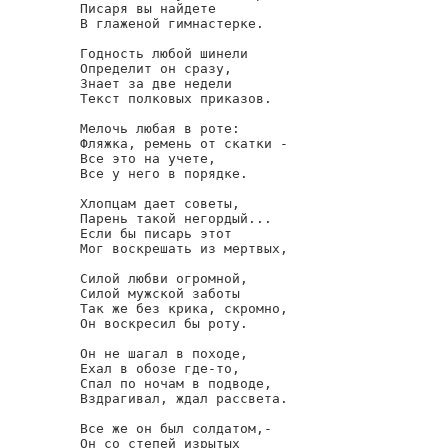
Писаря вы найдете

В глаженой гимнастерке.

Годность любой шинели

Определит он сразу,

Знает за две недели

Текст полковых приказов.

Мелочь любая в роте:

Фляжка, ремень от скатки -

Все это на учете,

Все у него в порядке.

Хлопцам дает советы,

Парень такой негордый...

Если бы писарь этот

Мог воскрешать из мертвых,

Силой любви огромной,

Силой мужской заботы

Так же без крика, скромно,

Он воскресил бы роту.

Он не шагал в походе,

Ехал в обозе где-то,

Спал по ночам в подводе,

Вздрагивал, ждал рассвета.

Все же он был солдатом,-

Он со степей изрытых
