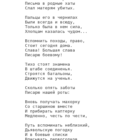
Письма в родные хаты

Слал матерям убитых.

Пальцы его в чернилах

Были всегда и всюду,

Только была в нем сила,

Хлопцам казалась чудом...

Вспомнить походы, право,

Стоит сегодня дома.

Слава! Большая слава

Писарю боевому!

Тихо стоят знамена

В штабе соединенья.

Строятся батальоны,

Движутся на ученья.

Сколько опять заботы

Писарю нашей роты:

Вновь получать махорку

Со старшиною вместе

И прибирать каптерку

Медленно, честь по чести,

Путь вспоминать неблизкий,

Дьявольскую погодку

И в боевые списки

Вписывать первогодков.