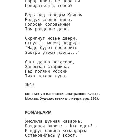
Город Клин, не пора ли

Повидаться с тобой?

Ведь над городом Клином

Воздух словно вино,

Голосам соловьиным

Там раздолье дано.

Скрипнут новые двери,

Отпуск - месяц подряд.

"Надо будет проверить

Завтра утром наряд..."

Свет давно погасили,

Задремал старшина.

Над полями России

Тихо встала луна.
1949
Константин Ваншенкин. Избранное: Стихи.
Москва: Художественная литература, 1969.
КОМАНДАРМ
Умолкла шумная казарма,

Раздался окрик: - Кто идет? -

И вдруг машина командарма

Остановилась у ворот.
