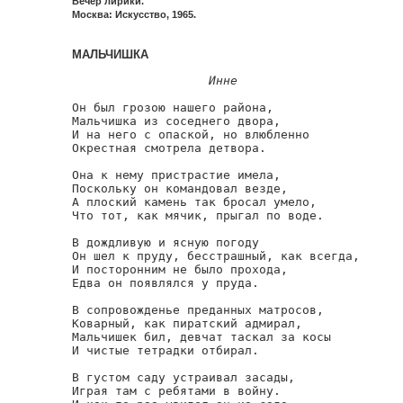
Вечер лирики.
Москва: Искусство, 1965.
МАЛЬЧИШКА
Инне
Он был грозою нашего района,

Мальчишка из соседнего двора,

И на него с опаской, но влюбленно

Окрестная смотрела детвора.

Она к нему пристрастие имела,

Поскольку он командовал везде,

А плоский камень так бросал умело,

Что тот, как мячик, прыгал по воде.

В дождливую и ясную погоду

Он шел к пруду, бесстрашный, как всегда,

И посторонним не было прохода,

Едва он появлялся у пруда.

В сопровожденье преданных матросов,

Коварный, как пиратский адмирал,

Мальчишек бил, девчат таскал за косы

И чистые тетрадки отбирал.

В густом саду устраивал засады,

Играя там с ребятами в войну.
