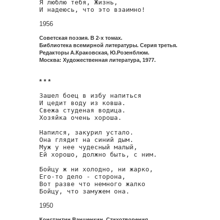
Я люблю тебя, Жизнь,

И надеюсь, что это взаимно!
1956
Советская поэзия. В 2-х томах.
Библиотека всемирной литературы. Серия третья.
Редакторы А.Краковская, Ю.Розенблюм.
Москва: Художественная литература, 1977.
* * *
Зашел боец в избу напиться

И цедит воду из ковша.

Свежа студеная водица.

Хозяйка очень хороша.

Напился, закурил устало.

Она глядит на синий дым.

Муж у нее чудесный малый,

Ей хорошо, должно быть, с ним.

Бойцу ж ни холодно, ни жарко,

Его-то дело - сторона,

Вот разве что немного жалко

Бойцу, что замужем она.
1950
Константин Ваншенкин. Стихотворения.