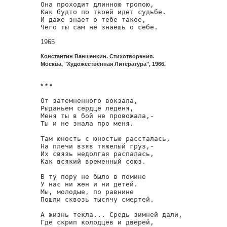
Она проходит длинною тропою,

Как будто по твоей идет судьбе.

И даже знает о тебе такое,

Чего ты сам не знаешь о себе.
1965
Константин Ваншенкин. Стихотворения.
Москва, "Художественная Литература", 1966.
* * *
От затемненного вокзала,

Рыданьем сердце леденя,

Меня ты в бой не провожала,-

Ты и не знала про меня.

Там юность с юностью рассталась,

На плечи взяв тяжелый груз,-

Их связь недолгая распалась,

Как всякий временный союз.

В ту пору не было в помине

У нас ни жен и ни детей.

Мы, молодые, по равнине

Пошли сквозь тысячу смертей.

А жизнь текла... Средь зимней дали,

Где скрип колодцев и дверей,
