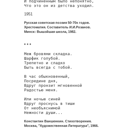
И подчиненным было непонятно,

Что это он из детства уходил.
1951
Русская советская поэзия 50-70х годов.
Хрестоматия. Составитель И.И.Розанов.
Минск: Вышэйшая школа, 1982.
* * *
Меж бровями складка.

Шарфик голубой.

Трепетно и сладко

Быть всегда с тобой.

В час обыкновенный,

Посредине дня,

Вдруг пронзит мгновенной

Радостью меня.

Или ночью синей

Вдруг проснусь в тиши

От необъяснимой

Нежности души...
Константин Ваншенкин. Стихотворения.
Москва, "Художественная Литература", 1966.