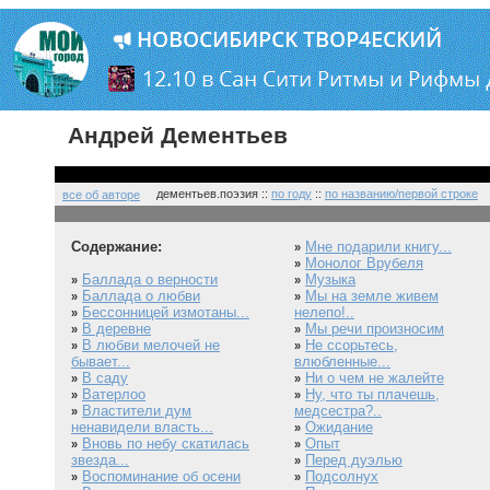
Андрей Дементьев
дементьев.поэзия ::
по году
::
по названию/первой строке
все об авторе
Содержание:
Мне подарили книгу...
»
Монолог Врубеля
»
Баллада о верности
Музыка
»
»
Баллада о любви
Мы на земле живем
»
»
Бессонницей измотаны...
нелепо!..
»
В деревне
Мы речи произносим
»
»
В любви мелочей не
Не ссорьтесь,
»
»
бывает...
влюбленные...
В саду
Ни о чем не жалейте
»
»
Ватерлоо
Ну, что ты плачешь,
»
»
Властители дум
медсестра?..
»
ненавидели власть...
Ожидание
»
Вновь по небу скатилась
Опыт
»
»
звезда...
Перед дуэлью
»
Воспоминание об осени
Подсолнух
»
»