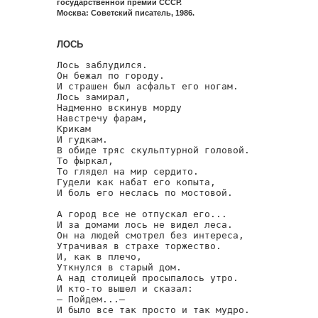
государственной премии СССР.
Москва: Советский писатель, 1986.
ЛОСЬ
Лось заблудился.

Он бежал по городу.

И страшен был асфальт его ногам.

Лось замирал,

Надменно вскинув морду

Навстречу фарам,

Крикам

И гудкам.

В обиде тряс скульптурной головой.

То фыркал,

То глядел на мир сердито.

Гудели как набат его копыта,

И боль его неслась по мостовой.

А город все не отпускал его...

И за домами лось не видел леса.

Он на людей смотрел без интереса,

Утрачивая в страхе торжество.

И, как в плечо,

Уткнулся в старый дом.

А над столицей просыпалось утро.

И кто-то вышел и сказал:

— Пойдем...—

И было все так просто и так мудро.
