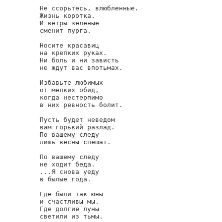
Не ссорьтесь, влюбленные.

Жизнь коротка.

И ветры зеленые

сменит пурга.

Носите красавиц

на крепких руках.

Ни боль и ни зависть

не ждут вас впотьмах.

Избавьте любимых

от мелких обид,

когда нестерпимо

в них ревность болит.

Пусть будет неведом

вам горький разлад.

По вашему следу

лишь весны спешат.

По вашему следу

не ходит беда.

...Я снова уеду

в былые года.

Где были так юны

и счастливы мы.

Где долгие луны

светили из тьмы.
