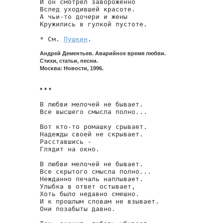
И он смотрел завороженно

Вслед уходившей красоте.

А чьи-то дочери и жены

Кружились в гулкой пустоте.

* См. 
Пушкин
.
Андрей Дементьев. Аварийное время любви.
Стихи, статьи, песни.
Москва: Новости, 1996.
* * *
В любви мелочей не бывает.

Все высшего смысла полно...

Вот кто-то ромашку срывает.

Надежды своей не скрывает.

Расставшись -

Глядит на окно.

В любви мелочей не бывает.

Все скрытого смысла полно...

Нежданно печаль наплывает.

Улыбка в ответ остывает,

Хоть было недавно смешно.

И к прошлым словам не взывает.

Они позабыты давно.
