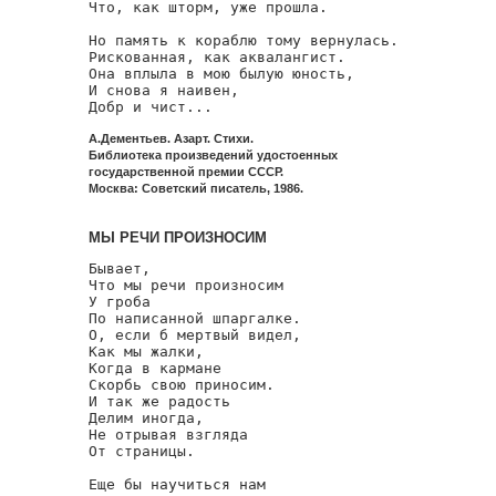
Что, как шторм, уже прошла.

Но память к кораблю тому вернулась.

Рискованная, как аквалангист.

Она вплыла в мою былую юность,

И снова я наивен,

Добр и чист...
А.Дементьев. Азарт. Стихи.
Библиотека произведений удостоенных
государственной премии СССР.
Москва: Советский писатель, 1986.
МЫ РЕЧИ ПРОИЗНОСИМ
Бывает,

Что мы речи произносим

У гроба

По написанной шпаргалке.

О, если б мертвый видел,

Как мы жалки,

Когда в кармане

Скорбь свою приносим.

И так же радость

Делим иногда,

Не отрывая взгляда

От страницы.

Еще бы научиться нам
