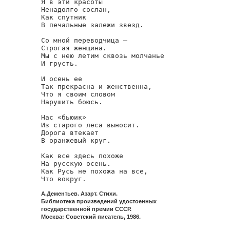
Я в эти красоты

Ненадолго сослан,

Как спутник

В печальные залежи звезд.

Со мной переводчица —

Строгая женщина.

Мы с нею летим сквозь молчанье

И грусть.

И осень ее

Так прекрасна и женственна,

Что я своим словом

Нарушить боюсь.

Нас «бьюик»

Из старого леса выносит.

Дорога втекает

В оранжевый круг.

Как все здесь похоже

На русскую осень.

Как Русь не похожа на все,

Что вокруг.
А.Дементьев. Азарт. Стихи.
Библиотека произведений удостоенных
государственной премии СССР.
Москва: Советский писатель, 1986.