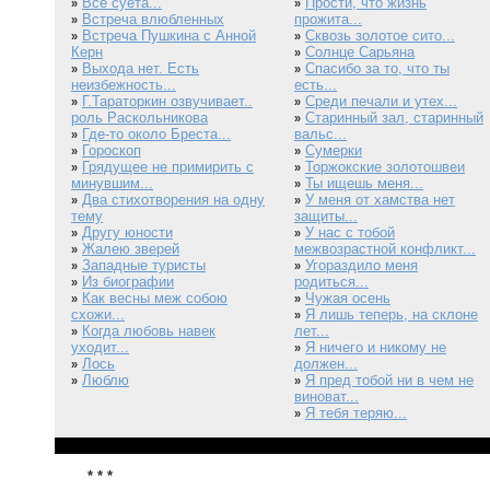
Все суета...
Прости, что жизнь
»
»
Встреча влюбленных
прожита...
»
Встреча Пушкина с Анной
Сквозь золотое сито...
»
»
Керн
Солнце Сарьяна
»
Выхода нет. Есть
Спасибо за то, что ты
»
»
неизбежность...
есть...
Г.Тараторкин озвучивает..
Среди печали и утех...
»
»
роль Раскольникова
Старинный зал, старинный
»
Где-то около Бреста...
вальс...
»
Гороскоп
Сумерки
»
»
Грядущее не примирить с
Торжокские золотошвеи
»
»
минувшим...
Ты ищешь меня...
»
Два стихотворения на одну
У меня от хамства нет
»
»
тему
защиты...
Другу юности
У нас с тобой
»
»
Жалею зверей
межвозрастной конфликт...
»
Западные туристы
Угораздило меня
»
»
Из биографии
родиться...
»
Как весны меж собою
Чужая осень
»
»
схожи...
Я лишь теперь, на склоне
»
Когда любовь навек
лет...
»
уходит...
Я ничего и никому не
»
Лось
должен...
»
Люблю
Я пред тобой ни в чем не
»
»
виноват...
Я тебя теряю...
»
* * *