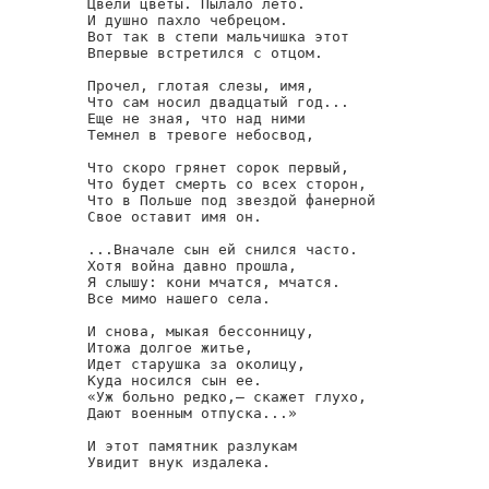
Цвели цветы. Пылало лето.

И душно пахло чебрецом.

Вот так в степи мальчишка этот

Впервые встретился с отцом.

Прочел, глотая слезы, имя,

Что сам носил двадцатый год...

Еще не зная, что над ними

Темнел в тревоге небосвод,

Что скоро грянет сорок первый,

Что будет смерть со всех сторон,

Что в Польше под звездой фанерной

Свое оставит имя он.

...Вначале сын ей снился часто.

Хотя война давно прошла,

Я слышу: кони мчатся, мчатся.

Все мимо нашего села.

И снова, мыкая бессонницу,

Итожа долгое житье,

Идет старушка за околицу,

Куда носился сын ее.

«Уж больно редко,— скажет глухо,

Дают военным отпуска...»

И этот памятник разлукам

Увидит внук издалека.