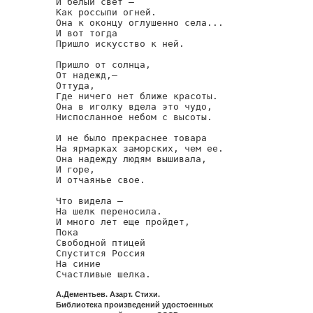
И белый свет —

Как россыпи огней.

Она к оконцу оглушенно села...

И вот тогда

Пришло искусство к ней.

Пришло от солнца,

От надежд,—

Оттуда,

Где ничего нет ближе красоты.

Она в иголку вдела это чудо,

Ниспосланное небом с высоты.

И не было прекраснее товара

На ярмарках заморских, чем ее.

Она надежду людям вышивала,

И горе,

И отчаянье свое.

Что видела —

На шелк переносила.

И много лет еще пройдет,

Пока

Свободной птицей

Спустится Россия

На синие

Счастливые шелка.
А.Дементьев. Азарт. Стихи.
Библиотека произведений удостоенных