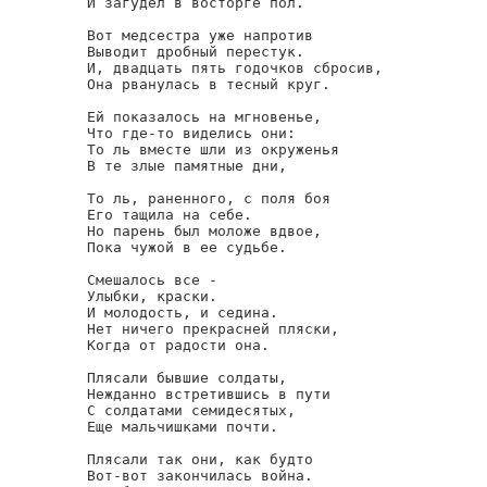
И загудел в восторге пол.

Вот медсестра уже напротив

Выводит дробный перестук.

И, двадцать пять годочков сбросив,

Она рванулась в тесный круг.

Ей показалось на мгновенье,

Что где-то виделись они:

То ль вместе шли из окруженья

В те злые памятные дни,

То ль, раненного, с поля боя

Его тащила на себе.

Но парень был моложе вдвое,

Пока чужой в ее судьбе.

Смешалось все -

Улыбки, краски.

И молодость, и седина.

Нет ничего прекрасней пляски,

Когда от радости она.

Плясали бывшие солдаты,

Нежданно встретившись в пути

С солдатами семидесятых,

Еще мальчишками почти.

Плясали так они, как будто

Вот-вот закончилась война.
