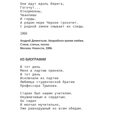
Они идут вдоль берега,

Гогочут...

Откормлены,

Чванливы

И горды.

А рядом море Черное грохочет.

С родной земли смывает их следы.
1966
Андрей Дементьев. Аварийное время любви.
Стихи, статьи, песни.
Москва: Новости, 1996.
ИЗ БИОГРАФИИ
В тот день

Меня в партию приняли.

В тот день

Исключали из партии

Любимца студенческой братии

Профессора Трынова.

Старик был нашим учителем.

Неуживчивым и сердитым.

Он сидел

И молчал мучительно,

Уже равнодушный ко всем обидам.
