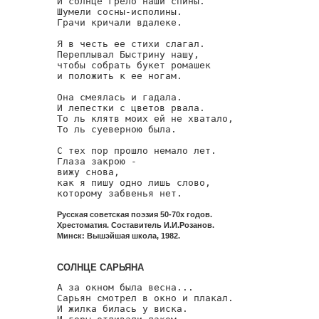
И солнце грело наши спины.

Шумели сосны-исполины.

Грачи кричали вдалеке.

Я в честь ее стихи слагал.

Переплывал Быстрину нашу,

чтобы собрать букет ромашек

и положить к ее ногам.

Она смеялась и гадала.

И лепестки с цветов рвала.

То ль клятв моих ей не хватало,

То ль суеверною была.

С тех пор прошло немало лет.

Глаза закрою -

вижу снова,

как я пишу одно лишь слово,

которому забвенья нет.
Русская советская поэзия 50-70х годов.
Хрестоматия. Составитель И.И.Розанов.
Минск: Вышэйшая школа, 1982.
СОЛНЦЕ САРЬЯНА
А за окном была весна...

Сарьян смотрел в окно и плакал.

И жилка билась у виска.
