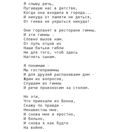
Я слышу речь,

Пугавшую нас в детстве,

Когда она входила в города...

И никуда от памяти не деться,

От гнева не укрыться никуда!

Они горланят в ресторане гимны.

И эти гимны -

Словно вызов нам.

От пуль отцов их

Наши батьки гибли

Не для того, чтоб здесь

Наглеть сынам.

Я понимаю -

Мы гостеприимны

И для друзей распахиваем дом -

Ждем их вопросов,

Слушаем их гимны

И речи произносим за столом.

Но эти,

Что приехали из Бонна,

Скажу по правде -

Ненавистны мне.

И снова мне и яростно,

И больно,

И снова я как будто

На войне.
