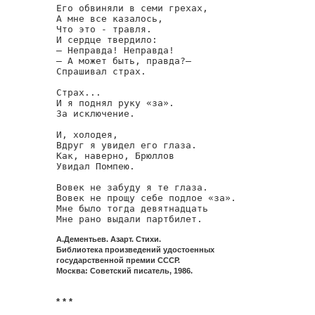
Его обвиняли в семи грехах,

А мне все казалось,

Что это - травля.

И сердце твердило:

— Неправда! Неправда!

— А может быть, правда?—

Спрашивал страх.

Страх...

И я поднял руку «за».

За исключение.

И, холодея,

Вдруг я увидел его глаза.

Как, наверно, Брюллов

Увидал Помпею.

Вовек не забуду я те глаза.

Вовек не прощу себе подлое «за».

Мне было тогда девятнадцать

Мне рано выдали партбилет.
А.Дементьев. Азарт. Стихи.
Библиотека произведений удостоенных
государственной премии СССР.
Москва: Советский писатель, 1986.
* * *