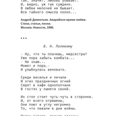
Так, значит, любовь убывает.

И, видно, уж так суждено.

В любви мелочей не бывает.

Все тайного смысла полно...
Андрей Дементьев. Аварийное время любви.
Стихи, статьи, песни.
Москва: Новости, 1996.
* * *
Б. Н. Полевому
- Ну, что ты плачешь, медсестра?

Уже пора забыть комбата...

- Не знаю...

Может и пора.-

И улыбнулась виновато.

Среди веселья и печали

И этих праздничных огней

Сидят в кафе однополчане

В гостях у памяти своей.

Их стол стоит чуть-чуть в сторонке.

И, от всего отрешены,

Они поют в углу негромко

То, что певали в дни войны.
