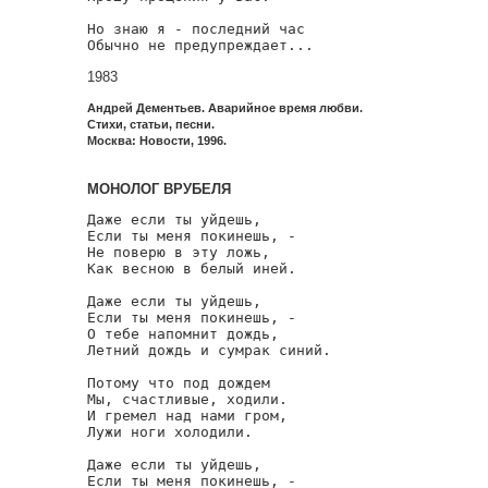
Но знаю я - последний час

Обычно не предупреждает...
1983
Андрей Дементьев. Аварийное время любви.
Стихи, статьи, песни.
Москва: Новости, 1996.
МОНОЛОГ ВРУБЕЛЯ
Даже если ты уйдешь,

Если ты меня покинешь, -

Не поверю в эту ложь,

Как весною в белый иней.

Даже если ты уйдешь,

Если ты меня покинешь, -

О тебе напомнит дождь,

Летний дождь и сумрак синий.

Потому что под дождем

Мы, счастливые, ходили.

И гремел над нами гром,

Лужи ноги холодили.

Даже если ты уйдешь,

Если ты меня покинешь, -
