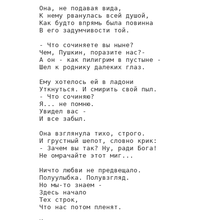
Она, не подавая вида,

К нему рванулась всей душой,

Как будто впрямь была повинна

В его задумчивости той.

- Что сочиняете вы ныне?

Чем, Пушкин, поразите нас?-

А он - как пилигрим в пустыне -

Шел к роднику далеких глаз.

Ему хотелось ей в ладони

Уткнуться. И смирить свой пыл.

- Что сочиняю?

Я... не помню.

Увидел вас -

И все забыл.

Она взглянула тихо, строго.

И грустный шепот, словно крик:

- Зачем вы так? Ну, ради Бога!

Не омрачайте этот миг...

Ничто любви не предвещало.

Полуулыбка. Полувзгляд.

Но мы-то знаем -

Здесь начало

Тех строк,

Что нас потом пленят.
