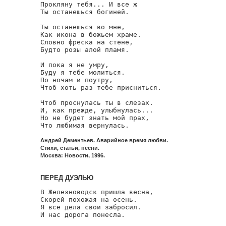
Прокляну тебя... И все ж

Ты останешься богиней.

Ты останешься во мне,

Как икона в божьем храме.

Словно фреска на стене,

Будто розы алой пламя.

И пока я не умру,

Буду я тебе молиться.

По ночам и поутру,

Чтоб хоть раз тебе присниться.

Чтоб проснулась ты в слезах.

И, как прежде, улыбнулась...

Но не будет знать мой прах,

Что любимая вернулась.
Андрей Дементьев. Аварийное время любви.
Стихи, статьи, песни.
Москва: Новости, 1996.
ПЕРЕД ДУЭЛЬЮ
В Железноводск пришла весна,

Скорей похожая на осень.

Я все дела свои забросил.

И нас дорога понесла.
