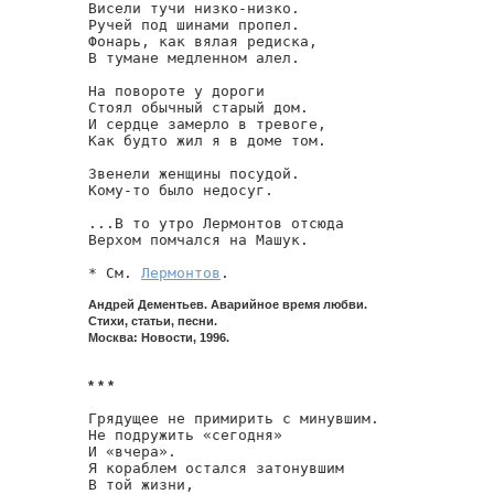
Висели тучи низко-низко.

Ручей под шинами пропел.

Фонарь, как вялая редиска,

В тумане медленном алел.

На повороте у дороги

Стоял обычный старый дом.

И сердце замерло в тревоге,

Как будто жил я в доме том.

Звенели женщины посудой.

Кому-то было недосуг.

...В то утро Лермонтов отсюда

Верхом помчался на Машук.

* См. 
Лермонтов
.
Андрей Дементьев. Аварийное время любви.
Стихи, статьи, песни.
Москва: Новости, 1996.
* * *
Грядущее не примирить с минувшим.

Не подружить «сегодня»

И «вчера».

Я кораблем остался затонувшим

В той жизни,
