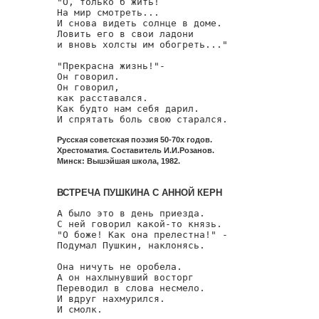
"О, только б жить!

На мир смотреть...

И снова видеть солнце в доме.

Ловить его в свои ладони

и вновь холсты им обогреть..."

"Прекрасна жизнь!"-

Он говорил.

Он говорил,

как расставался.

Как будто нам себя дарил.

И спрятать боль свою старался.
Русская советская поэзия 50-70х годов.
Хрестоматия. Составитель И.И.Розанов.
Минск: Вышэйшая школа, 1982.
ВСТРЕЧА ПУШКИНА С АННОЙ КЕРН
А было это в день приезда.

С ней говорил какой-то князь.

"О боже! Как она прелестна!" -

Подумал Пушкин, наклонясь.

Она ничуть не оробела.

А он нахлынувший восторг

Переводил в слова несмело.

И вдруг нахмурился.

И смолк.
