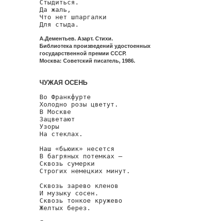
Стыдиться.

Да жаль,

Что нет шпаргалки

Для стыда.
А.Дементьев. Азарт. Стихи.
Библиотека произведений удостоенных
государственной премии СССР.
Москва: Советский писатель, 1986.
ЧУЖАЯ ОСЕНЬ
Во Франкфурте

Холодно розы цветут.

В Москве

Зацветают

Узоры

На стеклах.

Наш «бьюик» несется

В багряных потемках —

Сквозь сумерки

Строгих немецких минут.

Сквозь зарево кленов

И музыку сосен.

Сквозь тонкое кружево

Желтых берез.
