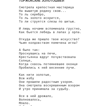
ТОРЖОКСКИЕ ЗОЛОТОШВЕИ
Смотрела крепостная мастерица

На вышитую родину свою...

То ль серебро,

То ль золото искрится,

То ли струятся слезы по шитью.

И лишь ночами вспоминала грустно,

Как бьется лебедь в лапах у орла.

Откуда же пришло твое искусство?

Чьим колдовством помечена игла?

А было так:

Проснувшись на печи,

Крестьянка вдруг почувствовала

Солнце,

Когда сквозь потемневшее оконце

Пробились к ней весенние лучи.

Как нити золотые,

Всю избу

Они прошили радостным узором.

Она смотрела воскрешенным взором

И утро принимала за судьбу.

Все в ней дрожало,

Волновалось,

Млело.
