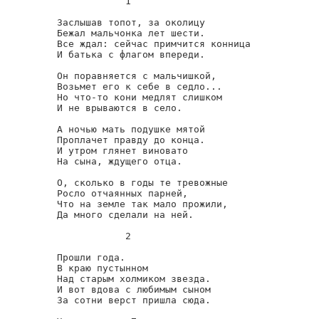
            1

Заслышав топот, за околицу

Бежал мальчонка лет шести.

Все ждал: сейчас примчится конница

И батька с флагом впереди.

Он поравняется с мальчишкой,

Возьмет его к себе в седло...

Но что-то кони медлят слишком

И не врываются в село.

А ночью мать подушке мятой

Проплачет правду до конца.

И утром глянет виновато

На сына, ждущего отца.

О, сколько в годы те тревожные

Росло отчаянных парней,

Что на земле так мало прожили,

Да много сделали на ней.

            2

Прошли года.

В краю пустынном

Над старым холмиком звезда.

И вот вдова с любимым сыном

За сотни верст пришла сюда.
