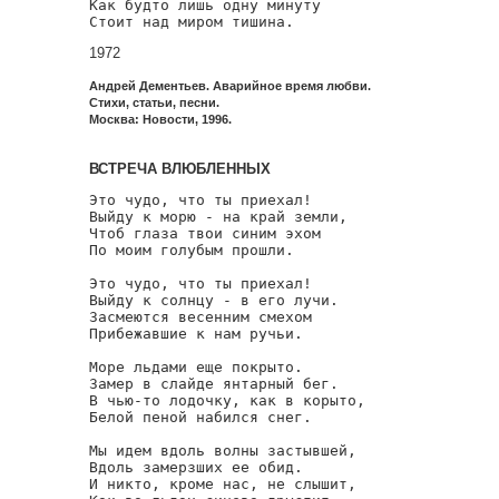
Как будто лишь одну минуту

Стоит над миром тишина.
1972
Андрей Дементьев. Аварийное время любви.
Стихи, статьи, песни.
Москва: Новости, 1996.
ВСТРЕЧА ВЛЮБЛЕННЫХ
Это чудо, что ты приехал!

Выйду к морю - на край земли,

Чтоб глаза твои синим эхом

По моим голубым прошли.

Это чудо, что ты приехал!

Выйду к солнцу - в его лучи.

Засмеются весенним смехом

Прибежавшие к нам ручьи.

Море льдами еще покрыто.

Замер в слайде янтарный бег.

В чью-то лодочку, как в корыто,

Белой пеной набился снег.

Мы идем вдоль волны застывшей,

Вдоль замерзших ее обид.

И никто, кроме нас, не слышит,
