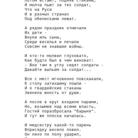
Потом встают, подняв стаканы,

И молча пьют за тех солдат,

Что на Руси

И в разных странах

Под обелисками лежат.

А рядом праздник отмечали

Их дети -

Внуки иль сыны,

Среди веселья и печали

Совсем не знавшие войны.

И кто-то молвил глуховато,

Как будто был в чем виноват:

- Вон там в углу сидят солдаты -

Давайте выпьем за солдат...

Все с мест мгновенно повскакали,

К столу затихшему пошли -

И о гвардейские стаканы

Звенела юность от души.

А после в круг входили парами,

Но, возымев над всеми власть,

Гостей поразбросала "барыня".

И тут же пляска началась.

И медсестру какой-то парень

Вприсядку весело повел.

Он лихо по полу ударил,
