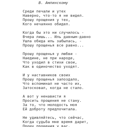
В. Амлинскому
Среди печали и утех

Наверно, что-то я не видел.

Прошу прощения у тех,

Кого нечаянно обидел.

Когда бы это ни случилось -

Вчера лишь... Иль давным-давно

Ушла обида иль забылась, -

Прошу прощенья все равно...

Прошу прощенья у любви -

Наедине, не при народе,

Что уходил в стихи свои,

Как в одиночество уходят.

И у наставников своих

Прошу прощенья запоздало,

Что вспоминал не часто их,

Затосковал, когда не стало.

А вот у ненависти я

Просить прощения не стану.

За то, что молодость моя

Ей доброту предпочитала.

Не удивляйтесь, что сейчас,

Когда судьба мне время дарит,

Прошу прощения у вас.
