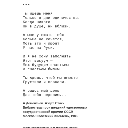
* * *
Ты ищешь меня

Только в дни одиночества.

Когда никого —

Ни в душе, ни вблизи.

А мне утешать тебя

Больше не хочется,

Хоть это и любят

У нас на Руси.

И я не хочу заполнять

Этот вакуум —

Меж будущим счастьем

И счастьем былым.

Ты ждешь, чтоб мы вместе

Грустили и плакали.

А радостный день

Для тебя неделим...
А.Дементьев. Азарт. Стихи.
Библиотека произведений удостоенных
государственной премии СССР.
Москва: Советский писатель, 1986.