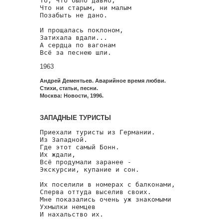
То, что было давно,

Что ни старым, ни малым

Позабыть не дано.

И прощалась поклоном,

Затихала вдали...

А сердца по вагонам

Всё за песнею шли.
1963
Андрей Дементьев. Аварийное время любви.
Стихи, статьи, песни.
Москва: Новости, 1996.
ЗАПАДНЫЕ ТУРИСТЫ
Приехали туристы из Германии.

Из Западной.

Где этот самый Бонн.

Их ждали,

Всё продумали заранее -

Экскурсии, купание и сон.

Их поселили в номерах с балконами,

Сперва оттуда выселив своих.

Мне показались очень уж знакомыми

Ухмылки немцев

И нахальство их.
