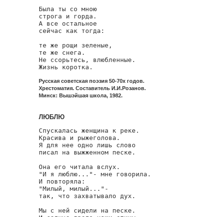
Была ты со мною

строга и горда.

А все остальное

сейчас как тогда:

те же рощи зеленые,

те же снега.

Не ссорьтесь, влюбленные.

Жизнь коротка.
Русская советская поэзия 50-70х годов.
Хрестоматия. Составитель И.И.Розанов.
Минск: Вышэйшая школа, 1982.
ЛЮБЛЮ
Спускалась женщина к реке.

Красива и рыжеголова.

Я для нее одно лишь слово

писал на выжженном песке.

Она его читала вслух.

"И я люблю..."- мне говорила.

И повторяла:

"Милый, милый..."-

так, что захватывало дух.

Мы с ней сидели на песке.
