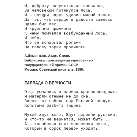
И, доброту почувствовав внезапно,

За человеком потянулся лось.

И в ноздри вдруг ударил милый запах,

Да так, что сердце в радости зашлось

Вдали был лес...

И крупными прыжками

К нему помчался возбужденный лось.

И небо,

Что он вспарывал рогами,

На голову зарею пролилось.
А.Дементьев. Азарт. Стихи.
Библиотека произведений удостоенных
государственной премии СССР.
Москва: Советский писатель, 1986.
БАЛЛАДА О ВЕРНОСТИ
Отцы умчались в шлемах краснозвездных.

И матерям отныне не до сна.

Звенит от сабель над Россией воздух.

Копытами разбита тишина.

Мужей ждут жены. Ждут деревни русские.

И кто-то не вернется, может быть...

А в колыбелях спят мальчишки русые,

Которым в сорок первом уходить.
