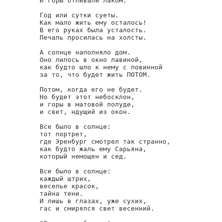
И горы отливали лаком.

Год или сутки суеты.

Как мало жить ему осталось!

В его руках была усталость.

Печаль просилась на холсты.

А солнце наполняло дом.

Оно лилось в окно лавиной,

как будто шло к нему с повинной

за то, что будет жить ПОТОМ.

Потом, когда его не будет.

Но будет этот небосклон,

и горы в матовой полуде,

и свет, ндущий из окон.

Все было в солнце:

тот портрет,

где Эренбург смотрел так странно,

как будто жаль ему Сарьяна,

который немощен и сед.

Все было в солнце:

каждый штрих,

веселье красок,

тайна тени.

И лишь в глазах, уже сухих,

гас и смирялся свет весенний.
