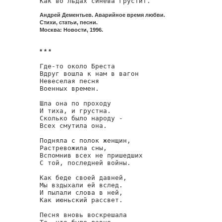
Как во льдах синева грустит.
Андрей Дементьев. Аварийное время любви.
Стихи, статьи, песни.
Москва: Новости, 1996.
* * *
Где-то около Бреста

Вдруг вошла к нам в вагон

Невеселая песня

Военных времен.

Шла она по проходу

И тиха, и грустна.

Сколько было народу -

Всех смутила она.

Подняла с полок женщин,

Растревожила сны,

Вспомнив всех не пришедших

С той, последней войны.

Как беде своей давней,

Мы вздыхали ей вслед.

И пылали слова в ней,

Как июньский рассвет.

Песня вновь воскрешала
