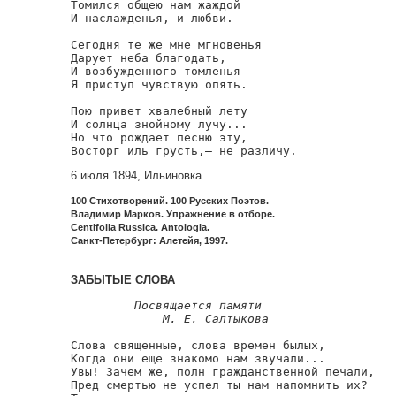
Томился общею нам жаждой

И наслажденья, и любви.

Сегодня те же мне мгновенья

Дарует неба благодать,

И возбужденного томленья

Я приступ чувствую опять.

Пою привет хвалебный лету

И солнца знойному лучу...

Но что рождает песню эту,

Восторг иль грусть,— не различу.
6 июля 1894, Ильиновка
100 Стихотворений. 100 Русских Поэтов.
Владимир Марков. Упражнение в отборе.
Centifolia Russica. Antologia.
Санкт-Петербург: Алетейя, 1997.
ЗАБЫТЫЕ СЛОВА
Посвящается памяти

             М. Е. Салтыкова
Слова священные, слова времен былых,

Когда они еще знакомо нам звучали...

Увы! Зачем же, полн гражданственной печали,

Пред смертью не успел ты нам напомнить их?
