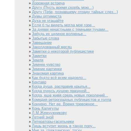
Дорожная встреча
»
Другу (Пусть время скорбь мою...)
»
Другу (Тебе, познавшему отраду тайных слез...)
»
Думы оптимиста
»
Духа не угашайте
»
Если б ты видеть могла мое горе...
»
За днями ненастными с темными тучами...
»
Забудь их шумное волненье...
»
Забытые слова
»
Завещание
»
Заколдованный месяц
»
Заметки о некоторой публицистике
»
Заметки
»
Земля
»
Зимнее чувство
»
Зимние картинки
»
Знакомая картина
»
Как будто всё всем надоело...
»
Кентавр
»
Когда душа, расправив крылья...
»
Когда очнусь душою праздной...
»
Когда, еще живя средь новых поколений...
»
Комедия ретроградных публицистов и толпа
»
Кончено. Нет ее. Время тревожное...
»
Конь Калигулы
»
Л.М.Жемчужникову
»
Летний зной
»
Литераторы-гасильники
»
Лишь вступит жизнь в такую пору...
»
Мне за `гражданскую` тоску...
»