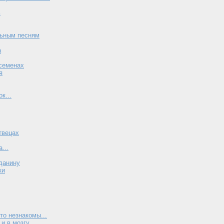
ь
ьным песням
а
 семенах
я
к...
твецах
...
данину
ки
то незнакомы...
и в мозгу...