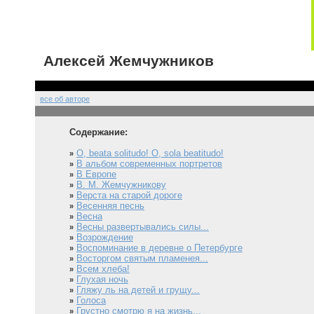
Алексей Жемчужников
все об авторе
Содержание:
O, beata solitudo! O, sola beatitudo!
»
В альбом современных портретов
»
В Европе
»
В. М. Жемчужникову
»
Верста на старой дороге
»
Весенняя песнь
»
Весна
»
Весны развертывались силы...
»
Возрождение
»
Воспоминание в деревне о Петербурге
»
Восторгом святым пламенея...
»
Всем хлеба!
»
Глухая ночь
»
Гляжу ль на детей и грущу...
»
Голоса
»
Грустно смотрю я на жизнь...
»