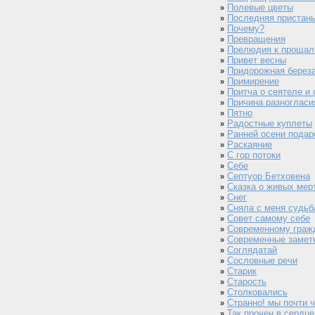
Полевые цветы
»
Последняя пристан
»
Почему?
»
Превращения
»
Прелюдия к прощал
»
Привет весны
»
Придорожная берез
»
Примирение
»
Притча о сеятеле и
»
Причина разногласи
»
Пятно
»
Радостные куплеты
»
Ранней осени подаро
»
Раскаяние
»
С гор потоки
»
Себе
»
Септуор Бетховена
»
Сказка о живых мер
»
Снег
»
Сняла с меня судьба
»
Совет самому себе
»
Современному граж
»
Современные замет
»
Соглядатай
»
Сословные речи
»
Старик
»
Старость
»
Столковались
»
Странно! мы почти ч
»
Так прочен в сердце 
»