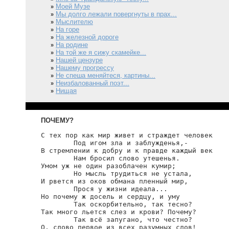
Моей Музе
»
Мы долго лежали повергнуты в прах...
»
Мыслителю
»
На горе
»
На железной дороге
»
На родине
»
На той же я сижу скамейке...
»
Нашей цензуре
»
Нашему прогрессу
»
Не спеша меняйтеся, картины...
»
Неизбалованный поэт...
»
Нищая
»
ПОЧЕМУ?
С тех пор как мир живет и страждет человек

        Под игом зла и заблужденья,-

В стремлении к добру и к правде каждый век

        Нам бросил слово утешенья.

Умом уж не один разоблачен кумир;

        Но мысль трудиться не устала,

И рвется из оков обмана пленный мир,

        Прося у жизни идеала...

Но почему ж досель и сердцу, и уму

        Так оскорбительно, так тесно?

Так много льется слез и крови? Почему?

        Так всё запугано, что честно?

О, слово первое из всех разумных слов!
