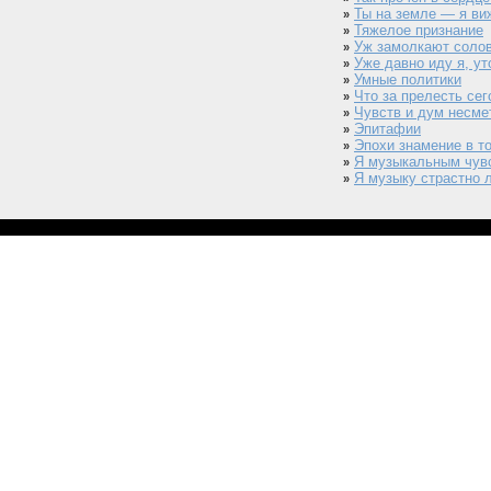
Ты на земле — я вижу
»
Тяжелое признание
»
Уж замолкают солов
»
Уже давно иду я, ут
»
Умные политики
»
Что за прелесть сег
»
Чувств и дум несмет
»
Эпитафии
»
Эпохи знамение в то
»
Я музыкальным чувс
»
Я музыку страстно 
»