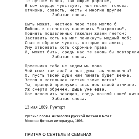
Те лучшие слова, так людям дорогие,

В ком сердце чувствует, чья мыслит голова:

Отчизна, совесть, честь и многие другие

           Забытые слова.

Быть может, честное перо твое могло б

Любовь к отечеству напомнить "патриотам",

Поднять подавленных тяжелым жизни гнетом;

Заставить хоть на миг поникнуть медный лоб;

Спасти обрывки чувств, которые остались;

Уму отвоевать хоть скромные права;

И, может быть, средь нас те вновь бы повторяли
           Забытые слова.

Преемника тебе не видим мы пока.

Чей смех так зол? и чья душа так человечна?

О, пусть твоей души нам память будет вечна,

Земля ж могильная костям твоим легка!

Ты, правдой прослужив весь век своей отчизне,

Уж смерти обречен, дыша уже едва,

Нам вспомнить завещал, средь пошлой нашей жизн
           Забытые слова.
13 мая 1889, Рунторт
Русские поэты. Антология русской поэзии в 6-ти т.
Москва: Детская литература, 1996.
ПРИТЧА О СЕЯТЕЛЕ И СЕМЕНАХ