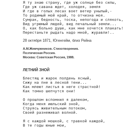
Я ту знаю страну, где уж солнце без силы,

Где уж савана ждет, холодея, земля

И где в голых лесах воет ветер унылый,-

То родимый мой край, то отчизна моя.

Сумрак, бедность, тоска, непогода и слякоть,

Вид угрюмый людей, вид печальный земли...

О, как больно душе, как мне хочется плакать!

Перестаньте рыдать надо мной, журавли!..
28 октября 1871, Югенгейм, близ Рейна
А.М.Жемчужников. Стихотворения.
Поэтическая Россия.
Москва: Советская Россия, 1988.
ЛЕТНИЙ ЗНОЙ
Блестящ и жарок полдень ясный,

Сижу на пне в лесной тени...

Как млеют листья в неге страстной!

Как томно шепчутся они!

О прошлом вспомнил я далеком,

Когда меня июльский зной,

Струясь живительным потоком,

Своей разнеживал волной.

Я с каждой мошкой, с травкой каждой,

В те годы юные мои,
