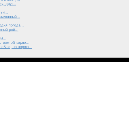
, друг...
ьи...
омленный...
одня погода!..
ный рой...
м...
твом обладаю...
люблю, но порою...