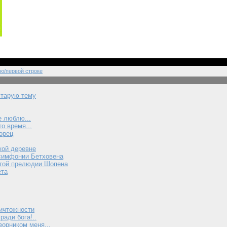
ю/первой строке
старую тему
е люблю...
то время...
орец
кой деревне
симфонии Бетховена
атой прелюдии Шопена
ета
ичтожности
ради бога!..
ворником меня...