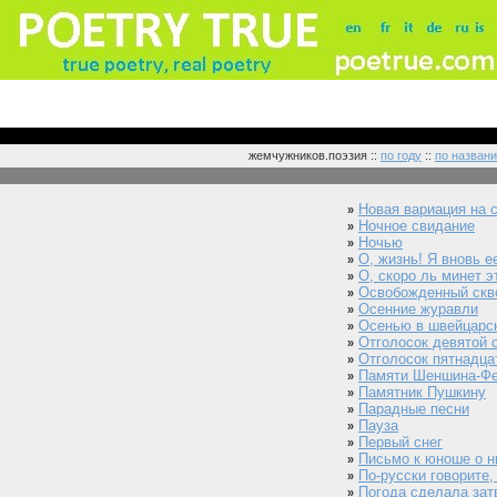
жемчужников.поэзия ::
по году
::
по названи
Новая вариация на 
»
Ночное свидание
»
Ночью
»
О, жизнь! Я вновь е
»
О, скоро ль минет э
»
Освобожденный скв
»
Осенние журавли
»
Осенью в швейцарс
»
Отголосок девятой 
»
Отголосок пятнадц
»
Памяти Шеншина-Ф
»
Памятник Пушкину
»
Парадные песни
»
Пауза
»
Первый снег
»
Письмо к юноше о н
»
По-русски говорите, 
»
Погода сделала зат
»