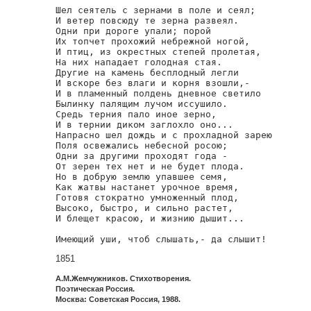
Шел сеятель с зернами в поле и сеял;

И ветер повсюду те зерна развеял.

Одни при дороге упали; порой

Их топчет прохожий небрежной ногой,

И птиц, из окрестных степей пролетая,

На них нападает голодная стая.

Другие на камень бесплодный легли

И вскоре без влаги и корня взошли,-

И в пламенный полдень дневное светило

Былинку палящим лучом иссушило.

Средь терния пало иное зерно,

И в тернии диком заглохло оно...

Напрасно шел дождь и с прохладной зарею

Поля освежались небесной росою;

Одни за другими проходят года -

От зерен тех нет и не будет плода.

Но в добрую землю упавшее семя,

Как жатвы настанет урочное время,

Готовя стократно умноженный плод,

Высоко, быстро, и сильно растет,

И блещет красою, и жизнию дышит...

Имеющий уши, чтоб слышать,- да слышит!
1851
А.М.Жемчужников. Стихотворения.
Поэтическая Россия.
Москва: Советская Россия, 1988.