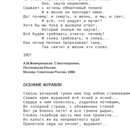
        Оно, звуча неумолимо,

Срывает с истины обманчивый покров

        И в жизни не проходит мимо.

Да! почему: и смерть, и жизнь, и мы, и свет,

        И всё, что радует и мучит?

Хотя бы мы пока и вызвали ответ,

        Который знанью не научит,-

Всё будем требовать ответа: почему?

        И снова требовать, и снова...

Как ночью молния прорезывает тьму,

        Так светит в жизни это слово.
1857
А.М.Жемчужников. Стихотворения.
Поэтическая Россия.
Москва: Советская Россия, 1988.
ОСЕННИЕ ЖУРАВЛИ
Сквозь вечерний туман мне под небом стемневшим

Слышен крик журавлей всё ясней и ясней...

Сердце к ним понеслось, издалёка летевшим,

Из холодной страны, с обнаженных степей.

Вот уж близко летят и все громче рыдая,

Словно скорбную весть мне они принесли...

Из какого же вы неприветного края

Прилетели сюда на ночлег, журавли?..
