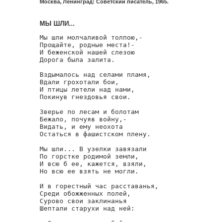
Москва, Ленинград: Советский писатель, 1965.
МЫ ШЛИ...
Мы шли молчаливой толпою,-

Прощайте, родные места!-

И беженской нашей слезою

Дорога была залита.

Вздымалось над селами пламя,

Вдали грохотали бои,

И птицы летели над нами,

Покинув гнездовья свои.

Зверье по лесам и болотам

Бежало, почуяв войну,-

Видать, и ему неохота

Остаться в фашистском плену.

Мы шли... В узелки завязали

По горстке родимой земли,

И всю б ее, кажется, взяли,

Но всю ее взять не могли.

И в горестный час расставанья,

Среди обожженных полей,

Сурово свои заклинанья

Шептали старухи над ней:
