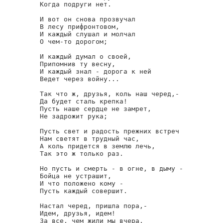
Когда подруги нет.

И вот он снова прозвучал

В лесу прифронтовом,

И каждый слушал и молчал

О чем-то дорогом;

И каждый думал о своей,

Припомнив ту весну,

И каждый знал - дорога к ней

Ведет через войну...

Так что ж, друзья, коль наш черед,-

Да будет сталь крепка!

Пусть наше сердце не замрет,

Не задрожит рука;

Пусть свет и радость прежних встреч

Нам светят в трудный час,

А коль придется в землю лечь,

Так это ж только раз.

Но пусть и смерть - в огне, в дыму -

Бойца не устрашит,

И что положено кому -

Пусть каждый совершит.

Настал черед, пришла пора,-

Идем, друзья, идем!

За все, чем жили мы вчера,
