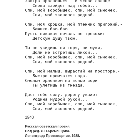
Завтра проснешься - и ясное солнце

   Снова взойдет над тобой...

Спи, мой воробышек, спи, мой сыночек,

   Спи, мой звоночек родной.

Спи, моя крошка, мой птенчик пригожий,-

   Баюшки-баю-баю.

Пусть никакая печаль не тревожит

   Детскую душу твою.

Ты не увидишь ни горя, ни муки,

   Доли не встретишь лихой...

Спи, мой воробышек, спи, мой сыночек.

   Спи, мой звоночек родной.

Спи, мой малыш, вырастай на просторе,-

   Быстро промчатся года.

Смелым орленком на ясные зори

   Ты улетишь из гнезда.

Даст тебе силу, дорогу укажет

   Родина мудрой рукой...

Спи, мой воробышек, спи, мой сыночек,

   Спи, мой звоночек родной.
1940
Русская советская поэзия.
Под ред. Л.П.Кременцова.
Ленинград: Просвещение, 1988.