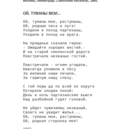
Москва, Ленинград: Советский писатель, 1965.
ОЙ, ТУМАНЫ МОИ...
Ой, туманы мои, растуманы,

Ой, родные леса и луга!

Уходили в поход партизаны,

Уходили в поход на врага.

На прощанье сказали герои:

- Ожидайте хороших вестей.-

И на старой смоленской дороге

Повстречали незваных гостей.

Повстречали - огнем угощали,

Навсегда уложили в лесу

За великие наши печали,

За горючую нашу слезу.

С той поры да по всей по округе

Потеряли злодеи покой:

День и ночь партизанские вьюги

Над разбойной гудят головой.

Не уйдет чужеземец незваный,

Своего не увидит жилья...

Ой, туманы мои, растуманы,

Ой, родная сторонка моя!