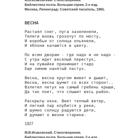
М.В.Исаковский. Стихотворения.
Библиотека поэта. Большая серия. 2-е изд.
Москва, Ленинград: Советский писатель, 1965.
ВЕСНА
Растаял снег, луга зазеленели,

Телеги вновь грохочут по мосту,

И воробьи от солнца опьянели,

И яблони качаются в цвету.

По всем дворам - где надо и не надо -

С утра идет веселый перестук,

И на лужайке принимает стадо

Еще зимою нанятый пастух.

Весна, весна кругом живет и дышит,

Весна, весна шумит со всех сторон!..

Взлетел петух на самый гребень крыши,

Да так поет, что слышит весь район.

Раскрыты окна. Веет теплый ветер,

И легкий пар клубится у реки,

И шумно солнцу радуются дети,

И думают о жизни старики.
1927
М.В.Исаковский. Стихотворения.
Библиотека поэта. Большая серия. 2-е изд.