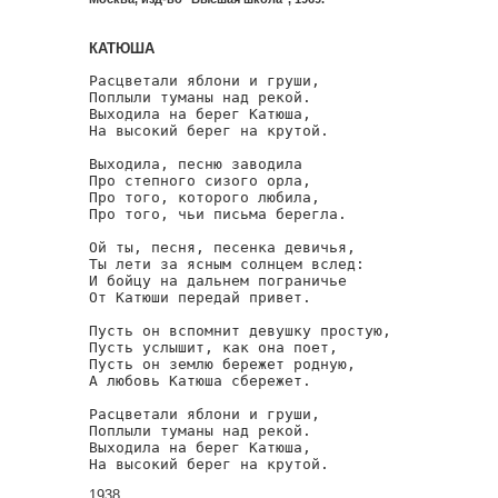
КАТЮША
Расцветали яблони и груши,

Поплыли туманы над рекой.

Выходила на берег Катюша,

На высокий берег на крутой.

Выходила, песню заводила

Про степного сизого орла,

Про того, которого любила,

Про того, чьи письма берегла.

Ой ты, песня, песенка девичья,

Ты лети за ясным солнцем вслед:

И бойцу на дальнем пограничье

От Катюши передай привет.

Пусть он вспомнит девушку простую,

Пусть услышит, как она поет,

Пусть он землю бережет родную,

А любовь Катюша сбережет.

Расцветали яблони и груши,

Поплыли туманы над рекой.

Выходила на берег Катюша,

На высокий берег на крутой. 
1938