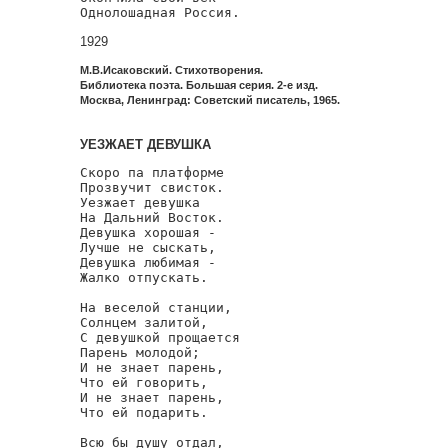
Однолошадная Россия.
1929
М.В.Исаковский. Стихотворения.
Библиотека поэта. Большая серия. 2-е изд.
Москва, Ленинград: Советский писатель, 1965.
УЕЗЖАЕТ ДЕВУШКА
Скоро па платформе

Прозвучит свисток.

Уезжает девушка

На Дальний Восток.

Девушка хорошая -

Лучше не сыскать,

Девушка любимая -

Жалко отпускать.

На веселой станции,

Солнцем залитой,

С девушкой прощается

Парень молодой;

И не знает парень,

Что ей говорить,

И не знает парень,

Что ей подарить.

Всю бы душу отдал,
