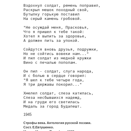
Вздохнул солдат, ремень поправил,

Раскрыл мешок походный свой,

Бутылку горькую поставил

На серый камень гробовой.

"Не осуждай меня, Прасковья,

Что я пришел к тебе такой:

Хотел я выпить за здоровье,

А должен пить за упокой.

Сойдутся вновь друзья, подружки,

Но не сойтись вовеки нам..."

И пил солдат из медной кружки

Вино с печалью пополам.

Он пил - солдат, слуга народа,

И с болью в сердце говорил:

"Я шел к тебе четыре года,

Я три державы покорил..."

Хмелел солдат, слеза катилась,

Слеза несбывшихся надежд,

И на груди его светилась

Медаль за город Будапешт.
1945
Строфы века. Антология русской поэзии.
Сост. Е.Евтушенко.