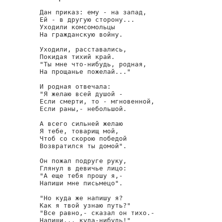
Дан приказ: ему - на запад,

Ей - в другую сторону...

Уходили комсомольцы

На гражданскую войну.

Уходили, расставались,

Покидая тихий край.

"Ты мне что-нибудь, родная,

На прощанье пожелай..."

И родная отвечала:

"Я желаю всей душой -

Если смерти, то - мгновенной,

Если раны,- небольшой.

А всего сильней желаю

Я тебе, товарищ мой,

Чтоб со скорою победой

Возвратился ты домой".

Он пожал подруге руку,

Глянул в девичье лицо:

"А еще тебя прошу я,-

Напиши мне письмецо".

"Но куда же напишу я?

Как я твой узнаю путь?"

"Все равно,- сказал он тихо.-

Напиши... куда-нибудь!"