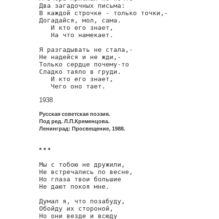
Два загадочных письма:

В каждой строчке - только точки,-

Догадайся, мол, сама.

   И кто его знает,

   На что намекает.

Я разгадывать не стала,-

Не надейся и не жди,-

Только сердце почему-то

Сладко таяло в груди.

   И кто его знает,

   Чего оно тает.
1938
Русская советская поэзия.
Под ред. Л.П.Кременцова.
Ленинград: Просвещение, 1988.
* * *
Мы с тобою не дружили,

Не встречались по весне,

Но глаза твои большие

Не дают покоя мне.

Думал я, что позабуду,

Обойду их стороной,

Но они везде и всюду
