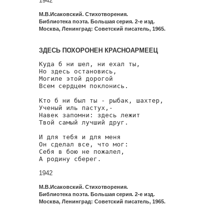
1942
М.В.Исаковский. Стихотворения.
Библиотека поэта. Большая серия. 2-е изд.
Москва, Ленинград: Советский писатель, 1965.
ЗДЕСЬ ПОХОРОНЕН КРАСНОАРМЕЕЦ
Куда б ни шел, ни ехал ты,

Но здесь остановись,

Могиле этой дорогой

Всем сердцем поклонись.

Кто б ни был ты - рыбак, шахтер,

Ученый иль пастух,-

Навек запомни: здесь лежит

Твой самый лучший друг.

И для тебя и для меня

Он сделал все, что мог:

Себя в бою не пожалел,

А родину сберег.
1942
М.В.Исаковский. Стихотворения.
Библиотека поэта. Большая серия. 2-е изд.
Москва, Ленинград: Советский писатель, 1965.