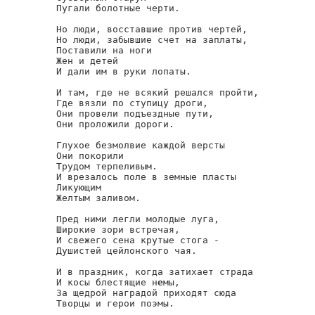
Пугали болотные черти.

Но люди, восставшие против чертей,

Но люди, забывшие счет на заплаты,

Поставили на ноги

Жен и детей

И дали им в руки лопаты.

И там, где не всякий решался пройти,

Где вязли по ступицу дроги,

Они провели подъездные пути,

Они проложили дороги.

Глухое безмолвие каждой версты

Они покорили

Трудом терпеливым.

И врезалось поле в земные пласты

Ликующим

Желтым заливом.

Пред ними легли молодые луга,

Широкие зори встречая,

И свежего сена крутые стога -

Душистей цейлонского чая.

И в праздник, когда затихает страда

И косы блестящие н
е
мы,

За щедрой наградой приходят сюда

Творцы и герои поэмы.
