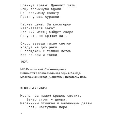
Блекнут травы. Дремлют хаты.

Рощи вспыхнули вдали.

По незримому канату

Протянулись журавли.

Гаснет день. За косогором

Разливается закат.

Звонкий месяц выйдет скоро

Погулять по крышам хат.

Скоро звезды тихим светом

Упадут на дно реки.

Я прощаюсь с теплым летом

Без печали и тоски.
1925
М.В.Исаковский. Стихотворения.
Библиотека поэта. Большая серия. 2-е изд.
Москва, Ленинград: Советский писатель, 1965.
КОЛЫБЕЛЬНАЯ
Месяц над нашею крышею светит,

   Вечер стоит у двора.

Маленьким птичкам и маленьким детям

   Спать наступила пора.
