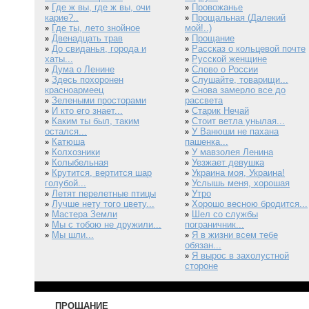
Где ж вы, где ж вы, очи
Провожанье
»
»
карие?..
Прощальная (Далекий
»
Где ты, лето знойное
мой!..)
»
Двенадцать трав
Прощание
»
»
До свиданья, города и
Рассказ о кольцевой почте
»
»
хаты...
Русской женщине
»
Дума о Ленине
Слово о России
»
»
Здесь похоронен
Слушайте, товарищи...
»
»
красноармеец
Снова замерло все до
»
Зелеными просторами
рассвета
»
И кто его знает...
Старик Нечай
»
»
Каким ты был, таким
Стоит ветла унылая...
»
»
остался...
У Ванюши не пахана
»
Катюша
пашенка...
»
Колхозники
У мавзолея Ленина
»
»
Колыбельная
Уезжает девушка
»
»
Крутится, вертится шар
Украина моя, Украина!
»
»
голубой...
Услышь меня, хорошая
»
Летят перелетные птицы
Утро
»
»
Лучше нету того цвету...
Хорошо весною бродится...
»
»
Мастера Земли
Шел со службы
»
»
Мы с тобою не дружили...
пограничник...
»
Мы шли...
Я в жизни всем тебе
»
»
обязан...
Я вырос в захолустной
»
стороне
ПРОЩАНИЕ