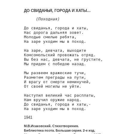
ДО СВИДАНЬЯ, ГОРОДА И ХАТЫ...
(Походная)
До свиданья, города и хаты,

Нас дорога дальняя зовет.

Молодые смелые ребята,

На заре уходим мы в поход.

На заре, девчата, выходите

Комсомольский провожать отряд.

Вы без нас, девчата, не грустите,

Мы придем с победою назад.

Мы развеем вражеские тучи,

Разметем преграды на пути,

И врагу от смерти неминучей,

От своей могилы не уйти.

Наступил великий час расплаты,

Нам вручил оружие народ.

До свиданья, города и хаты,-

На заре уходим мы в поход.
1941
М.В.Исаковский. Стихотворения.
Библиотека поэта. Большая серия. 2-е изд.