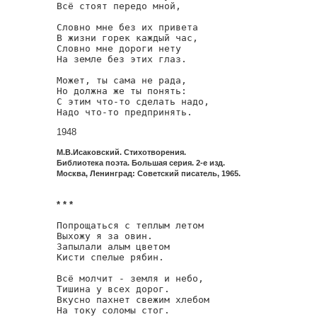
Всё стоят передо мной,

Словно мне без их привета

В жизни горек каждый час,

Словно мне дороги нету

На земле без этих глаз.

Может, ты сама не рада,

Но должна же ты понять:

С этим что-то сделать надо,

Надо что-то предпринять.
1948
М.В.Исаковский. Стихотворения.
Библиотека поэта. Большая серия. 2-е изд.
Москва, Ленинград: Советский писатель, 1965.
* * *
Попрощаться с теплым летом

Выхожу я за овин.

Запылали алым цветом

Кисти спелые рябин.

Всё молчит - земля и небо,

Тишина у всех дорог.

Вкусно пахнет свежим хлебом

На току соломы стог.
