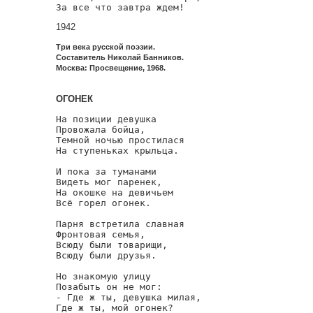
За все что завтра ждем!
1942
Три века русской поэзии.
Составитель Николай Банников.
Москва: Просвещение, 1968.
ОГОНЕК
На позиции девушка

Провожала бойца,

Темной ночью простилася

На ступеньках крыльца.

И пока за туманами

Видеть мог паренек,

На окошке на девичьем

Всё горел огонек.

Парня встретила славная

Фронтовая семья,

Всюду были товарищи,

Всюду были друзья.

Но знакомую улицу

Позабыть он не мог:

- Где ж ты, девушка милая,

Где ж ты, мой огонек?
