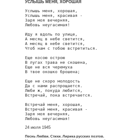
УСЛЫШЬ МЕНЯ, ХОРОШАЯ
Услышь меня, хорошая,

Услышь меня, красивая -

Заря моя вечерняя,

Любовь неугасимая!

Иду я вдоль по улице,

А месяц в небе светится,

А месяц в небе светится,

Чтоб нам с тобою встретиться.

Еще косою острою

В лугах трава не скошена,

Еще не вся черемуха

В твое окошко брошена;

Еще не скоро молодость

Да с нами распрощается.

Люби ж, покуда любится,

Встречай, пока встречается.

Встречай меня, хорошая,

Встречай меня, красивая -

Заря моя вечерняя,

Любовь неугасимая!
24 июля 1945
Песнь Любви. Стихи. Лирика русских поэтов.