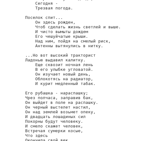
    Сегодня -

    Трезвая погода.

Поселок спит...

    Он здесь рожден,

    Чтоб сделать жизнь светлей и выше.

    И чисто вымыты дождем

    Его чешуйчатые крыши.

    Над ним, пойдя на смелый риск,

    Антенны вытянулись в нитку.

...Но вот высокий тракторист

Ладонью выдавил калитку.

    Еще сквозит ночная лень

    В его улыбке угловатой.

    Он изучает новый день,

    Облокотясь на радиатор,

    И курит медленный табак.

Его рубашка - нараспашку;

Чрез полчаса, заправив бак,

Он выйдет в поле на распашку.

Он черный выстелет настил,

Он над землей возьмет опеку,

И двадцать лошадиных сил

Покорны будут человеку.

И смело скажет человек,

Встречая сумерки косые,

Что здесь

Окончила свой век
