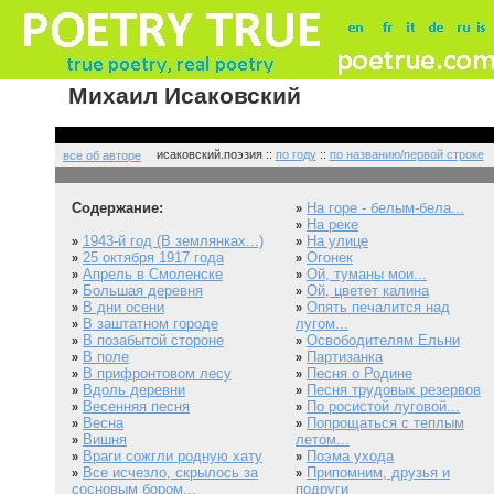
Михаил Исаковский
исаковский.поэзия ::
по году
::
по названию/первой строке
все об авторе
Содержание:
На горе - белым-бела...
»
На реке
»
1943-й год (В землянках...)
На улице
»
»
25 октября 1917 года
Огонек
»
»
Апрель в Смоленске
Ой, туманы мои...
»
»
Большая деревня
Ой, цветет калина
»
»
В дни осени
Опять печалится над
»
»
В заштатном городе
лугом...
»
В позабытой стороне
Освободителям Ельни
»
»
В поле
Партизанка
»
»
В прифронтовом лесу
Песня о Родине
»
»
Вдоль деревни
Песня трудовых резервов
»
»
Весенняя песня
По росистой луговой...
»
»
Весна
Попрощаться с теплым
»
»
Вишня
летом...
»
Враги сожгли родную хату
Поэма ухода
»
»
Все исчезло, скрылось за
Припомним, друзья и
»
»
сосновым бором...
подруги