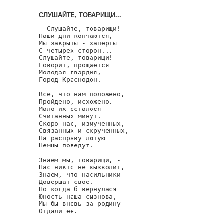
СЛУШАЙТЕ, ТОВАРИЩИ...
- Слушайте, товарищи!

Наши дни кончаются,

Мы закрыты - заперты

С четырех сторон...

Слушайте, товарищи!

Говорит, прощается

Молодая гвардия,

Город Краснодон.

Все, что нам положено,

Пройдено, исхожено.

Мало их осталося -

Считанных минут.

Скоро нас, измученных,

Связанных и скрученных,

На расправу лютую

Немцы поведут.

Знаем мы, товарищи, -

Нас никто не вызволит,

Знаем, что насильники

Довершат свое,

Но когда б вернулася

Юность наша сызнова,

Мы бы вновь за родину

Отдали ее.
