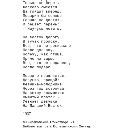
Только не берет,

Ласково смеется

Да глядит вперед.

Подарил бы солнце -

Солнца не достать.

И решает парень:

- Научусь летать.

На восток дорогу

В тучах проложу,

Все, что не досказано,

После доскажу.

Полечу, как птица,

Прямо на зарю,

Все, что не подарено,

После подарю.

Поезд отправляется,-

Девушка, прощай!

Летчика-молодчика

Через год встречай.

На ветру колышется

Вышитый платок.-

Уезжает девушка

На Дальний Восток.
1937
М.В.Исаковский. Стихотворения.
Библиотека поэта. Большая серия. 2-е изд.