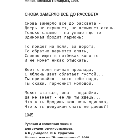
Минск, Москва: Полифакт, 1995.
СНОВА ЗАМЕРЛО ВСЁ ДО РАССВЕТА
Снова замерло всё до рассвета -

Дверь не скрипнет, не вспыхнет огонь.

Только слышно - на улице где-то

Одинокая бродит гармонь:

То пойдёт на поля, за ворота,

То обратно вернется опять,

Словно ищет в потёмках кого-то

И не может никак отыскать.

Веет с поля ночная прохлада,

С яблонь цвет облетает густой...

Ты признайся - кого тебе надо,

Ты скажи, гармонист молодой.

Может статься, она - недалёко,

Да не знает - её ли ты ждёшь...

Что ж ты бродишь всю ночь одиноко,

Что ж ты девушкам спать не даёшь?!
1945
Русская и советская поэзия
для студентов-иностранцев.
А.К.Демидова, И.А. Рудакова.
Москва, изд-во "Высшая школа", 1969.