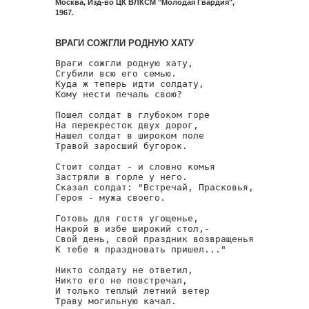
Москва, Изд-во ЦК ВЛКСМ "Молодая Гвардия",
1967.
ВРАГИ СОЖГЛИ РОДНУЮ ХАТУ
Враги сожгли родную хату,

Сгубили всю его семью.

Куда ж теперь идти солдату,

Кому нести печаль свою?

Пошел солдат в глубоком горе

На перекресток двух дорог,

Нашел солдат в широком поле

Травой заросший бугорок.

Стоит солдат - и словно комья

Застряли в горле у него.

Сказал солдат: "Встречай, Прасковья,

Героя - мужа своего.

Готовь для гостя угощенье,

Накрой в избе широкий стол,-

Свой день, свой праздник возвращенья

К тебе я праздновать пришел..."

Никто солдату не ответил,

Никто его не повстречал,

И только теплый летний ветер

Траву могильную качал.
