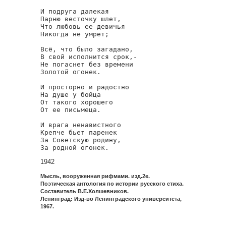
И подруга далекая

Парню весточку шлет,

Что любовь ее девичья

Никогда не умрет;

Всё, что было загадано,

В свой исполнится срок,-

Не погаснет без времени

Золотой огонек.

И просторно и радостно

На душе у бойца

От такого хорошего

От ее письмеца.

И врага ненавистного

Крепче бьет паренек

За Советскую родину,

За родной огонек.
1942
Мысль, вооруженная рифмами. изд.2е.
Поэтическая антология по истории русского стиха.
Составитель В.Е.Холшевников.
Ленинград: Изд-во Ленинградского университета,
1967.