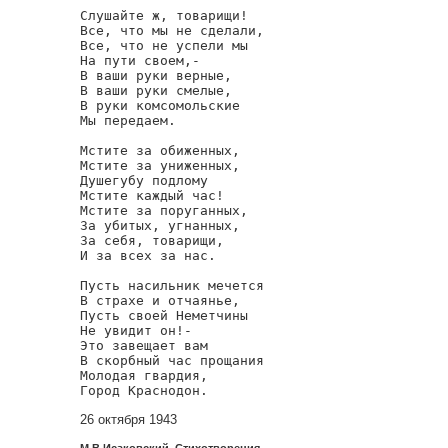
Слушайте ж, товарищи!

Все, что мы не сделали,

Все, что не успели мы

На пути своем,-

В ваши руки верные,

В ваши руки смелые,

В руки комсомольские

Мы передаем.

Мстите за обиженных,

Мстите за униженных,

Душегубу подлому

Мстите каждый час!

Мстите за поруганных,

За убитых, угнанных,

За себя, товарищи,

И за всех за нас.

Пусть насильник мечется

В страхе и отчаянье,

Пусть своей Неметчины

Не увидит он!-

Это завещает вам

В скорбный час прощания

Молодая гвардия,

Город Краснодон.
26 октября 1943