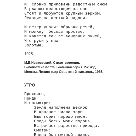
И, словно прикованы радостным сном,

В ржаном шелестящем затопе

Стоят и любуются крупным зерном,

Лежащим на жесткой ладони.

И ветер уносит обрывки речей,

И молкнут беседы простые.

И кажется так от вечерних лучей,

Что руки у них -

Золотые.
1928
М.В.Исаковский. Стихотворения.
Библиотека поэта. Большая серия. 2-е изд.
Москва, Ленинград: Советский писатель, 1965.
УТРО
Проснись,

Приди

И посмотри:

    Земля наполнена весною

    И красное число зари

    Еще горит передо мною.

    Следы босых моих подошв

    Встречает радостно природа.

    Смотри:

    Вчера был мутный дождь,
