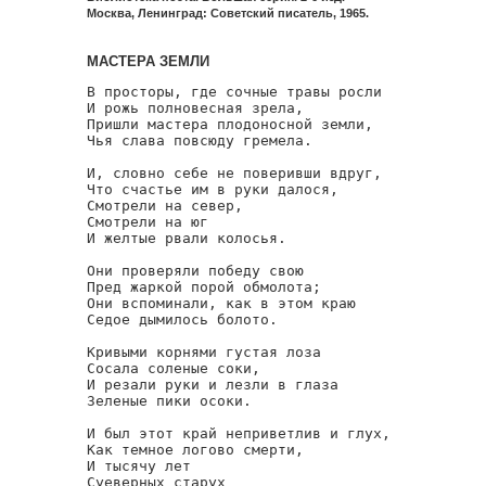
Москва, Ленинград: Советский писатель, 1965.
МАСТЕРА ЗЕМЛИ
В просторы, где сочные травы росли

И рожь полновесная зрела,

Пришли мастера плодоносной земли,

Чья слава повсюду гремела.

И, словно себе не поверивши вдруг,

Что счастье им в руки далося,

Смотрели на север,

Смотрели на юг

И желтые рвали колосья.

Они проверяли победу свою

Пред жаркой порой обмолота;

Они вспоминали, как в этом краю

Седое дымилось болото.

Кривыми корнями густая лоза

Сосала соленые соки,

И резали руки и лезли в глаза

Зеленые пики осоки.

И был этот край неприветлив и глух,

Как темное логово смерти,

И тысячу лет

Суеверных старух
