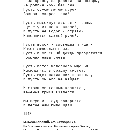
- За кровь, за разбой, за пожары,

За долгие ночи без сна

Пусть самою лютою карой

Врагов покарает она!

Пусть высохнут листья и травы,

Где ступит нога палачей,

И пусть не водою - отравой

Наполнится каждый ручей.

Пусть ворон - зловещая птица -

Клюет людоедам глаза,

Пусть в огненный дождь превратится

Горючая наша слеза.

Пусть ветер железного мщенья

Насильника в бездну сметет,

Пусть ищет насильник спасенья,

И пусть он его не найдет

И страшною казнью казнится,

Каменья грызя взаперти...

Мы верили - суд совершится.

И легче нам было идти.
1942
М.В.Исаковский. Стихотворения.
Библиотека поэта. Большая серия. 2-е изд.