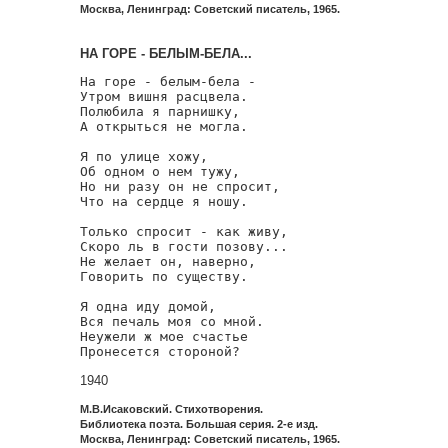
Москва, Ленинград: Советский писатель, 1965.
НА ГОРЕ - БЕЛЫМ-БЕЛА...
На горе - белым-бела -

Утром вишня расцвела.

Полюбила я парнишку,

А открыться не могла.

Я по улице хожу,

Об одном о нем тужу,

Но ни разу он не спросит,

Что на сердце я ношу.

Только спросит - как живу,

Скоро ль в гости позову...

Не желает он, наверно,

Говорить по существу.

Я одна иду домой,

Вся печаль моя со мной.

Неужели ж мое счастье

Пронесется стороной?
1940
М.В.Исаковский. Стихотворения.
Библиотека поэта. Большая серия. 2-е изд.
Москва, Ленинград: Советский писатель, 1965.