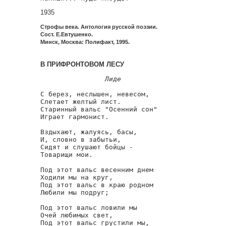
1935
Строфы века. Антология русской поэзии.
Сост. Е.Евтушенко.
Минск, Москва: Полифакт, 1995.
В ПРИФРОНТОВОМ ЛЕСУ
Лиде
С берез, неслышен, невесом,

Слетает желтый лист.

Старинный вальс "Осенний сон"

Играет гармонист.

Вздыхают, жалуясь, басы,

И, словно в забытьи,

Сидят и слушают бойцы -

Товарищи мои.

Под этот вальс весенним днем

Ходили мы на круг,

Под этот вальс в краю родном

Любили мы подруг;

Под этот вальс ловили мы

Очей любимых свет,

Под этот вальс грустили мы,
