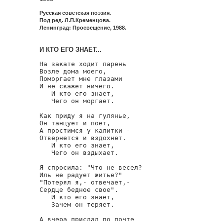
Русская советская поэзия.
Под ред. Л.П.Кременцова.
Ленинград: Просвещение, 1988.
И КТО ЕГО ЗНАЕТ...
На закате ходит парень

Возле дома моего,

Поморгает мне глазами

И не скажет ничего.

   И кто его знает,

   Чего он моргает.

Как приду я на гулянье,

Он танцует и поет,

А простимся у калитки -

Отвернется и вздохнет.

   И кто его знает,

   Чего он вздыхает.

Я спросила: "Что не весел?

Иль не радует житье?"

"Потерял я,- отвечает,-

Сердце бедное свое".

   И кто его знает,

   Зачем он теряет.

А вчера прислал по почте
