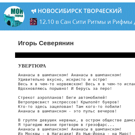
Игорь Северянин
УВЕРТЮРА
Ананасы в шампанском! Ананасы в шампанском!

Удивительно вкусно, искристо и остр
о
!

Весь я в чем-то норвежском! Весь я в чем-то испан
Вдохновляюсь порывно! И берусь за перо!

Стрекот аэропланов! Беги автомобилей!

Ветропр
о
свист экспрессов! Крылолёт буеров!

Кто-то здесь зацелован! Там кого-то побили!

Ананасы в шампанском - это пульс вечеров!

В группе девушек нервных, в остром обществе дамск
Я трагедию жизни претворю в грезофарс...

Ананасы в шампанском! Ананасы в шампанском!

Из Москвы - в Нагасаки! Из Нью-Йорка - на Марс!