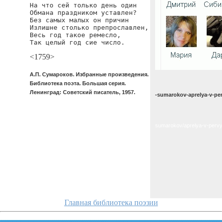
На что сей только день один

Обмана праздником уставлен?

Без самых малых он причин

Излишне столько препрославлен,

Весь год такое ремесло,

Так целый год сие число.
<1759>
А.П. Сумароков. Избранные произведения.
Библиотека поэта. Большая серия.
Ленинград: Советский писатель, 1957.
-sumarokov-aprelya-v-per
sumarokov/aprelya-v-pervy
Главная библиотека поэзии