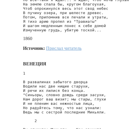
На землю спала бы, кругом благоухая,

Чтоб опрокинулся весь этот свод небес

В пучину озера, при шелесте древес.

Потом, припомнив все печали и утраты,

Я тихо арию пропел из "Травиаты"

И шагом медленным понес к себе домой

Измученную грудь, убитую тоской...
1860
Источник:
Прислал читатель
ВЕНЕЦИЯ
1 

В развалинах забытого дворца

Водили нас две нищие старухи,

И речи их лилися без конца.

"Синьоры, словно дождь среди засухи,

Нам дорог ваш визит; мы стары, глухи

И не пленим вас нежностью лица,

Но радуйтесь тому, что нас узнали:

Ведь мы с сестрой последние Микьяли.

     2
