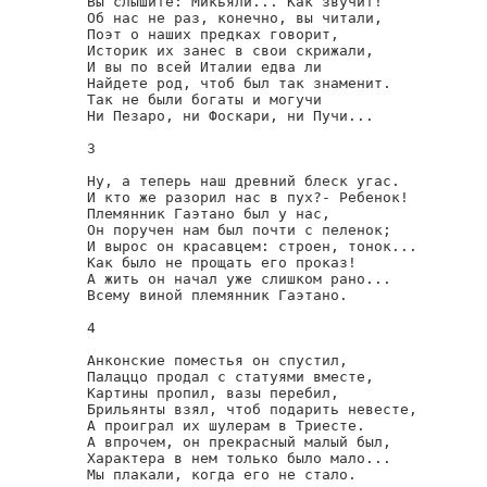
Вы слышите: Микьяли... Как звучит!

Об нас не раз, конечно, вы читали,

Поэт о наших предках говорит,

Историк их занес в свои скрижали,

И вы по всей Италии едва ли

Найдете род, чтоб был так знаменит.

Так не были богаты и могучи 

Ни Пезаро, ни Фоскари, ни Пучи...

3

Ну, а теперь наш древний блеск угас.

И кто же разорил нас в пух?- Ребенок!

Племянник Гаэтано был у нас,

Он поручен нам был почти с пеленок;

И вырос он красавцем: строен, тонок...

Как было не прощать его проказ!

А жить он начал уже слишком рано...

Всему виной племянник Гаэтано.

4 

Анконские поместья он спустил,

Палаццо продал с статуями вместе,

Картины пропил, вазы перебил,

Брильянты взял, чтоб подарить невесте,

А проиграл их шулерам в Триесте.

А впрочем, он прекрасный малый был,

Характера в нем только было мало...

Мы плакали, когда его не стало.
