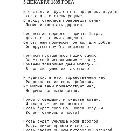
5 ДЕКАБРЯ 1885 ГОДА
И светел, и грустен наш праздник, друзья!

 Спеша в эти стены родные,

Отвсюду стеклась правоведов семья

 Поминки свершать дорогие.

Помянем же первого - принца Петра,

 Для нас это имя священно:

Он был нам примером, он жил для добра,

 Он другом нам был неизменно.

Помянем наставников наших былых,

 Завет свой исполнивших строго;

Помянем товарищей дней молодых...

 В полвека ушло их так много!

И чудится: в этот торжественный час

 Разверзлась их сень гробовая,

Их милые тени приветствуют нас,

 Незримо над нами витая.

Покой отошедшим, и счастье живым,

 И слава им вечная вместе!

Пусть будет союз наш навек нерушим

 Во имя отчизны и чести!

Пусть будет училища кров дорогой

 Рассадником правды и света,

Пусть светит он нам путеводной звездой
