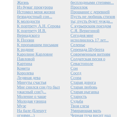
Жизнь
бесплодными степями...
Из бумаг прокурора
Проселок
Истомил меня жизни
Прощание с деревней
безрадостный сон...
Пусть не любишь стихов
К молодости
ты; пусть будет чужда...
К портрету А.Н. Серова
С курьерским поездом
К портрету И.В.
С.Я. Веригиной
Вернадского
Сегодня мне
К Поэзии
исполнилось 17 лет...
К пропавшим письмам
Селенье
К родине
Серенада Шуберта
Каролине Карловне
Современным витиям
Павловой
Солдатская песня о
Картина
Севастополе
Комета
Сон
Королева
Сосед
Ледяная дева
Ссора
Минуты счастья
Старая дорога
Мне снился сон (то был
Старая любовь
ужасный сон!)...
Старая цыганка
Моление о чаше
Старость
Молодая узница
Судьба
Музе
Твоя слеза
На бале (Блещут
Умирающая мать
огнями...)
Черная туча висит над