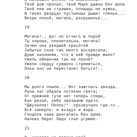
Твой дож пропал, твой Марк давно без дела

Твой лев не страшен, площадь не нужна,

В твоих дворцах пустынных дышит тленье...

Везде покой, могила, разрушенье...

19

Могила!.. да! но отчего ж порой

Ты хороша, пленительна, могила?

Зачем она увядшей красотой

Забытых снов так много воскресила,

Душе напомнив, что в ней прежде жило?

Ужель обманчив так ее покой?

Ужели сердцу суждено стремиться,

Пока оно не перестанет биться?..

20

Мы долго плыли... Вот зажглась звезда,

Луна нас обдала потоком света;

От прежней тучи нет теперь следа,

Как ризой, небо звездами одето.

"Джузеппе! Пеппо!"- прозвучало где-то..

Всё замерло: и воздух и вода.

Гондола наша двигалась без шума,

Налево берег Лидо спал угрюмо.

21
