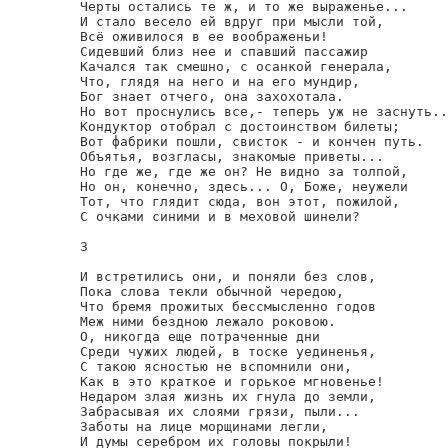
Черты остались те ж, и то же выраженье...

И стало весело ей вдруг при мысли той,

Всё оживилося в ее воображеньи!

Сидевший близ нее и спавший пассажир

Качался так смешно, с осанкой генерала,

Что, глядя на него и на его мундир,

Бог знает отчего, она захохотала.

Но вот проснулись все,- теперь уж не заснуть..
Кондуктор отобрал с достоинством билеты;

Вот фабрики пошли, свисток - и кончен путь.

Объятья, возгласы, знакомые приветы...

Но где же, где же он? Не видно за толпой,

Но он, конечно, здесь... О, Боже, неужели

Тот, что глядит сюда, вон этот, пожилой,

С очками синими и в меховой шинели?

3

И встретились они, и поняли без слов,

Пока слова текли обычной чередою,

Что бремя прожитых бессмысленно годов

Меж ними бездною лежало роковою.

О, никогда еще потраченные дни

Среди чужих людей, в тоске уединенья,

С такою ясностью не вспомнили они,

Как в это краткое и горькое мгновенье!

Недаром злая жизнь их гнула до земли,

Забрасывая их слоями грязи, пыли...

Заботы на лице морщинами легли,

И думы серебром их головы покрыли!
