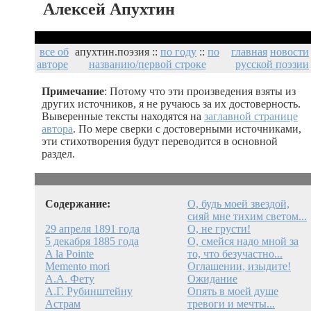
Алексей Апухтин
все об
апухтин.поэзия ::
по году
::
по
главная
новости
авторе
названию/первой строке
русской поэзии
Примечание
: Потому что эти произведения взяты из
других источников, я не ручаюсь за их достоверность.
Выверенные тексты находятся на
заглавной странице
автора
. По мере сверки с достоверными источниками,
эти стихотворения будут переводится в основной
раздел.
Содержание:
О, будь моей звездой,
сияй мне тихим светом...
29 апреля 1891 года
О, не грусти!
5 декабря 1885 года
О, смейся надо мной за
A la Pointe
то, что безучастно...
Memento mori
Оглашении, изыдите!
А.А. Фету
Ожидание
А.Г. Рубинштейну
Опять в моей душе
Астрам
тревоги и мечты...