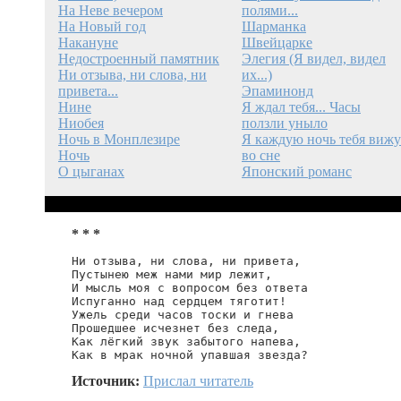
На Неве вечером
полями...
На Новый год
Шарманка
Накануне
Швейцарке
Недостроенный памятник
Элегия (Я видел, видел
Ни отзыва, ни слова, ни
их...)
привета...
Эпаминонд
Нине
Я ждал тебя... Часы
Ниобея
ползли уныло
Ночь в Монплезире
Я каждую ночь тебя вижу
Ночь
во сне
О цыганах
Японский романс
* * *
Ни отзыва, ни слова, ни привета,

Пустынею меж нами мир лежит,

И мысль моя с вопросом без ответа

Испуганно над сердцем тяготит!

Ужель среди часов тоски и гнева

Прошедшее исчезнет без следа,

Как лёгкий звук забытого напева,

Как в мрак ночной упавшая звезда?
Источник:
Прислал читатель