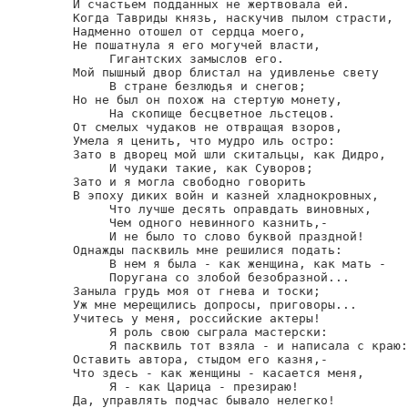
И счастьем подданных не жертвовала ей.

Когда Тавриды князь, наскучив пылом страсти,

Надменно отошел от сердца моего,

Не пошатнула я его могучей власти,

     Гигантских замыслов его.

Мой пышный двор блистал на удивленье свету

     В стране безлюдья и снегов;

Но не был он похож на стертую монету,

     На скопище бесцветное льстецов.

От смелых чудаков не отвращая взоров,

Умела я ценить, что мудро иль остро:

Зато в дворец мой шли скитальцы, как Дидро,

     И чудаки такие, как Суворов;

Зато и я могла свободно говорить

В эпоху диких войн и казней хладнокровных,

     Что лучше десять оправдать виновных,

     Чем одного невинного казнить,-

     И не было то слово буквой праздной!

Однажды пасквиль мне решилися подать:

     В нем я была - как женщина, как мать -

     Поругана со злобой безобразной...

Заныла грудь моя от гнева и тоски;

Уж мне мерещились допросы, приговоры...

Учитесь у меня, российские актеры!

     Я роль свою сыграла мастерски:

     Я пасквиль тот взяла - и написала с краю:

Оставить автора, стыдом его казня,-

Что здесь - как женщины - касается меня,

     Я - как Царица - презираю!

Да, управлять подчас бывало нелегко!
