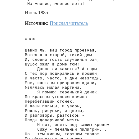
 На многие, многие лета!
Июль 1885
Источник:
Прислал читатель
* * *
Давно ль, ваш город проезжая,

Вошел я в старый, тихий дом

И, словно гость случайный рая,

Душою ожил в доме том!

     Давно ли кажется? А годы

С тех пор подкрались и прошли,

И часто, часто, в дни невзгоды,

Мне, светлым призраком вдали,

Являлась милая картина.

     Я помню: серенький денек,

По красным угольям камина

Перебегавший огонек,

И ваши пальцы, и узоры,

Рояль, рисунки, и цветы,

И разговоры, разговоры -

Плоды доверчивой мечты...

     И вот, опять под вашим кровом

     Сижу - печальный пилигрим...

Но - тем живым, горячим словом

Мы обменяться не спешим.
