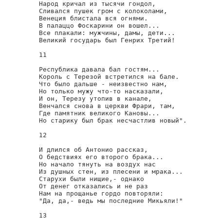
Народ кричал из тысячи гондол,

Сливался пушек гром с колоколами,

Венеция блистала вся огнями.

В палаццо Фоскарини он вошел...

Все плакали: мужчины, дамы, дети...

Великий государь был Генрих Третий!

11

Республика давала бал гостям...

Король с Терезой встретился на бале.

Что было дальше - неизвестно нам,

Но только мужу что-то насказали,

И он, Терезу утопив в канале,

Венчался снова в церкви Фрари, там,

Где памятник великого Кановы...

Но старику был брак несчастлив новый".

12

И длился об Антонио рассказ,

О бедствиях его второго брака...

Но начало тянуть на воздух нас

Из душных стен, из плесени и мрака...

Старухи были нищие,- однако

От денег отказались и не раз

Нам на прощанье гордо повторяли:

"Да, да,- ведь мы последние Микьяли!"

13
