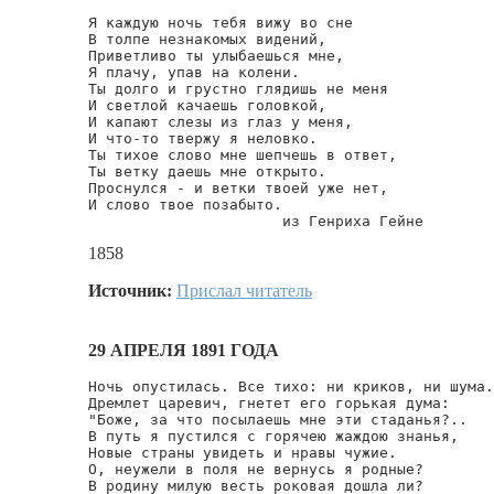
Я каждую ночь тебя вижу во сне

В толпе незнакомых видений,

Приветливо ты улыбаешься мне,

Я плачу, упав на колени.

Ты долго и грустно глядишь не меня

И светлой качаешь головкой,

И капают слезы из глаз у меня,

И что-то твержу я неловко.

Ты тихое слово мне шепчешь в ответ,

Ты ветку даешь мне открыто.

Проснулся - и ветки твоей уже нет,

И слово твое позабыто.

                      из Генриха Гейне
1858
Источник:
Прислал читатель
29 АПРЕЛЯ 1891 ГОДА
Ночь опустилась. Все тихо: ни криков, ни шума.

Дремлет царевич, гнетет его горькая дума:

"Боже, за что посылаешь мне эти стаданья?..

В путь я пустился с горячею жаждою знанья,

Новые страны увидеть и нравы чужие.

О, неужели в поля не вернусь я родные?

В родину милую весть роковая дошла ли?
