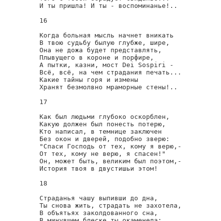
И ты пришла! И ты - воспоминанье!..

16

Когда больная мысль начнет вникать

В твою судьбу былую глубже, шире,

Она не дожа будет представлять,

Плывущего в короне и порфире,

А пытки, казни, мост Dei Sospiri -

Всё, всё, на чем страдания печать...

Какие тайны горя и измены

Хранят безмолвно мраморные стены!..

17

Как был людьми глубоко оскорблен,

Какую должен был понесть потерю,

Кто написал, в темнице заключен

Без окон и дверей, подобно зверю:

"Спаси Господь от тех, кому я верю,-

От тех, кому не верю, я спасен!"

Он, может быть, великим был поэтом,-

История твоя в двустишьи этом!

18

Страданья чашу выпивши до дна,

Ты снова жить, страдать не захотела,

В объятьях заколдованного сна,

В минувшем блеске ты окаменела:
