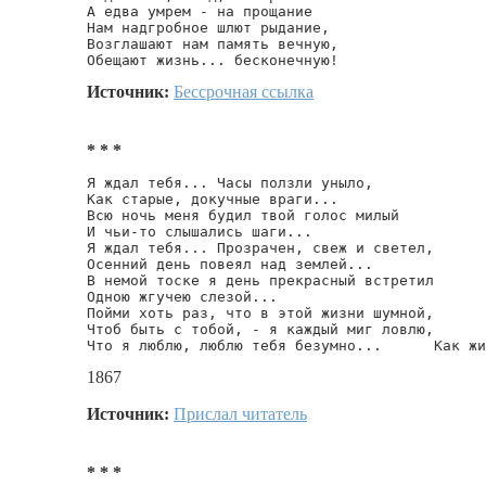
А едва умрем - на прощание

Нам надгробное шлют рыдание,

Возглашают нам память вечную,

Обещают жизнь... бесконечную!
Источник:
Бессрочная ссылка
* * *
Я ждал тебя... Часы ползли уныло,

Как старые, докучные враги...

Всю ночь меня будил твой голос милый

И чьи-то слышались шаги...

Я ждал тебя... Прозрачен, свеж и светел,

Осенний день повеял над землей...

В немой тоске я день прекрасный встретил

Одною жгучею слезой...

Пойми хоть раз, что в этой жизни шумной,

Чтоб быть с тобой, - я каждый миг ловлю,

Что я люблю, люблю тебя безумно...      Как жи
1867
Источник:
Прислал читатель
* * *