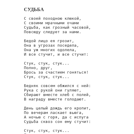
СУДЬБА
С своей походною клюкой,

С своими мрачными очами

Судьба, как грозный часовой,

Повсюду следует за нами.

Бедой лицо ея грозит,

Она в угрозах поседела,

Она уж многих одолела,

И все стучит, и все стучит:

Стук, стук, стук...

Полно, друг,

Брось за счастием гоняться!

Стук, стук, стук...

Бедняк совсем обжился с ней:

Рука с рукой они гуляют,

Сбирают вместе хлеб с полей,

В награду вместе голодают.

День целый дождь его кропит,

По вечерам ласкает вьюга,

А ночью с горя, да с испуга

Судьба сквоз сон ему стучит:

Стук, стук, стук...
