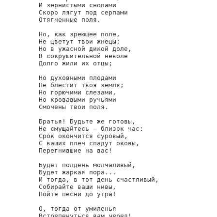
И зернистыми снопами

Скоро лягут под серпами

Отягченные поля.

Но, как зреющее поле,

Не цветут твои жнецы;

Но в ужасной дикой доле,

В сокрушительной неволе

Долго жили их отцы;

Но духовными плодами

Не блестит твоя земля;

Но горючими слезами,

Но кровавыми ручьями

Смочены твои поля.

Братья! Будьте же готовы,

Не смущайтесь - близок час:

Срок окончится суровый,

С ваших плеч спадут оковы,

Перегнившие на вас!

Будет полдень молчаливый,

Будет жаркая пора...

И тогда, в тот день счастливый,

Собирайте ваши нивы,

Пойте песни до утра!

О, тогда от умиленья

Встрепенуться вам черед!
