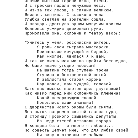
Огнями пышными горели окна, стены,

И с треском падали ненужные леса.

И из-за тех лесов, в сиянии великом,

Явилась женщина. С высокого чела

Улыбка светлая на зрителей сошла,

И площадь дрогнула одним могучим криком.

Волненье усмирив движением руки,

Промолвила она, склонив к театру взоры:

"Учитесь у меня, российские актеры,

     Я роль свою сыграла мастерски.

     Принцессою кочующей и бедной,

     Как многие, явилася я к вам,

И так же жизнь моя могла пройти бесследно,

Но было иначе угодно небесам!

     На шаткие тогда ступени трона

     Ступила я бестрепетной ногой -

     И заблистала старая корона

     Над новою, вам чуждой, головой.

Зато как высоко взлетел орел двуглавый!

Как низко перед ним склонились племена!

     Какой немеркнущею славой

     Покрылись ваши знамена!

С дворянства моего оковы были сняты,

Без пыток загремел святой глагол суда,

В столицу Грозного сзывались депутаты,

     Из недр степей вставали города...

Я женщина была - и много я любила...

Но совесть шепчет мне, что для любви своей

     Ни разу я отчизны не забыла
