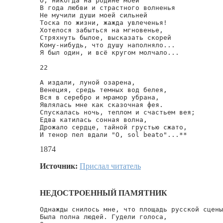
О, никогда на родине моей

В года любви и страстного волненья

Не мучили души моей сильней

Тоска по жизни, жажда увлеченья!

Хотелося забыться на мгновенье,

Стряхнуть былое, высказать скорей

Кому-нибудь, что душу наполняло...

Я был один, и всё кругом молчало...

22

А издали, луной озарена,

Венеция, средь темных вод белея,

Вся в серебро и мрамор убрана,

Являлась мне как сказочная фея.

Спускалась ночь, теплом и счастьем вея;

Едва катилась сонная волна,

Дрожало сердце, тайной грустью сжато,

И тенор пел вдали "О, sol beato"...**
1874
Источник:
Прислал читатель
НЕДОСТРОЕННЫЙ ПАМЯТНИК
Однажды снилось мне, что площадь русской сцены

Была полна людей. Гудели голоса,
