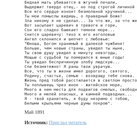
Бедная мать убивается в жгучей печали,

Выдержит твердо отец,- но под строгой личиной

Все его сердце изноет безмолвной кручиной...

Ты мои помыслы видишь, о праведный Боже!

Зла никому я не сделал... За что же, за что же
Вот засыпает царевич в тревоге и горе,

Сон его сладко баюкает темное море...

Снится царевичу: тихо к его изголовью

Ангел склонился и шепчет с любовью:

"Юноша, Богом хранимый в далекой чужбине!

Больше, чем новые страны, увидел ты ныне,

Ты свою душу увидел в минуту невзгоды,

Мощью с судьбой ты померился в юные годы!

Ты увидал беспричинную злобу людскую...

Спи безмятежно! Я раны твои уврачую.

Все, что ты в жизни имел дорогого, святого,

Родину, счастье, семью - возвращу тебе снова.

Жизнь пред тобой расстилается в светлом просто
Ты поплывешь чрез иное - житейское море,

Много в нем места для подвигов смелых, свободн
Много и мелей опасных, и камней подводных...

Я - твой хранитель, я буду незримо с тобою,

Белыми крыльями черные думы покрою".
Май 1891
Источник:
Прислал читатель