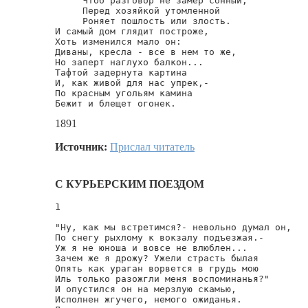
     Чтоб разговор не замер сонный,

     Перед хозяйкой утомленной

     Роняет пошлость или злость.

И самый дом глядит построже,

Хоть изменился мало он:

Диваны, кресла - все в нем то же,

Но заперт наглухо балкон...

Тафтой задернута картина

И, как живой для нас упрек,-

По красным угольям камина

Бежит и блещет огонек.
1891
Источник:
Прислал читатель
С КУРЬЕРСКИМ ПОЕЗДОМ
1

"Ну, как мы встретимся?- невольно думал он,

По снегу рыхлому к вокзалу подъезжая.-

Уж я не юноша и вовсе не влюблен...

Зачем же я дрожу? Ужели страсть былая

Опять как ураган ворвется в грудь мою

Иль только разожгли меня воспоминанья?"

И опустился он на мерзлую скамью,

Исполнен жгучего, немого ожиданья.
