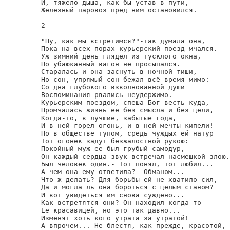
И, тяжело дыша, как бы устав в пути,

Железный паровоз пред ним остановился.

2

"Ну, как мы встретимся?"-так думала она,

Пока на всех порах курьерский поезд мчался.

Уж зимний день глядел из тусклого окна,

Но убаюканный вагон не просыпался.

Старалась и она заснуть в ночной тиши,

Но сон, упрямый сон бежал всё время мимо:

Со дна глубокого взволнованной души

Воспоминания рвались неудержимо.

Курьерским поездом, спеша Бог весть куда,

Промчалась жизнь ее без смысла и без цели,

Когда-то, в лучшие, забытые года,

И в ней горел огонь, и в ней мечты кипели!

Но в обществе тупом, средь чуждых ей натур

Тот огонек задут безжалостной рукою:

Покойный муж ее был грубый самодур,

Он каждый сердца звук встречал насмешкой злою.

Был человек один.- Тот понял, тот любил...

А чем она ему ответила?- Обманом...

Что ж делать? Для борьбы ей не хватило сил,

Да и могла ль она бороться с целым станом?

И вот увидеться им снова суждено...

Как встретятся они? Он находил когда-то

Ее красавицей, но это так давно...

Изменят хоть кого утрата за утратой!

А впрочем... Не блестя, как прежде, красотой,
