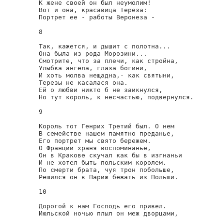
К жене своей он был неумолим!

Вот и она, красавица Тереза:

Портрет ее - работы Веронеза -

8

Так, кажется, и дышит с полотна...

Она была из рода Морозини...

Смотрите, что за плечи, как стройна,

Улыбка ангела, глаза богини,

И хоть молва нещадна,- как святыни,

Терезы не касалася она.

Ей о любви никто б не заикнулся,

Но тут король, к несчастью, подвернулся.

9

Король тот Генрих Третий был. О нем

В семействе нашем памятно преданье,

Его портрет мы свято бережем.

О Франции храня воспоминанье,

Он в Кракове скучал как бы в изгнаньи

И не хотел быть польским королем.

По смерти брата, чуя трон побольше,

Решился он в Париж бежать из Польши.

10

Дорогой к нам Господь его привел.

Июльской ночью плыл он меж дворцами,
