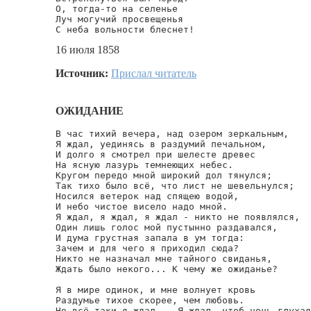
О, тогда-то на селенье

Луч могучий просвещенья

С неба вольности блеснет!
16 июля 1858
Источник:
Прислал читатель
ОЖИДАНИЕ
В час тихий вечера, над озером зеркальным,

Я ждал, уединясь в раздумий печальном,

И долго я смотрел при шелесте древес

На ясную лазурь темнеющих небес.

Кругом передо мной широкий дол тянулся;

Так тихо было всё, что лист не шевельнулся;

Носился ветерок над спящею водой,

И небо чистое висело надо мной.

Я ждал, я ждал, я ждал - никто не появлялся,

Один лишь голос мой пустынно раздавался,

И дума грустная запала в ум тогда:

Зачем и для чего я приходил сюда?

Никто не назначал мне тайного свиданья,

Ждать было некого... К чему же ожиданье?

Я в мире одинок, и мне волнует кровь

Раздумье тихое скорее, чем любовь.

Но всё-таки я ждал... Я ждал, чтоб ночь глухая
