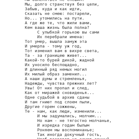
Мы, долго странствуя без цели,

Забыв, куда и как идти,

Сказать не смею: постарели,

Но... утомились на пути.

А где же те, что жили вами,

Кем ваша жизнь была полна?

     С улыбкой горькою вы сами

     Их перебрали имена:

Тот умер, вышла замуж эта

И умерла - тому уж год,

Тот изменил вам в вихре света,

Та - за границею живет...

Какой-то бурей дикой, жадной

Их уносило беспощадно,

И длинный ряд немых могил

Их милый образ заменил...

А наши думы и стремленья,

Надежды, чувства прежних лет?

Увы! От них пропал и след,

Как от миражей сновиденья...

Одне судьбой в архив сданы

И там гниют под слоем пыли,

Другие горем сожжены,

Те - нам, как люди, изменили...

     И мы задумались, молчим...

     Но нам - не тягостно молчанье,

     И изредка годам былым

     Роняем мы воспоминанье;

     Так иногда докучный гость,
