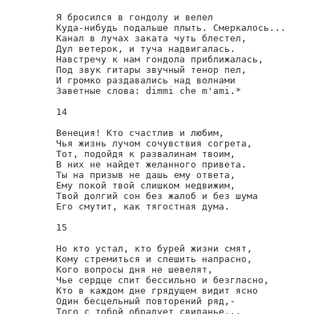
Я бросился в гондолу и велел

Куда-нибудь подальше плыть. Смеркалось...

Канал в лучах заката чуть блестел,

Дул ветерок, и туча надвигалась.

Навстречу к нам гондола приближалась,

Под звук гитары звучный тенор пел,

И громко раздавались над волнами

Заветные слова: dimmi che m'ami.*

14

Венеция! Кто счастлив и любим,

Чья жизнь лучом сочувствия согрета,

Тот, подойдя к развалинам твоим,

В них не найдет желанного привета.

Ты на призыв не дашь ему ответа,

Ему покой твой слишком недвижим,

Твой долгий сон без жалоб и без шума

Его смутит, как тягостная дума.

15

Но кто устал, кто бурей жизни смят,

Кому стремиться и спешить напрасно,

Кого вопросы дня не шевелят,

Чье сердце спит бессильно и безгласно,

Кто в каждом дне грядущем видит ясно

Один бесцельный повторений ряд,-

Того с тобой обрадует свиданье...
