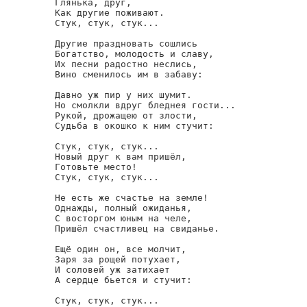
Глянька, друг,

Как другие поживают.

Стук, стук, стук...

Другие праздновать сошлись

Богатство, молодость и славу,

Их песни радостно неслись,

Вино сменилось им в забаву:

Давно уж пир у них шумит.

Но смолкли вдруг бледнея гости...

Рукой, дрожащею от злости,

Судьба в окошко к ним стучит:

Стук, стук, стук...

Новый друг к вам пришёл,

Готовьте место!

Стук, стук, стук...

Не есть же счастье на земле!

Однажды, полный ожиданья,

С восторгом юным на челе,

Пришёл счастливец на свиданье.

Ещё один он, все молчит,

Заря за рощей потухает,

И соловей уж затихает

А сердце бьется и стучит:

Стук, стук, стук...
