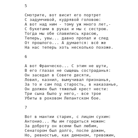
5

Смотрите, вот висит его портрет

С задумчивой, кудрявой головою:

А вот над ним - тому уж много лет,-

С букетами в руках и мы с сестрою.

Тогда мы обе славились красою,

Теперь, увы... давно пропал и след

От прошлого... А думается: всё же

На нас теперь хоть несколько похоже.

6

А вот Франческо... С этим не шути,

В его глазах не сыщешь состраданья:

Он заседал в Совете десяти,

Ловил, казнил, вымучивал признанья,

За то и сам под старость, в наказанье,

Он должен был тяжелый крест нести:

Три сына было у него,- все трое

Убиты в роковом Лепантском бое.

7

Вот в мантии старик, с лицом сухим:

Антонио... Мы им гордиться можем:

За доброту он всеми был любим,

Сенатором был долго, после дожем,

Но, ревностью, как демоном, тревожим,
