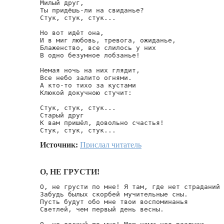
Милый друг,

Ты придёшь-ли на свиданье?

Стук, стук, стук...

Но вот идёт она,

И в миг любовь, тревога, ожиданье,

Блаженство, все слилось у них

В одно безумное лобзанье!

Немая ночь на них глядит,

Все небо залито огнями.

А кто-то тихо за кустами

Клюкой докучною стучит:

Стук, стук, стук...

Старый друг

К вам пришёл, довольно счастья!

Стук, стук, стук...
Источник:
Прислал читатель
О, НЕ ГРУСТИ!
О, не грусти по мне! Я там, где нет страданий

Забудь былых скорбей мучительные сны.

Пусть будут обо мне твои воспоминанья

Светлей, чем первый день весны.
