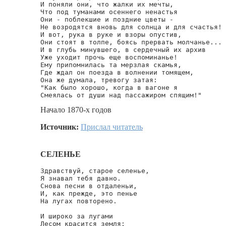
И поняли они, что жалки их мечты,

Что под туманами осеннего ненастья

Они - поблекшие и поздние цветы -

Не возродятся вновь для солнца и для счастья!

И вот, рука в руке и взоры опустив,

Они стоят в толпе, боясь прервать молчанье...

И в глубь минувшего, в сердечный их архив

Уже уходит прочь еще воспоминанье!

Ему припомнилась та мерзлая скамья,

Где ждал он поезда в волнении томящем,

Она же думала, тревогу затая:

"Как было хорошо, когда в вагоне я

Смеялась от души над пассажиром спящим!"
Начало 1870-х годов
Источник:
Прислал читатель
СЕЛЕНЬЕ
Здравствуй, старое селенье,

Я знавал тебя давно.

Снова песни в отдаленьи,

И, как прежде, это пенье

На лугах повторено.

И широко за лугами

Лесом красится земля;
