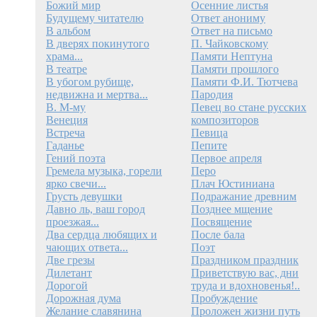
Божий мир
Осенние листья
Будущему читателю
Ответ анониму
В альбом
Ответ на письмо
В дверях покинутого
П. Чайковскому
храма...
Памяти Нептуна
В театре
Памяти прошлого
В убогом рубище,
Памяти Ф.И. Тютчева
недвижна и мертва...
Пародия
В. М-му
Певец во стане русских
Венеция
композиторов
Встреча
Певица
Гаданье
Пепите
Гений поэта
Первое апреля
Гремела музыка, горели
Перо
ярко свечи...
Плач Юстиниана
Грусть девушки
Подражание древним
Давно ль, ваш город
Позднее мщение
проезжая...
Посвящение
Два сердца любящих и
После бала
чающих ответа...
Поэт
Две грезы
Праздником праздник
Дилетант
Приветствую вас, дни
Дорогой
труда и вдохновенья!..
Дорожная дума
Пробуждение
Желание славянина
Проложен жизни путь