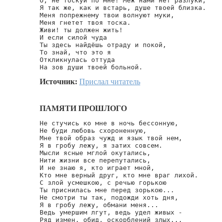
О, не тоскуй по мне! Меж нами нет разлуки,

Я так же, как и встарь, душе твоей близка.

Меня попрежнему твои волнуют муки,

Меня гнетет твоя тоска.

Живи! ты должен жить!

И если силой чуда

Ты здесь найдёшь отраду и покой,

То знай, что это я

Откликнулась оттуда

На зов души твоей больной.
Источник:
Прислал читатель
ПАМЯТИ ПРОШЛОГО
Не стучись ко мне в ночь бессонную,

Не буди любовь схороненную,

Мне твой образ чужд и язык твой нем,

Я в гробу лежу, я затих совсем.

Мысли ясные мглой окутались,

Нити жизни все перепутались,

И не знаю я, кто играет мной,

Кто мне верный друг, кто мне враг лихой.

С злой усмешкою, с речью горькою

Ты приснилась мне перед зорькою...

Не смотри ты так, подожди хоть дня,

Я в гробу лежу, обмани меня...

Ведь умершим лгут, ведь удел живых -

Ряд измен, обид, оскорблений злых...
