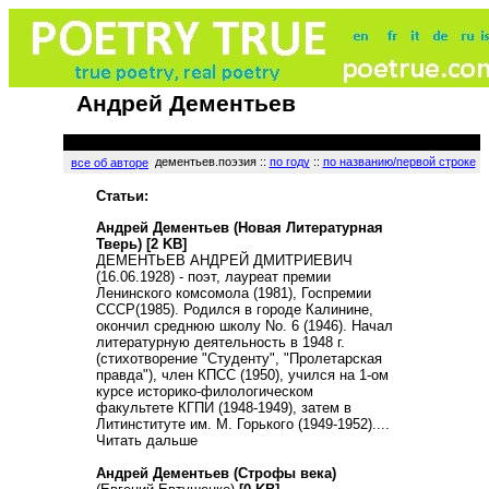
Андрей Дементьев
дементьев.поэзия ::
по году
::
по названию/первой строке
все об авторе
Статьи:
Андрей Дементьев (Новая Литературная
Тверь)
[2 KB]
ДЕМЕНТЬЕВ АНДРЕЙ ДМИТРИЕВИЧ
(16.06.1928) - поэт, лауреат премии
Ленинского комсомола (1981), Госпремии
СССР(1985). Родился в городе Калинине,
окончил среднюю школу No. 6 (1946). Начал
литературную деятельность в 1948 г.
(стихотворение "Студенту", "Пролетарская
правда"), член КПСС (1950), учился на 1-ом
курсе историко-филологическом
факультете КГПИ (1948-1949), затем в
Литинституте им. М. Горького (1949-1952)....
Читать дальше
Андрей Дементьев (Строфы века)