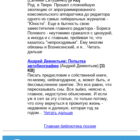
(Евгений Евтушенко)
[0 KB]
Род. в Твери. Прошел сложнейшую
эволюцию от апрограммированного
комсомольского аппаратчика до редактора
одного из самых либеральных журналов -
"Юности". Еще в бытность свою
заместителем главного редактора - Бориса
Полевого - неутомимо сражался с цензурой,
а иногда и с главным, пробивая то, что
казалось "непроходимым". Ему многим
обязаны и Вознесенский, и я... Читать
дальше
Андрей Дементьев: Попытка
автобиографии
(Андрей Дементьев)
[11
KB]
Писать предисловие к собственной книге,
по-моему, неблагодарное, а, может быть, и
бессмысленное занятие. Это все равно, что
пересказывать сны. Все зыбко, неясно и,
главное, недоступно объяснению. И если
уж я сел за эту статью, то только потому,
что хочу вернуться в прожитую жизнь -
недавнюю и далекую, которая год за
годом...
Читать дальше
Главная библиотека поэзии