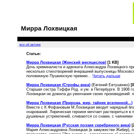
Мирра Лохвицкая
все об авторе
Статьи:
Мирра Лохвицкая (Женский месяцеслов)
[1 KB]
Дочь криминалиста и адвоката Александра Лохвицкого при
несколько стихотворений вчерашней выпускницы Московско
половинную Пушкинскую премию...
Читать дальше
Мирра Лохвицкая (Строфы века)
(Евгений Евтушенко)
[
Старшая сестра Тэффи Род. и ум. в Петербурге. В 1908 го
Лохвицкая не дожила до увенчания своих произведений: п
Мирра Лохвицкая (Природа, мир, тайник вселенной...)
Вместе с К.Фофановым М.Лохвицкая вводит нарядный бла
очарований. Лирическая героиня мечтает раствориться в 
душевных устремлений, сливаются со снами, с чаяниями 
Мирра Лохвицкая (Русская поэзия серебряного века)
[
Мария Александровна Лохвицкая (в замужестве Жибер), п