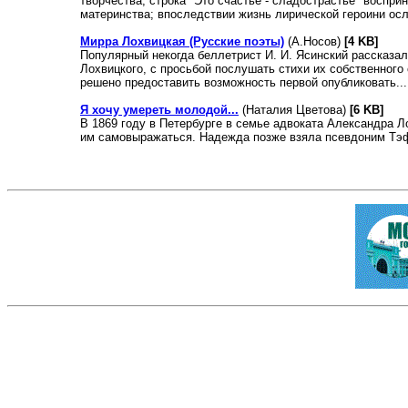
творчества, строка "Это счастье - сладострастье" воспри
материнства; впоследствии жизнь лирической героини ос
Мирра Лохвицкая (Русские поэты)
(А.Носов)
[4 KB]
Популярный некогда беллетрист И. И. Ясинский рассказал
Лохвицкого, с просьбой послушать стихи их собственного
решено предоставить возможность первой опубликовать..
Я хочу умереть молодой...
(Наталия Цветова)
[6 KB]
В 1869 году в Петербурге в семье адвоката Александра Л
им самовыражаться. Надежда позже взяла псевдоним Тэфф