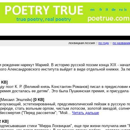
лохвицкая.поэзия ::
по году
::
по названи
 рождении нарекут Марией. В историю русской поэзии конца XIX - нача
го Александровского института выйдет в виде отдельной книжки. За пе
0 KB]
ду поэт К. Р. (Великий князь Константин Романов) писал в предисловии 
ремия досталась ее детям". Это была Пушкинская премия, и присудила 
(Михаил Эпштейн)
[0 KB]
гоухающий, эстетизированный, предсимволический пейзаж в русскую по
природе, стать вольным орлом, чистым лотосом, золотой звездой, солн
бессмертия ("Перед рассветом"; "Мой...
Читать дальше
2 KB]
одписывавшая стихи "Мирра Лохвицкая", еще при жизни получила имя "