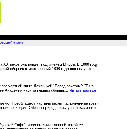
ю/первой строке
ла XX веков она войдет под именем Мирры. В 1888 году
рвый сборник стихотворений 1898 года она получит
к посмертной книге Лохвицкой "Перед закатом": "Г-жа
ее Академия наук за первый сборник...
Читать дальше
эзию. Преобладают картины весны, исполненные грез и
ечным восходом. Образы природы выступают как знаки
Русской Сафо"; любовь была главной темой ее