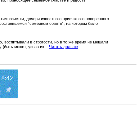
ство, приносящее семейное счастье и радость
гимназистки, дочери известного присяжного поверенного
 состоявшемся "семейном совете", на котором было
, воспитывали в строгости, но в то же время не мешали
(быть может, узнав из...
Читать дальше