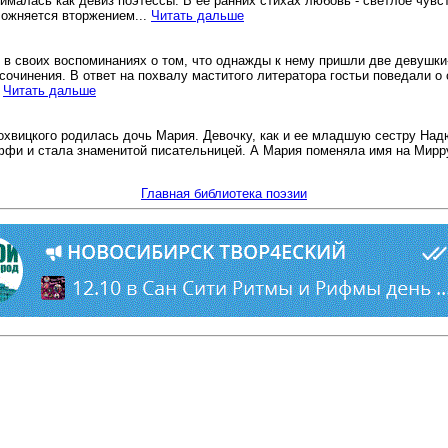
нималась как девиз поэтессы. В ее ранних стихах любовь - светлое чув
ложняется вторжением...
Читать дальше
 в своих воспоминаниях о том, что однажды к нему пришли две девушки-
 сочинения. В ответ на похвалу маститого литератора гостьи поведали о
.
Читать дальше
охвицкого родилась дочь Мария. Девочку, как и ее младшую сестру Надю
и и стала знаменитой писательницей. А Мария поменяла имя на Мирру 
Главная библиотека поэзии