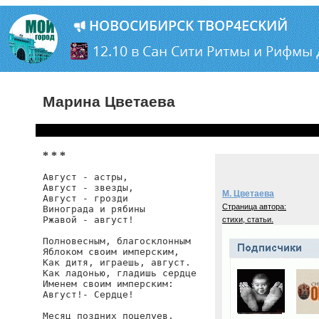
Марина Цветаева
* * *
Август - астры,

Август - звезды,

М. Цветаева
Август - грозди

Страница автора:
Винограда и рябины

Ржавой - август!

стихи, статьи.
Полновесным, благосклонным

Яблоком своим имперским,

Как дитя, играешь, август.

Как ладонью, гладишь сердце

Именем своим имперским:

Август!- Сердце!

Месяц поздних поцелуев,
