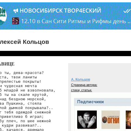
лексей Кольцов
АВИЦЕ
о ты, дева-красота?

ста, твои ланиты

А. Кольцов
прелестью покрыты!

Страница автора:
м чудесная мечта

б младой не взволновала,

стихи, статьи.
б ты на скале крутой,

над бездною морской,

ва Пушкина, стояла

лой дымкой покрывала?..

г тебя одеждой снежной

приветливо б играл;

бу плеч, по шее нежной

 кудри развивал?..

б, качаяся, дремало
