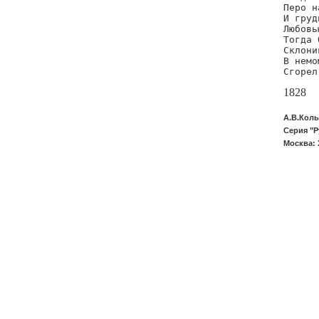
Перо н
И груд
Любовь
Тогда 
Склони
В немо
Сгорел
1828
А.В.Коль
Серия "Р
Москва: 