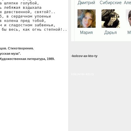
а шляпке голубой,

ь лебяжая вздыхала

ю девственной, святой?..

б, в сердечном упоеньи

в колена пред тобой,

м и сладостном забвеньи,

 бы весь, как огнь степной!..
цов. Стихотворения.
усская муза".
-kolcov-ax-kto-ty
Художественная литература, 1989.
kolcov/ax-kto-ty