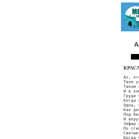
А
КРАС
Ах, кт
Твои у
Такою 
И в ко
Груди 
Когда 
Одна, 
Как де
Под бе
И вкру
Зефир 
По сги
Свитые
Когда 