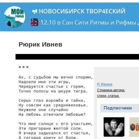
Рюрик Ивнев
* * *
Ах, с судьбою мы вечно спорим,

Надоели мне эти игры,

Р. Ивнев
Чередуется счастье с горем,

Страница автора:
Точно полосы на шкуре тигра.

стихи, статьи.
Серых глаз ворожба и тайна,

Ну совсем как средневековье.

Неужели они случайно

На любовь отвечали любовью?

Что мне солнце с его участьем,

Эти пригоршни желтой соли.

Я вчера задыхался от счастья,

А сегодня кричу от боли.
