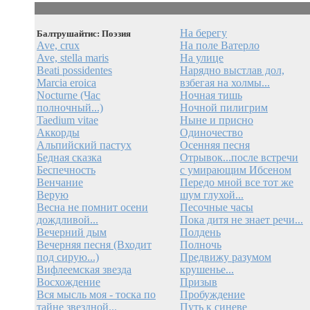
На берегу
Балтрушайтис: Поэзия
Ave, crux
На поле Ватерло
Ave, stella maris
На улице
Beati possidentes
Нарядно выстлав дол,
Marcia eroica
взбегая на холмы...
Nocturne (Час
Ночная тишь
полночный...)
Ночной пилигрим
Taedium vitae
Ныне и присно
Аккорды
Одиночество
Альпийский пастух
Осенняя песня
Бедная сказка
Отрывок...после встречи
Беспечность
с умирающим Ибсеном
Венчание
Передо мной все тот же
Верую
шум глухой...
Весна не помнит осени
Песочные часы
дождливой...
Пока дитя не знает речи...
Вечерний дым
Полдень
Вечерняя песня (Входит
Полночь
под сирую...)
Предвижу разумом
Вифлеемская звезда
крушенье...
Восхождение
Призыв
Вся мысль моя - тоска по
Пробуждение
тайне звездной...
Путь к синеве