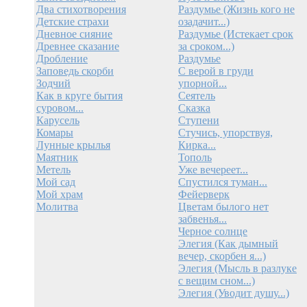
Два стихотворения
Раздумье (Жизнь кого не
Детские страхи
озадачит...)
Дневное сияние
Раздумье (Истекает срок
Древнее сказание
за сроком...)
Дробление
Раздумье
Заповедь скорби
С верой в груди
Зодчий
упорной...
Как в круге бытия
Сеятель
суровом...
Сказка
Карусель
Ступени
Комары
Стучись, упорствуя,
Лунные крылья
Кирка...
Маятник
Тополь
Метель
Уже вечереет...
Мой сад
Спустился туман...
Мой храм
Фейерверк
Молитва
Цветам былого нет
забвенья...
Черное солнце
Элегия (Как дымный
вечер, скорбен я...)
Элегия (Мысль в разлуке
с вещим сном...)
Элегия (Уводит душу...)