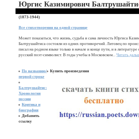
Юргис Казимирович Балтрушайти
(1873-1944)
Все стихотворения на одной странице
Может показаться, что жизнь, судьба и сама личность Юргиса Кази
Балтрушайтиса состояли из одних противоречий. Литовец по прои
писал на родном языке только в начале и конце пути, и в литературе 
русский поэт-символист. В годы учебы в Московском...
Читать даль
По названию/
Купить произведения
первой строке
Балтрушайтис:
Хронология
поэзии
Критика и
биография
Добавить
ссылку