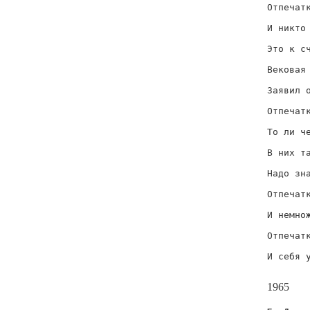
Отпечатк
        
И никто 
        
Это к сч
        
Вековая 
        
Заявил о
        
Отпечатк
        
То ли че
        
В них та
        
Надо зна
        
Отпечатк
        
И немнож
        
Отпечатк
        
И себя у
       
1965