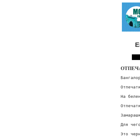
Е
ОТПЕЧ
Бангалор
        
Отпечатк
        
На белен
        
Отпечатк
        
Замарашк
        
Для чего
        
Это черн
        