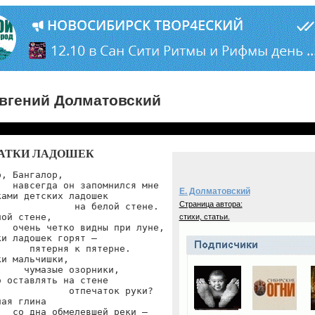
вгений Долматовский
АТКИ ЛАДОШЕК
, Бангалор,

  навсегда он запомнился мне

Е. Долматовский
ами детских ладошек

Страница автора:
             на белой стене.

ой стене,

стихи, статьи.
  очень четко видны при луне,

и ладошек горят —

     пятерня к пятерне.

и мальчишки,

    чумазые озорники,

 оставлять на стене

            отпечаток руки?

ая глина

  со дна обмелевшей реки —
