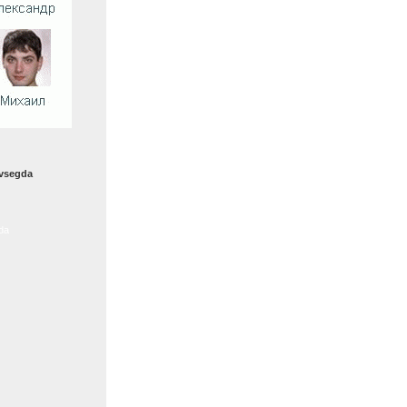
avsegda
da