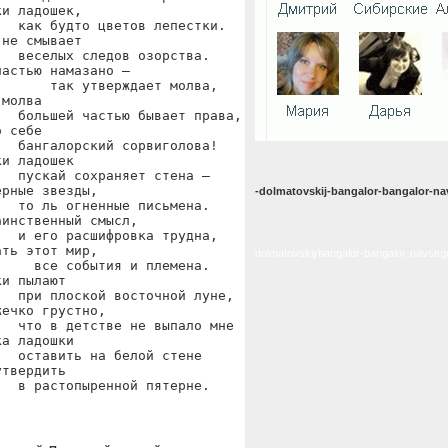
и ладошек,

  как будто цветов лепестки.

не смывает

  веселых следов озорства.

астью намазано —

      так утверждает молва,

молва

  большей частью бывает права,

 себе

  бангалорский сорвиголова!

и ладошек

  пускай сохраняет стена —

рные звезды,

-dolmatovskij-bangalor-bangalor-n
  то ль огненные письмена.

инственный смысл,

  и его расшифровка трудна,

ть этот мир,

dolmatovskij/bangalor-bangalor-navseg
    все события и племена.

и пылают

  при плоской восточной луне,

ечко грустно,

  что в детстве не выпало мне

а ладошки

  оставить на белой стене

твердить

   в растопыренной пятерне.