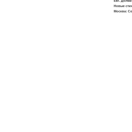
Евг. Долма
Новые стих
Москва: Со