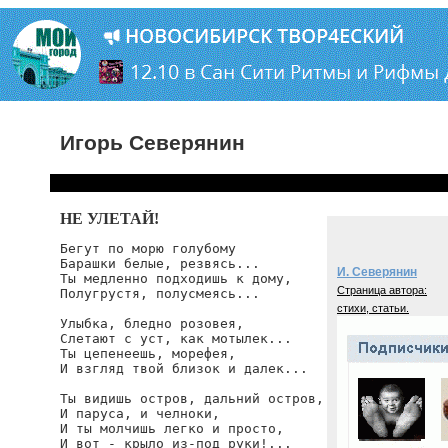
Игорь Северянин
НЕ УЛЕТАЙ!
Бегут по морю голубому

Барашки белые, резвясь...

И. Северянин
Ты медленно подходишь к дому,

Страница автора:
Полугрустя, полусмеясь...

стихи, статьи.
Улыбка, бледно розовея,

Слетают с уст, как мотылек...

Ты цепенеешь, морефея,

И взгляд твой близок и далек...

Ты видишь остров, дальний остров,

И паруса, и челноки,

И ты молчишь легко и просто,

И вот - крыло из-под руки!...
