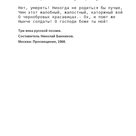
Нет, умереть! Никогда не родиться бы лучше,

Чем этот жалобный, жалостный, каторжный вой

О чернобровых красавицах.- Ох, и поют же

Нынче солдаты! О господи боже ты мой!
Три века русской поэзии.
Составитель Николай Банников.
Москва: Просвещение, 1968.