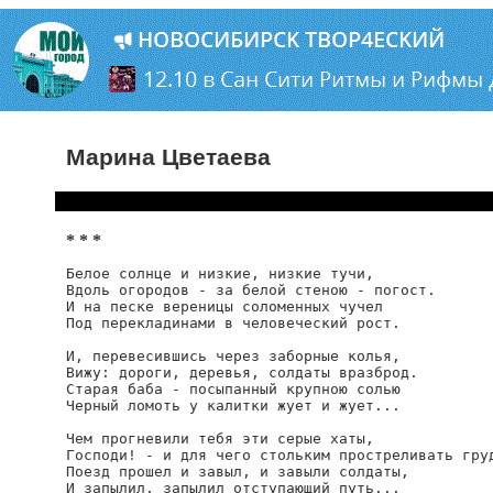
Марина Цветаева
* * *
Белое солнце и низкие, низкие тучи,

Вдоль огородов - за белой стеною - погост.

И на песке вереницы соломенных чучел

Под перекладинами в человеческий рост.

И, перевесившись через заборные колья,

Вижу: дороги, деревья, солдаты вразброд.

Старая баба - посыпанный крупною солью

Черный ломоть у калитки жует и жует...

Чем прогневили тебя эти серые хаты,

Господи! - и для чего стольким простреливать груд
Поезд прошел и завыл, и завыли солдаты,

И запылил, запылил отступающий путь...
