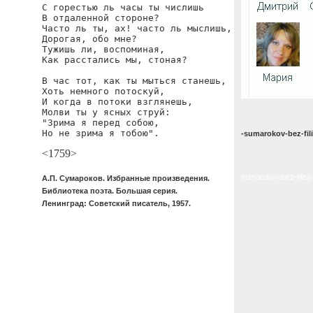
С горестью ль часы ты числишь

В отдаленной стороне?

Часто ль ты, ах! часто ль мыслишь,

Дорогая, обо мне?

Тужишь ли, воспоминая,

Как расстались мы, стоная?

В час тот, как ты мыться станешь,

Хоть немного потоскуй,

И когда в потоки взглянешь,

Молви ты у ясных струй:

"Зрима я перед собою,

Но не зрима я тобою".
-sumarokov-bez-fil
<1759>
sumarokov/bez-filisy
А.П. Сумароков. Избранные произведения.
Библиотека поэта. Большая серия.
Ленинград: Советский писатель, 1957.