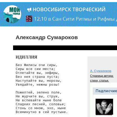
Александр Сумароков
ИДИЛЛИЯ
Без Филисы очи сиры,

Сиры все сии места;

А. Сумароков
Отлетайте вы, зефиры,

Страница автора:
Без нея страна пуста;

Наступайте вы, морозы,

стихи, статьи.
Увядайте, нежны розы!

Пожелтей, зелено поле,

Не журчите вы, струи,

Не вспевайте ныне боле

Сладких песней, соловьи;

Стонь со мною, эхо, ныне

Всеминутно в сей пустыне.
