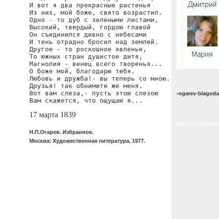
И вот я два прекрасные растенья

Из них, мой боже, свято возрастил.

Одно - то дуб с зелеными листами,

Высокий, твердый, гордою главой

Он съединился дивно с небесами

И тень отрадно бросил над землей.

Другое - то роскошное явленье,

То южных стран душистое дитя,

Магнолия - венец всего творенья...

О боже мой, благодарю тебя.

Любовь и дружба!- вы теперь со мною.

Друзья! так обнимите же меня.

Вот вам слеза,- пусть этою слезою

-ogarev-blagoda
Вам скажется, что ощущаю я...
17 марта 1839
ogarev/blagodary
Н.П.Огарев. Избранное.
Москва: Художественная литература, 1977.