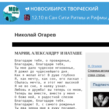
Николай Огарев
МАРИИ, АЛЕКСАНДРУ И НАТАШЕ
Благодарю тебя, о провиденье,

Благодарю, благодарю тебя,

Н. Огарев
Ты мне дало чудесное мгновенье,

Страница автора
Я дожил до чудеснейшего дня.

Как я желал его! В душе глубоко

стихи, статьи.
Я, как мечту, как сон, его ласкал -

Сбылась мечта, и этот миг высокой

Я не во сне, я наяву узнал.

Любовь и дружба! вы теперь со мною,

Теперь вы вместе, вместе у меня -

О боже мой, я радостной слезою

Благодарю, благодарю тебя.

Благодарю! О, с самого рожденья

Ты два зерна мне в душу посадил,
