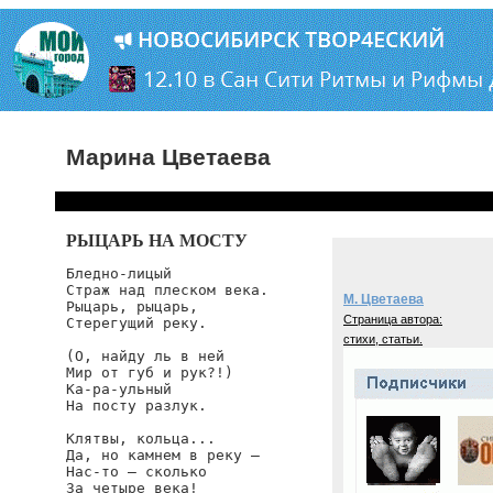
Марина Цветаева
РЫЦАРЬ НА МОСТУ
Бледно-лицый

Страж над плеском века.

М. Цветаева
Рыцарь, рыцарь,

Страница автора:
Стерегущий реку.

стихи, статьи.
(О, найду ль в ней

Мир от губ и рук?!)

Ка-ра-ульный

На посту разлук.

Клятвы, кольца...

Да, но камнем в реку —

Нас-то — сколько

За четыре века!
