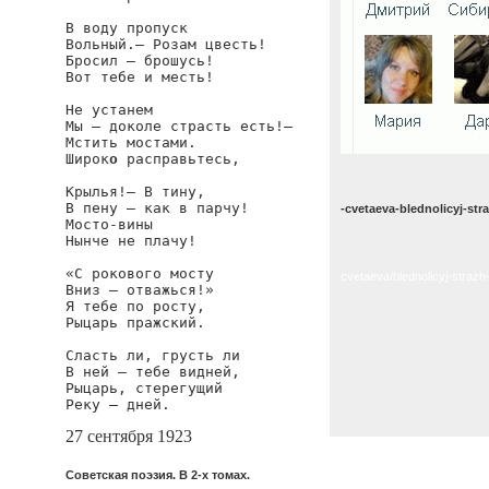
В воду пропуск

Вольный.— Розам цвесть!

Бросил — брошусь!

Вот тебе и месть!

Не устанем

Мы — доколе страсть есть!—

Мстить мостами.

Широк
о
 расправьтесь,

Крылья!— В тину,

В пену — как в парчу!

-cvetaeva-blednolicyj-str
Мосто-вины

Нынче не плачу!

«С рокового мосту

cvetaeva/blednolicyj-strazh
Вниз — отважься!»

Я тебе по росту,

Рыцарь пражский.

Сласть ли, грусть ли

В ней — тебе видней,

Рыцарь, стерегущий

Реку — дней.
27 сентября 1923
Советская поэзия. В 2-х томах.