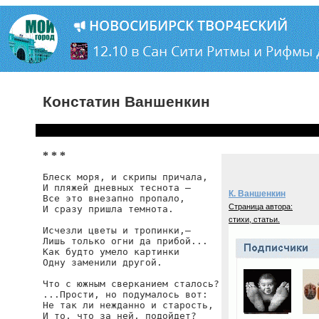
Констатин Ваншенкин
* * *
Блеск моря, и скрипы причала,

И пляжей дневных теснота —

К. Ваншенкин
Все это внезапно пропало,

Страница автора:
И сразу пришла темнота.

стихи, статьи.
Исчезли цветы и тропинки,—

Лишь только огни да прибой...

Как будто умело картинки

Одну заменили другой.

Что с южным сверканием сталось?

...Прости, но подумалось вот:

Не так ли нежданно и старость,

И то, что за ней, подойдет?
