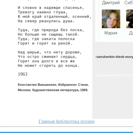
И словно в надежде спасенья,

Тревогу наивно глуша,

В мой край отдаленный, осенний,

На север рванулась душа.

Туда, где природа без лоска,

Но больше не сыщешь такой.

Туда, где заката полоска

Горит и горит за рекой.

Над ширью, что нету дороже,

Что остро сжимает сердца,

-vanshenkin-blesk-mory
Горит она долго и все же

Не может сгореть до конца.
1963
vanshenkin/blesk-morya-i
Константин Ваншенкин. Избранное: Стихи.
Москва: Художественная литература, 1969.
Главная библиотека поэзии