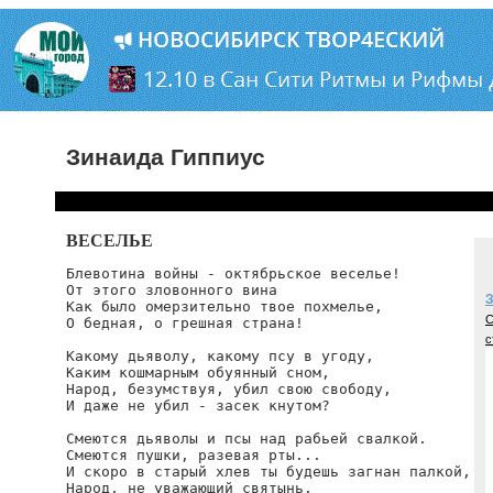
Зинаида Гиппиус
ВЕСЕЛЬЕ
Блевотина войны - октябрьское веселье!

От этого зловонного вина

З
Как было омерзительно твое похмелье,

С
О бедная, о грешная страна!

с
Какому дьяволу, какому псу в угоду,

Каким кошмарным обуянный сном,

Народ, безумствуя, убил свою свободу,

И даже не убил - засек кнутом?

Смеются дьяволы и псы над рабьей свалкой.

Смеются пушки, разевая рты...

И скоро в старый хлев ты будешь загнан палкой,

Народ, не уважающий святынь.