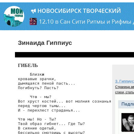
Зинаида Гиппиус
ГИБЕЛЬ
     Близк
и
кровавые зрачки,

З. Гиппиус
дымящаяся пеной пасть...

Страница ав
Погибнуть? Пасть?

стихи, стать
     Чт
о
 - мы?

Вот хруст костей... вот молния сознанья

перед чертою тьмы...

И - перехлест страданья...

Чт
о
 мы! Но - Ты?

Твой образ гибнет... Где Ты?

В сияние одетый,

бессильно смотришь с высоты?
