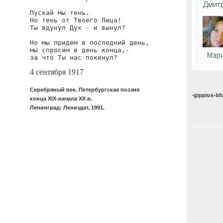
Пускай мы тень.

Но тень от Твоего Лица!

Ты вдунул Дух - и вынул?

Но мы придем в последний день,

мы спросим в день конца,-

за что Ты нас покинул?
4 сентября 1917
Серебряный век. Петербургская поэзия
-gippius-bl
конца XIX-начала XX в.
Ленинград: Лениздат, 1991.
gippius/bliz