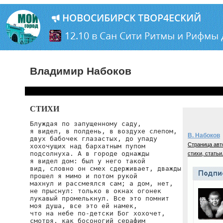
Владимир Набоков
СТИХИ
Блуждая по запущенному саду,

я видел, в полдень, в воздухе слепом,

В. Набоков
двух бабочек глазастых, до упаду

Страница авт
хохочущих над бархатным пупом

подсолнуха. А в городе однажды

стихи, статьи
я видел дом: был у него такой

вид, словно он смех сдерживает, дважды

прошел я мимо и потом рукой

махнул и рассмеялся сам; а дом, нет,

не прыснул: только в окнах огонек

лукавый промелькнул. Все это помнит

моя душа, все это ей намек,

что на небе по-детски Бог хохочет,

смотря, как босоногий серафим
