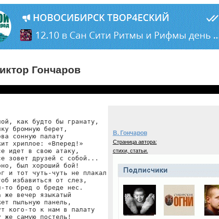
иктор Гончаров
ной, как будто бы гранату,

ку бромную берет,

В. Гончаров
ва сонную палату

Страница автора:
жит хриплое: «Вперед!»

е идет в свою атаку,

стихи, статьи.
се зовет друзей с собой...

но, был хороший бой!

рг и тот чуть-чуть не плакал

тоб избавиться от слез,

й-то бред о бреде нес.

 же вечер языкатый

ет пыльную панель,

ут кого-то к нам в палату

у же самую постель!