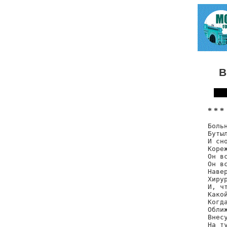
В
* * *
Боль
Бутыл
И сно
Коре
Он вс
Он в
Навер
Хиру
И, ч
Како
Когда
Оближ
Внес
На т