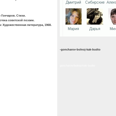
 Гончаров. Стихи.
тека советской поэзии.
: Художественная литература, 1968.
-goncharov-bolnoj-kak-budto
goncharov/bolnoj-kak-budto