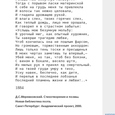
Тогда с порывом ласки материнской

К себе на грудь меня ты привлекла

И волосы так нежно целовала,

И гладила дрожащею рукой.

И влага слез, твоих горячих слез,

Как теплый дождь, лицо мне орошала,

И говорил я в страстном забытье:

«Услышь мою безумную мольбу:

В урочный миг, как опытный художник,

Ты заверши трагедию любви,

Чтоб кончилась она не пошлым фарсом,

Но громовым, торжественным аккордом:

Лишь только тень тоски и пресыщенья

В моих чертах заметишь ты впервый,—

Убей меня, но так, чтоб без боязни,

С вином в бокале, весело шутя,

Из милых рук я принял яд смертельный.

И на твоей груди умру я тихо,

Усну навек, беспечно, как дитя,

И перелью в последнее лобзанье

Последний пламень жизни и любви!..»
1884
Д.С.Мережковский. Стихотворения и поэмы.
Новая библиотека поэта.
Санкт-Петербург: Академический проект, 2000.
напеча