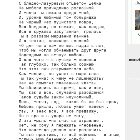
С бледно-лазуревым отцветом шелка

На мебели причудливо роскошной;

И молча ты лежала предо мной,

И, уронив любимый том Кольриджа

На черный мех пушистого ковра,

Вся бледная, но свежая, как ландыш,

Вся в кружево закутанная, грелась

Ты в розовом мерцании камина;

И я шептал, поникнув головой:

«О для чего нам не шестнадцать лет,

Чтоб мы могли обманывать друг друга

Надеждами на вечную любовь!

О для чего я в лучшие мгновенья

-merezh
Так глубоко, так больно сознаю,

Что этот луч открывшегося неба,

Как молния, потухнет в море слез!

Ты так умна: к чему же лицемерить?

merezhk
Нам не помогут пламенные клятвы.

Мы сблизились на время, как и все,

Мы, как и все, случайно разойдемся:

Таков судьбы закон неумолимый.

День, месяц, год,— каков бы ни был срок,—

Любовь пришла, любовь уйдет навеки...

Увы, я знаю всё, я всё предвижу,

Но отвратить удара не могу,—

И эта мысль мне счастье отравляет.

Нет, не хочу я пережить мгновенье,

Что навсегда должно нас разлучить.

Ты всё простишь, ты всё поймешь — я знаю,—

Услышь мою безумную мольбу!..»
