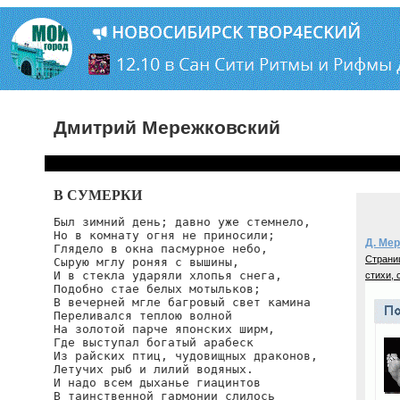
Дмитрий Мережковский
В СУМЕРКИ
Был зимний день; давно уже стемнело,

Но в комнату огня не приносили;

Д. Ме
Глядело в окна пасмурное небо,

Страни
Сырую мглу роняя с вышины,

И в стекла ударяли хлопья снега,

стихи, 
Подобно стае белых мотыльков;

В вечерней мгле багровый свет камина

Переливался теплою волной

На золотой парче японских ширм,

Где выступал богатый арабеск

Из райских птиц, чудовищных драконов,

Летучих рыб и лилий водяных.

И надо всем дыханье гиацинтов

В таинственной гармонии слилось
