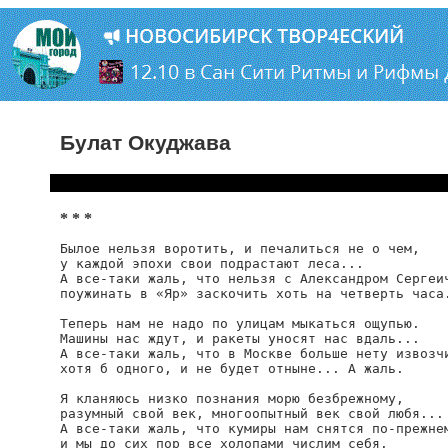
Булат Окуджава
* * *
Былое нельзя воротить, и печалиться не о чем,

у каждой эпохи свои подрастают леса...

А все-таки жаль, что нельзя с Александром Сергеич
поужинать в «Яр» заскочить хоть на четверть часа.
Теперь нам не надо по улицам мыкаться ощупью.

Машины нас ждут, и ракеты уносят нас вдаль...

А все-таки жаль, что в Москве больше нету извозчи
хотя б одного, и не будет отныне... А жаль.

Я кланяюсь низко познания морю безбрежному,

разумный свой век, многоопытный век свой любя...

А все-таки жаль, что кумиры нам снятся по-прежнем
и мы до сих пор все холопами числим себя.
