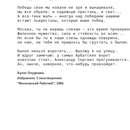
Победы свои мы ковали не зря и вынашивали,

мы все обрели: и надежную пристань, и свет...

А все-таки жаль — иногда над победами нашими

встают пьедесталы, которые выше побед.

Москва, ты не веришь слезам — это время проверило
Железное мужество, сила и стойкость во всем...

Но если бы ты в наши слезы однажды поверила,

ни нам, ни тебе не пришлось бы грустить о былом.

Былое нельзя воротить... Выхожу я на улицу.

И вдруг замечаю: у самых Арбатских ворот

извозчик стоит, Александр Сергеич прогуливается..
Ах, нынче, наверное, что-нибудь произойдет.
Булат Окуджава.
Избранное. Стихотворения.
"Московский Рабочий", 1989.