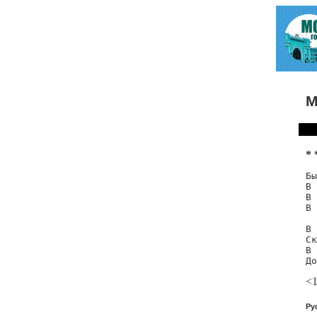
М
* 
Бы
В 
В 
В 
В 
Ск
В 
До
<
Ру