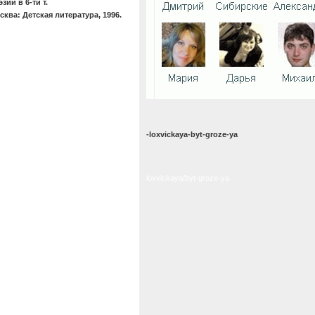
зии в 6-ти т.
сква: Детская литература, 1996.
-loxvickaya-byt-groze-ya
loxvickaya/byt-groze-ya