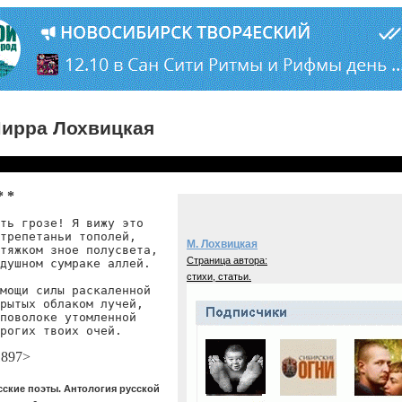
ирра Лохвицкая
* *
ть грозе! Я вижу это

трепетаньи тополей,

М. Лохвицкая
тяжком зное полусвета,

Страница автора:
душном сумраке аллей.

стихи, статьи.
мощи силы раскаленной

рытых облаком лучей,

поволоке утомленной

рогих твоих очей.
1897>
сские поэты. Антология русской