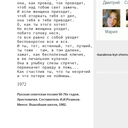
она, как провод, ток проводит,

чтоб над тобою свет зажечь.

И если женщина приходит,

чтоб оторвать тебя от дел,

она тебя к тебе приводит.

О, как ты этого хотел!

Но если женщина уходит,

побито голову неся,

то все равно с собой уводит

бесповоротно все и вся.

И ты, тот, истинный, тот, лучший,

ты тоже - там, в том далеке,

зажат, как бесполезный ключик,

-kazakova-byt-zhens
в ее печальном кулачке.

Она в улыбку слезы спрячет,

переиначит правду в ложь...

Как счастлив ты, что ты незрячий

kazakova/byt-zhenschi
и что потери не поймешь.
1972
Русская советская поэзия 50-70х годов.
Хрестоматия. Составитель И.И.Розанов.
Минск: Вышэйшая школа, 1982.