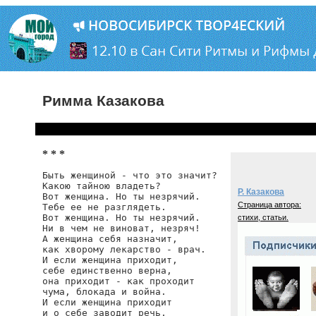
Римма Казакова
* * *
Быть женщиной - что это значит?

Какою тайною владеть?

Р. Казакова
Вот женщина. Но ты незрячий.

Страница автора:
Тебе ее не разглядеть.

Вот женщина. Но ты незрячий.

стихи, статьи.
Ни в чем не виноват, незряч!

А женщина себя назначит,

как хворому лекарство - врач.

И если женщина приходит,

себе единственно верна,

она приходит - как проходит

чума, блокада и война.

И если женщина приходит

и о себе заводит речь,
