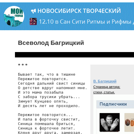
Всеволод Багрицкий
* * *
Бывает так, что в тишине

Пережитое повторится.

В. Багрицкий
Сегодня дальний свист синицы

Страница автора:
О детстве вдруг напомнил мне.

И это мама позабыла

стихи, статьи.
С забора трусики убрать...

Зимует Кунцево опять,

И десять лет не проходило.

Пережитое повторится...

И папа в форточку свистит,

Синица помешала бриться,

Синица к форточке летит.

Кляня друг друга, замерзая,
