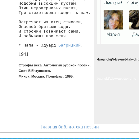
Подобны высохшим кустам,

Птиц недоверчивых пугая,

Три стихотворца входят к нам.

Встречает их отец стихами,

Опасной бритвою водя.

И строчки возникают сами,

И забывают про меня.

* Папа - Эдуард 
Багрицкий
.
1941
-bagrickijV-byvaet-tak-ch
Строфы века. Антология русской поэзии.
Сост. Е.Евтушенко.
Минск, Москва: Полифакт, 1995.
bagrickijV/byvaet-tak-chto
Главная библиотека поэзии