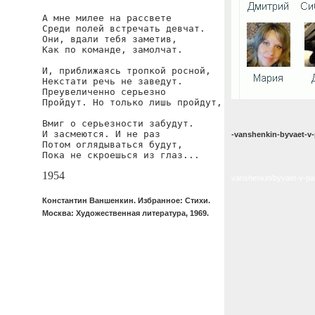
А мне милее на рассвете

Среди полей встречать девчат.

Они, вдали тебя заметив,

Как по команде, замолчат.

И, приближаясь тропкой росной,

Некстати речь не заведут.

Преувеличенно серьезно

Пройдут. Но только лишь пройдут,

Вмиг о серьезности забудут.

И засмеются. И не раз

-vanshenkin-byvaet-v-
Потом оглядываться будут,

Пока не скроешься из глаз...
1954
vanshenkin/byvaet-v-pa
Константин Ваншенкин. Избранное: Стихи.
Москва: Художественная литература, 1969.