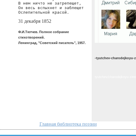
В нем ничто не затрепещет,

Он весь вспыхнет и заблещет

Ослепительной красой.
31 декабря 1852
Ф.И.Тютчев. Полное собрание
стихотворений.
Ленинград, "Советский писатель", 1957.
-tyutchev-charodejkoyu-
tyutchev/charodejkoyu-zim
Главная библиотека поэзии