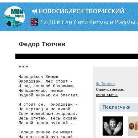
Федор Тютчев
* * *
Чародейкою Зимою

Околдован, лес стоит -

Ф. Тютчев
И под снежной бахромою,

Страница автора:
Неподвижною, немою,

Чудной жизнью он блестит.

стихи, статьи.
И стоит он,  околдован,-

Не мертвец и не живой -

Сном волшебным очарован,

Весь опутан, весь окован

Легкой цепью пуховой...

Солнце зимнее ли мещет

На него свой луч косой -
