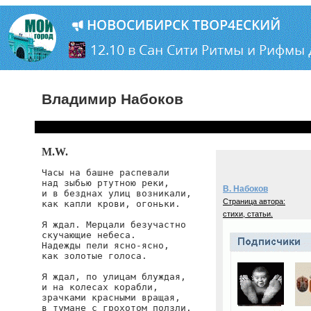
Владимир Набоков
M.W.
Часы на башне распевали

над зыбью ртутною реки,

В. Набоков
и в безднах улиц возникали,

Страница автора:
как капли крови, огоньки.

стихи, статьи.
Я ждал. Мерцали безучастно

скучающие небеса.

Надежды пели ясно-ясно,

как золотые голоса.

Я ждал, по улицам блуждая,

и на колесах корабли,

зрачками красными вращая,

в тумане с грохотом ползли.
