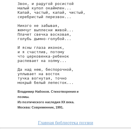
Звон, и радугой росистой

малый купол окаймлен...

Капай, частый, капай, чистый,

серебристый перезвон...

Никого не забывая,

жемчуг выплесни живой...

Плачет свечка восковая,

голубь дымно-голубой...

И ясны глаза иконок,

и я счастлив, потому

что церковенка-ребенок

распевает на холму...

Да над нею, беспорочной,

уплывает на восток

тучка вогнутая, точно

мокрый белый лепесток...
Владимир Набоков. Стихотворения и
поэмы.
Из поэтического наследия XX века.
Москва: Современник, 1991.
Главная библиотека поэзии