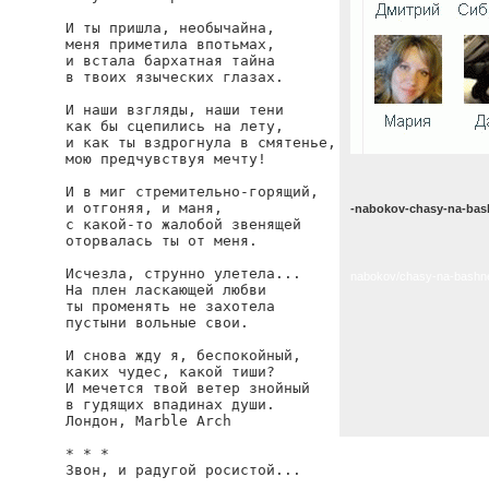
И ты пришла, необычайна,

меня приметила впотьмах,

и встала бархатная тайна

в твоих языческих глазах.

И наши взгляды, наши тени

как бы сцепились на лету,

и как ты вздрогнула в смятенье,

мою предчувствуя мечту!

И в миг стремительно-горящий,

и отгоняя, и маня,

-nabokov-chasy-na-bas
с какой-то жалобой звенящей

оторвалась ты от меня.

Исчезла, струнно улетела...

nabokov/chasy-na-bashn
На плен ласкающей любви

ты променять не захотела

пустыни вольные свои.

И снова жду я, беспокойный,

каких чудес, какой тиши?

И мечется твой ветер знойный

в гудящих впадинах души.

Лондон, Marble Arch

* * *

Звон, и радугой росистой...
